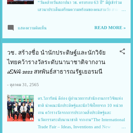
“วันคล้ายวันสถาปนา วช. ครบรอบ 63 ปี” มีผู้เข้าร่วม
เสวนาประเด็นเตรียมความพร้อมของคนสามวัย สาม
อาชีพ สามมุมมอง ได้แก่ รศ.ดร.จงจิตต์ ฤทธิรงค์ รองผู้
อำนวยการฝ่ายพัฒนาคุณภาพหลักสูตร สถาบันวิจัย
READ MORE »
แสดงความคิดเห็น
ประชากรและสังคม มหาวิทยาลัยมหิดล ผู้แทน มุมมอง
วัยทำงาน , คุณสุกัญญา ไชยภาษี บรรณาธิการข่าว
อาเซียน TNN ช่อง 16 ผู้แทน มุมมองวัยก่อนเกษียณ
วช. สร้างชื่อ นำนักประดิษฐ์และนักวิจัย
และคุณอรุณี ศรีโต นายกสมาคมส่งเสริมสิทธิชุมชนเพื่อ
การพัฒนา (สชพ.) ผู้แทน มุมมองวัยเกษียณ โดย
ไทยคว้ารางวัลระดับนานาชาติจากงาน
รศ.ดร.จงจิตต์ ฤทธิรงค์ รองผู้อำนวยการฝ่ายพัฒนา
iENA 2022 สหพันธ์สาธารณรัฐเยอรมนี
คุณภาพหลักสูตร สถาบันวิจัยประชากรและสังคม
มหาวิทยาลัยมหิดล เปิดเผยว่า จากผลงานการวิจัยที่ได้
-
ตุลาคม 31, 2565
จัดขึ้นเมื่อปี 2564 ที่ผ่านมา เกี่ยวกับการคาดหวัง การ
วางแผน การเตรียมตัวของประชากรผู้สูงวัย และ รูปแบบ
ดร.วิภารัตน์ ดีอ่อง ผู้อำนวยการสำนักงานการวิจัยแห่ง
ของการอยู่อาศัย ซึ่งเป็นผลงานวิจัยที่ได้รับการสนับสนุน
ชาติ นำคณะนักประดิษฐ์และนักวิจัยไทยจาก 10 หน่วย
จากวช. โดยมีมหาวิทยาลัยมหิดล เป็นผู้ดำเนินงาน ที่มี
งาน คว้ารางวัลจากการประกวดสิ่งประดิษฐ์และ
ออกไปเก็บข้อมูลประชากรวัยทำงานตั้งแต่อายุ 18-59 ปี
นวัตกรรมระดับนานาชาติ จากงาน“The International
จำนวน 1,700 คนขึ้นไป คร...
Trade Fair – Ideas, Inventions and New