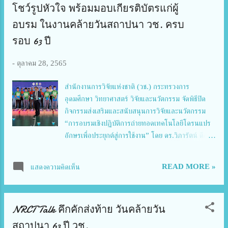
โชว์รูปหัวใจ พร้อมมอบเกียรติบัตรแก่ผู้
อบรม ในงานคล้ายวันสถาปนา วช. ครบ
รอบ 63 ปี
-
ตุลาคม 28, 2565
สำนักงานการวิจัยแห่งชาติ (วช.) กระทรวงการ
อุดมศึกษา วิทยาศาสตร์ วิจัยและนวัตกรรม จัดพิธีปิด
กิจกรรมส่งเสริมและสนับสนุนการวิจัยและนวัตกรรม
“การอบรมเชิงปฏิบัติการถ่ายทอดเทคโนโลยีโดรนแปร
อักษรเพื่อประยุกต์สู่การใช้งาน” โดย ดร.วิภารัตน์ ดีอ่อง
ผู้อำนวยการสำนักงานการวิจัยแห่งชาติ ได้มอบหมายให้
นายเอนก บำรุงกิจ รองผู้อำนวยการสำนักงานการวิจัย
READ MORE »
แสดงความคิดเห็น
แห่งชาติ และนายธีรวัฒน์ บุญสม ผู้อำนวยการกองส่ง
เสริมและสนับสนุนการวิจัยและนวัตกรรม เป็นประธาน
ในพิธีปิดพร้อมมอบเกียรติบัตรให้แก่ผู้เข้ารับการอบรม
NRCT Talk คึกคักส่งท้าย วันคล้ายวัน
ในวันที่ 26 ตุลาคม 2565 และวันที่ 28 ตุลาคม 2565
โดยมีนายพิศิษฐ์ มิตรเกื้อกูล นายกสมาคมกีฬาเครื่องบิน
สถาปนา 63 ปี วช.