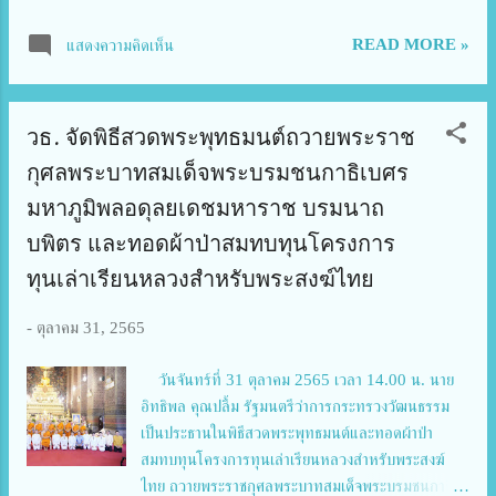
Products” (iENA 2022) ที่จัดขึ้นเมื่อวันที่ 27 – 30
ตุลาคม 2565 ณ เมืองนูเรมเบิร์ก สหพันธ์สาธารณรัฐ
READ MORE »
แสดงความคิดเห็น
เยอรมนี ดร.วิภารัตน์ ดีอ่อง ผู้อำนวยการสำนักงานการ
วิจัยแห่งชาติ กล่าวว่า ปีนี้ สำนักงานการวิจัยแห่ง
ชาติ(วช.) กระทรวงการอุดมศึกษา วิทยาศาสตร์ วิจัยและ
วธ. จัดพิธีสวดพระพุทธมนต์ถวายพระราช
นวัตกรรม ได้นำคณะนักประดิษฐ์และนักวิจัยไทย รับ
เหรียญรางวัลจาก iENA2022 มีดังนี้ 1) รางวัลเหรียญ
กุศลพระบาทสมเด็จพระบรมชนกาธิเบศร
ทอง 10 ผลงาน ได้แก่ ผลงานเรื่อง “เตียงปรับระดับ
มหาภูมิพลอดุลยเดชมหาราช บรมนาถ
อัตโนมัติระบบปัญญาประดิษฐ์สำหรับทารกหรือเด็กเล็ก”
บพิตร และทอดผ้าป่าสมทบทุนโครงการ
ของ ผู้ช่วยศาสตราจารย์ สุภาวดี ทับกล่ำ และคณะ แห่ง
มหาวิทยาลัยธรรมศาสตร์ ผลงานเรื่อง “อุปกรณ์ป้องกัน
ทุนเล่าเรียนหลวงสำหรับพระสงฆ์ไทย
ดวงตาทารกขณะส่องไฟรักษา” ของ ผู้ช่วยศาสตราจารย์
สุภาวดี ทับกล่ำ และคณะ แห่ง มหาวิทยาลัย
-
ตุลาคม 31, 2565
ธรรมศาสตร์ ผลงานเรื่อง “อุปกรณ์ป้องกันดวงตาทารก
ขณะส่องไฟรักษา” ของ ผู้ช่วยศาสตราจารย์ สุภาวดี ทับ
วันจันทร์ที่ 31 ตุลาคม 2565 เวลา 14.00 น. นาย
กล่ำ และคณ...
อิทธิพล คุณปลื้ม รัฐมนตรีว่าการกระทรวงวัฒนธรรม
เป็นประธานในพิธีสวดพระพุทธมนต์และทอดผ้าป่า
สมทบทุนโครงการทุนเล่าเรียนหลวงสำหรับพระสงฆ์
ไทย ถวายพระราชกุศลพระบาทสมเด็จพระบรมชนกาธิเบ