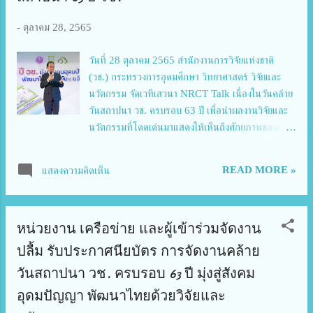
จำลองและวิทยุบังคับ เข้าร่วมในพิธีปิด ด้วย การจัด
กิจกรรมส่งเสริมและสนับสนุนการวิจัยและนวัตกรรม
-
ตุลาคม 28, 2565
“การอบรมเชิงปฏิบัติการถ่ายทอดเทคโนโลยีโดรนแปร
อักษรเพื่อประยุกต์สู่การใช้งาน” ได้จัดขึ้นโดย วช. ร่วม
วันที่ 28 ตุลาคม 2565 สำนักงานการวิจัยแห่งชาติ
กับ สมาคมกีฬาเครื่องบินจำลองและวิทยุบังคับ จำนวน 2
(วช.) กระทรวงการอุดมศึกษา วิทยาศาสตร์ วิจัยและ
รุ่น ในงานวันคล้ายวันสถาปนา วช. ครบรอบ 63 ปี วช.
นวัตกรรม จัดเวทีเสวนา NRCT Talk เนื่องในวันคล้าย
มุ่งสู่สังคมอุดมปัญญา พัฒนาไทยด้วยวิจัยและน...
วันสถาปนา วช. ครบรอบ 63 ปี เพื่อนำผลงานวิจัยและ
นวัตกรรมที่โดดเด่นมาแสดงให้เห็นถึงศักยภาพของนัก
วิจัยไทย โดยมี นายเอนก บำรุงกิจ รองผู้อำนวยการ
สำนักงานการวิจัยแห่งชาติ เป็นประธานเปิดการเสวนาฯ
READ MORE »
แสดงความคิดเห็น
ณ ศูนย์จัดการความรู้การวิจัย ชั้น 1 อาคาร วช.1
สำนักงานการวิจัยแห่งชาติ กรุงเทพมหานคร โดยในวัน
นี้มีผลงานที่ร่วมเสวนาบนเวที NRCT Talk เป็นผลงาน
หน่วยงาน เครือข่าย และผู้เข้าร่วมจัดงาน
ที่ วช. ให้การสนับสนุนทุนวิจัยและนวัตกรรม จำนวน 4
ผลงาน ได้แก่ ผลงานที่ 1 : การพัฒนาตำรับอาหารโต๊ะ
ปลื้ม รับประกาศนียบัตร การจัดงานคล้าย
จีนเพื่อสุขภาพ ยกระดับในการให้บริการให้ปลอดภัย
วันสถาปนา วช. ครบรอบ 63 ปี มุ่งสู่สังคม
และการพัฒนารูปแบบการจัดการแบบเดลิเวอรี่ โดย
อุดมปัญญา พัฒนาไทยด้วยวิจัยและ
ดร.จันทร์จนา ศิริพันธ์วัฒนา และคณะ แห่งมหาวิทยาลัย
สวนดุสิต โดยคณะนักวิจัยได้พัฒนาสำรับอาหารโต๊ะจีน