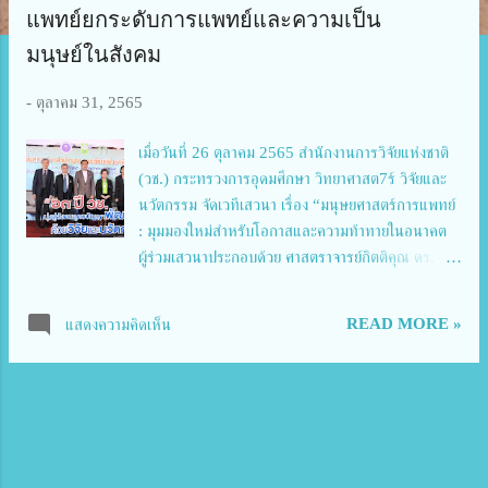
ว
แพทย์ยกระดับการแพทย์และความเป็น
า
มนุษย์ในสังคม
ม
-
ตุลาคม 31, 2565
เมื่อวันที่ 26 ตุลาคม 2565 สำนักงานการวิจัยแห่งชาติ
(วช.) กระทรวงการอุดมศึกษา วิทยาศาสต7ร์ วิจัยและ
นวัตกรรม จัดเวทีเสวนา เรื่อง “มนุษยศาสตร์การแพทย์
: มุมมองใหม่สำหรับโอกาสและความท้าทายในอนาคต
ผู้ร่วมเสวนาประกอบด้วย ศาสตราจารย์กิตติคุณ ดร. สุร
พล วิรุฬห์รักษ์ นายกราชบัณฑิตยสภา ราชบัณฑิตย
สภา รศ.นพ. ชัชวาลย์ ศิลปกิจ ผู้ทรงคุณวุฒิ สำนักงาน
READ MORE »
แสดงความคิดเห็น
การวิจัยแห่งชาติ รศ.ดร. สมถวิล ธนะโสภณ ผู้ทรง
คุณวุฒิ สำนักงานการวิจัยแห่งชาติ ดร.นพ. โกมาตร จึง
เสถียรทรัพย์ ผู้อำนวยการศูนย์มานุษยวิทยาสิรินธร ศูนย์
มานุษยวิทยาสิรินธร (องค์การมหาชน) โดยมี ศ.นพ.
สมเกียรติ วัฒนศิริชัยกุล ผู้ทรงคุณวุฒิ สำนักงานการ
วิจัยแห่งชาติ เป็นผู้ดำเนินรายการ ในการนี้ ดร.วิภา