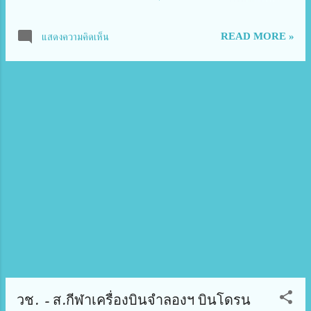
ศร มหาภูมิพลอดุลยเดชมหาราช บรมนาถบพิตร เนื่องใน
วันคล้ายวันสวรรคต 13 ตุลาคม 2565 พร้อมด้วย นาง
READ MORE »
แสดงความคิดเห็น
ยุพา ทวีวัฒนะกิจบวร ปลัดกระทรวงวัฒนธรรม ผู้บริหาร
กระทรวงวัฒนธรรม ข้าราชการ เจ้าหน้าที่กรมการ
ศาสนา และประชาชนเข้าร่วมงาน ณ วัดพระเชตุพนวิมล
มังคลาราม เขตพระนคร กรุงเทพมหานคร นาย
อิทธิพล คุณปลื้ม กล่าวว่า พระบาทสมเด็จพระเจ้าอยู่หัว
ทรงพระกรุณาโปรดเกล้าโปรดกระหม่อม พระราชทาน
ผ้าไตร เพื่อนำไปประกอบพิธีทอดผ้าป่าสมทบทุน
โครงการทุนเล่าเรียนหลวงสำหรับพระสงฆ์ไทย โดย
กระทรวงวัฒนธรรมร่วมกับวัดพระเชตุพนวิมล
มังคลารามจัดพิธีสวดพระพุทธมนต์และทอดผ้าป่าสมทบ
ทุนโครงการทุนเล่าเรียนหลวงสำหรับพระสงฆ์ไทยเพื่อ
เป็นการถวายพระราชกุศลอุทิศถวายเนื่องในวันคล้ายวัน
สวรรคตพระบาทสมเด็จพระบรมชนกาธิเบศร มหาภูมิพล
อดุลยเดชมหาราช บรมนาถบ...
วช. - ส.กีฬาเครื่องบินจำลองฯ บินโดรน