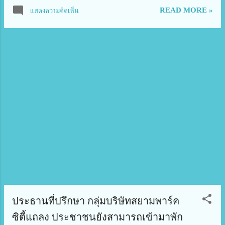
ปี กรุงรัตนโกสินทร์” โดยจัดพิธีตักบาตรพระสงฆ์ เวลา
READ MORE »
แสดงความคิดเห็น
07.00 น. ณ วัดพระเชตุพนวิมลมังคลาราม เขตพระนคร
และพิธีบวงสรวงสมเด็จพระบูรพมหากษัติยาธิราช เวลา
09.00 น. ณ ลานสังคีต พิพิธภัณฑสถานแห่งชาติ
พระนคร โดยมีนายอิทธิพล คุณปลื้ม รัฐมนตรีว่าการ
กระทรวงวัฒนธรรม เป็นประธาน พร้อมด้วย นางยุพา
ทวีวัฒนะกิจบวร ปลัดกระทรวงวัฒนธรรม นาย
เกรียงศักดิ์ บุญประสิทธิ์ อธิบดีกรมการศาสนา ผู้บริหาร
ข้าราชการ และเจ้าหน้าที่กรมการศาสนา เข้าร่วม นาย
อิทธิพล คุณปลื้ม รัฐมนตรีว่าการกระทรวงวัฒนธรรม
กล่าวว่า กระทรวงวัฒนธรรมจัดงาน “ใต้ร่มพระบารมี
239 ปี กรุงรัตนโกสินทร์” เพื่อเทิดพระเกียรติและน้อม
รำลึกในพระมหากรุณาธิคุณ ของพระบาทสมเด็จ
พระพุทธยอดฟ้าจุฬาโลกมหาราช ปฐมกษัตริย์แห่ง
ราชวงศ์จักรี รวมถึงสมเด็จพระบูรพมหากษัตริยาธิราชทุก
พระองค์แห่งร...
ประธานที่ปรึกษา กลุ่มบริษัทสยามพาร์ค
ซิตี้แถลง​ ประชาชนยังสามารถเข้ามาพัก