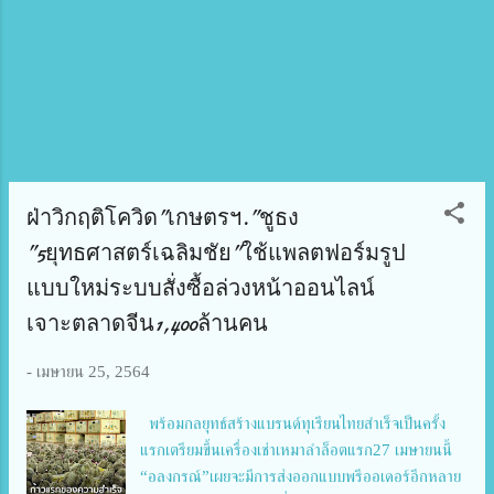
ประเทศ โดยมีคุณสมบัติสำคัญคือ เป็นครูผู้สร้างการ
เปลี่ยนแปลงในชีวิตลูกศิษย์และมีคุณูปการต่อวงการ
ศึกษา และมีกำหนดพิธีพระราชทานรางวัล ในวันที่ 29
ตุลาคมนี้ ครูรางวัลสมเด็จเจ้าฟ้ามหาจักรี คนที่ 4 ของ
ประเทศไทย มาจากการเสนอชื่อของศิษย์เก่าคือ น.ส.ประ
ทิ...
ฝ่าวิกฤติโควิด”เกษตรฯ.”ชูธง
”5ยุทธศาสตร์เฉลิมชัย”ใช้แพลตฟอร์มรูป
แบบใหม่ระบบสั่งซื้อล่วงหน้าออนไลน์
เจาะตลาดจีน1,400ล้านคน
-
เมษายน 25, 2564
พร้อมกลยุทธ์สร้างแบรนด์ทุเรียนไทยสำเร็จเป็นครั้ง
แรกเตรียมขึ้นเครื่องเช่าเหมาลำล็อตแรก27 เมษายนนี้
“อลงกรณ์”เผยจะมีการส่งออกแบบพรีออเดอร์อีกหลาย