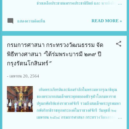
ช่วยเหลือประชาชนพรรคประชาธิปัตย์ และ นายบิงลิน วู
ประธานบริษัท วีล มาร์ท (ประเทศไทย) จำกัด มอบเงิน
จำนวน 100,000 บาท ให้กับนายสุรชัย วิเศษโสภา
READ MORE »
แสดงความคิดเห็น
นายกสมาคมช่างภาพข่าวสื่อมวลชนแห่งประเทศไทย
เพื่อนำไปสนับสนุนทุนการศึกษาให้กับบุตร-ธิดา ของ
สมาชิกสมาคมฯ ในโอกาสนี้นายอลงกรณ์ได้แสดงความ
กรมการศาสนา กระทรวงวัฒนธรรม จัด
ขื่นชมต่อคณะกรรมการบริหารสมาคมที่ดูแลสวัสดิการ
ให้กับสมาชิกของสมาคมฯและครอบมาอย่างต่อเนื่อง
พิธีทางศาสนา “ใต้ร่มพระบารมี ๒๓๙ ปี
โดยเฉพาะกิจกรรมการมอบทุนการศึกษา ซึ่งเป็นการ
กรุงรัตนโกสินทร์”
ช่วยให้เด็กได้มีโอกาสหาวิชาความรู้และจะเป็นประโยชน์
ต่อประเทศชาติ พร้อมกันนี้นายอลงกรณ์ได้ฝากความ
-
เมษายน 20, 2564
ปราถนาดีผ่านนายกสมาคมฯถึงสมาชิกว่า ในช่วงที่เกิด
การแพร่ระบาดของไวรัสโคโรนา 2019 (COVID-19)
เทิดพระเกียรติและน้อมรำลึกในพระมหากรุณาธิคุณ
ระลอกใหม่ในวงกว้างและมีจำนวนผู้ติดเชื้อเป็นจำนวน
ของพระบาทสมเด็จพระพุทธยอดฟ้าจุฬาโลกมหาราช
มากนี้ ขอให้ช่างภาพและสื่อมวลชนทุกท่านดูแลป้องกัน
ปฐมกษัตริย์แห่งราชวงศ์จักรี รวมถึงสมเด็จพระบูรพมหา
ตนเองให้รัดกุม เพราะช่างภาพแ...
กษัตริยาธิราชทุกพระองค์ในราชวงศ์จักรี วันพุธที่ ๒๑
เมษายน ๒๕๖๔ กรมการศาสนา กระทรวงวัฒนธรรม จัด
พิธีทางศาสนา ภายใต้การจัดงาน “ใต้ร่มพระบารมี ๒๓๙