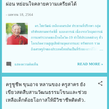
ผ่อน หย่อนใจคลายความเครียดได้​
-
เมษายน 18, 2564
ดร.ไชยวัฒน์ เหลืองอมรเลิศ ประธานที่ปรึกษา กลุ่ม
บริษัทสยามพาร์คซิตี้​ แถลงการณ์ เนื่องจากวิกฤตการณ์
การแพร่ระบาดของโรคโควิด-19 ทําให้ประเทศต่างๆ ทั่ว
โลกเกิดความสูญเสียด้านบุคลากรและ ทรัพยากร รวม
ถึงเศรษฐกิจของประเทศไทยอันเป็นที่รักของเราก็ได้รับ
ผลกระทบอย่างหลีกเลี่ยงไม่ได้ สยามอะเมซิ่งพาร์ค แหล่ง
ท่องเที่ยวยอดนิยมของชาวไทยและชาวต่างชาติเองก็ได้
READ MORE »
แสดงความคิดเห็น
รับผลกระทบด้วยเช่นกัน โดยเฉพาะอย่างยิ่งจาก
มาตรการ ควบคุมที่เข้มข้นในปีที่แล้วและช่วงต้นปีที่ผ่าน
มา อย่างไรก็ดี บัดนี้สยามอะเมซิ่งพาร์คได้รับความกรุณา
ครูชูชีพ​ ขุนอาจ​ หลานของ ครูสาคร ยัง
จากภาครัฐว่าเป็นสถานที่ที่ประชาชนยังสามารถเข้ามาพัก
ผ่อน หย่อนใจคลายความเครียดได้ เนื่องจากขนาดพื้นที่
เขียวสดสืบสานวัฒนธรรมโขนและช่วย
ที่กว้างใหญ่กว่า 300 ไร่ แวดล้อมไปด้วยต้นไม้หลายพัน
เหลือเด็กด้อยโอกาสให้มีวิชาชีพติดตัว.
ต้น จึงเชื่อว่าเป็น สถานที่ปลอดโปร่งและเป็นปอดแห่ง
หนึ่งของกรุงเทพมหานคร นอกจากนี้ผู้ที่มาเยือนยัง