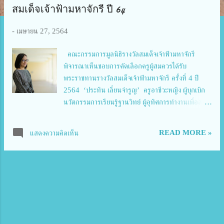
ว
สมเด็จเจ้าฟ้ามหาจักรี ปี 64
า
ม
-
เมษายน 27, 2564
คณะกรรมการมูลนิธิรางวัลสมเด็จเจ้าฟ้ามหาจักรี
พิจารณาเห็นชอบการคัดเลือกครูผู้สมควรได้รับ
พระราชทานรางวัลสมเด็จเจ้าฟ้ามหาจักรี ครั้งที่ 4 ปี
2564 ‘ประทิน เลี่ยนจำรูญ’ ครูอาชีวะหญิง ผู้บุกเบิก
นวัตกรรมการเรียนรู้ฐานวิทย์ ผู้อุทิศการทำงานเพื่อสร้าง
โอกาสแก่ลูกศิษย์และชุมชน เมื่อวันที่ 26 เมษายน
2564 สมเด็จพระกนิษฐาธิราชเจ้า กรมสมเด็จพระเทพ
READ MORE »
แสดงความคิดเห็น
รัตนราชสุดาฯ สยามบรมราชกุมารี ทรงพระกรุณาโปรด
เกล้าฯ ให้มีการประชุมออนไลน์คณะกรรมการมูลนิธิ
รางวัลสมเด็จเจ้าฟ้ามหาจักรี โดยมีวาระการประชุมที่
สำคัญคือ การพิจารณาให้ความเห็นชอบรายชื่อครูผู้
สมควรได้รับพระราชทานรางวัลสมเด็จเจ้าฟ้ามหาจักรี ซึ่ง
เป็นรางวัลนานาชาติ ที่จัดมอบทุก ๆ 2 ปี ในประเทศ
อาเซียนและติมอร์-เลสเต ประเทศละ 1 คน สำหรับ ครั้ง
ที่ 4 ปี 2564 นี้ มีครูที่ได้รับการคัดเลือกจาก 11