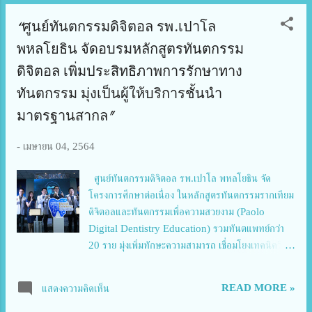
หลังจาก จบพิธีมอบทุนการศึกษาแล้วจะมีการประชุม
“ศูนย์ทันตกรรมดิจิตอล รพ.เปาโล
คณะผู้บริหารสมาคมช่างภาพข่าวฯโดย นายสุรชัย วิเศษ
โสภา นายกสมาคมฯ และร่วมรับประทานอาหารกลาง
พหลโยธิน จัดอบรมหลักสูตรทันตกรรม
วันกัน จับรางวัลให้แก่เด็กๆและสมาชิกฯ
ดิจิตอล เพิ่มประสิทธิภาพการรักษาทาง
ทันตกรรม มุ่งเป็นผู้ให้บริการชั้นนำ
มาตรฐานสากล"
-
เมษายน 04, 2564
ศูนย์ทันตกรรมดิจิตอล รพ.เปาโล พหลโยธิน จัด
โครงการศึกษาต่อเนื่อง ในหลักสูตรทันตกรรมรากเทียม
ดิจิตอลและทันตกรรมเพื่อความสวยงาม (Paolo
Digital Dentistry Education) รวมทันตแพทย์กว่า
20 ราย มุ่งเพิ่มทักษะความสามารถ เชื่อมโยงเทคนิควิธี
และเครื่องมือทางการแพทย์ที่มีประสิทธิภาพ ทันสมัย
ตอบโจทย์การให้การรักษาแก่ผู้รับบริการทันตกรรม
READ MORE »
แสดงความคิดเห็น
พร้อมเน้นยำ บริการชั้นนำด้วยมาตรฐานระดับสากล