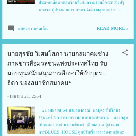
ประเทศเดือนหน้าพร้อมชื่นชมความร่วมมือระหว่างฟรุ้
ทบอร์ด ผู้ประกอบการ สหกรณ์เมืองขลุงและจังหวัด
จันทบุรี นายอลงกรณ์ พลบุตร ที่ปรึกษารัฐมนตรี
ว่าการกระทรวงเกษตรและสหกรณ์ในฐานะประธานที่
READ MORE »
แสดงความคิดเห็น
ประชุมคณะกรรมการพัฒนาและบริหารจัดการผล
ไม้(Fruit Board) เปิดเผยวันนี้(25เม.ย.)ว่า ในวันที่ 27
เมษายนนี้จะจัดส่งทุเรียนจากสหกรณ์เมืองขลุง จังหวัด
นายสุรชัย วิเศษโสภา นายกสมาคมช่าง
จันทบุรี ไปจำหน่ายที่ประเทศจีนโดยเครื่องบินเช่าเหมา
ลำของสายการบินเซินเจิ้นแอร์ไลน์ที่สนามบินสุวรรณภูมิ
ภาพข่าวสื่อมวลชนแห่งประเทศไทย​ รับ
ซึ่งเป็นการจำหน่ายผ่านระบบออนไลน์แบบสั่งซื้อล่วง
มอบทุนสนับสนุนการศึกษาให้กับบุตร-
หน้า​ ( Pre-Order ) ที่ลูกค้าจ่ายเงินผ่านระบบออนไลน์
ธิดา ของสมาชิกสมาคมฯ
มาเรียบร้อยแล้ว จำนวน 20 ตัน “เป็นครั้งแรกของการ
จำหน่ายทุเรียนผ่านระบบ Pre-Orderไปประเทศจีนซึ่ง
-
เมษายน 21, 2564
เป็นตลาดใหญ่สุดของผลไม้ไทยโดยเฉพาะทุเรียน เรา
ต้องเจาะตลาดจีนที่มีประชากรกว่า1,400ล้านคนเพิ่มขึ้น
21 เมษายน 64 นายอลงกรณ์ พลบุตร ที่ปรึกษา
จากปีที่แล้วขายทุเรียนได้กว่า6หมื่นล้านบาทด้วย
รัฐมนตรีว่าการกระทรวงเกษตรและสหกรณ์ และกลุ่ม
แพลตฟอร์มใหม่ๆบนความร่วมมือระหว่างกระทรวง
เพื่อนอลงกรณ์ นายเมฆินทร์ เอี่ยมสอาด ผู้อำนวย
เกษต...
การBLUES HOUSE ศูนย์รับเรื่องราวร้องทุกข์และ