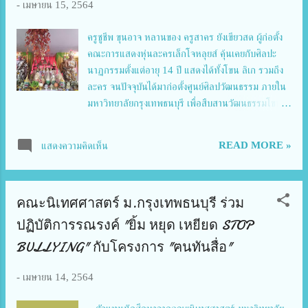
-
เมษายน 15, 2564
สามารถเป็นส่วนหนึ่งที่ช่วยพยุง เศรษฐกิจของประเทศ
ทำให้พนักงานกว่า 400 คน ไม่ต้องตกงาน สามารถทำ
ครูชูชีพ​ ขุนอาจ​ หลานของ ครูสาคร ยังเขียวสด ผู้ก่อตั้ง
มาหาเลี้ยงครอบครัวโดยสุจริตได้ต่อไป " ผมจึงขอเรียน
คณะการแสดงหุ่นละครเล็กโจหลุยส์ คุ้นเคยกับศิลปะ
แจ้งแฟนเพจของสยามอะเมซิ่งพาร์คซึ่งสอบถามกันมา
นาฏกรรมตั้งแต่อายุ 14 ปี แสดงได้ทั้งโขน ลิเก รวมถึง
อย่างมากมาย และทุกท่านซึ่งเป็นห่วงและไม่ แน่ใจ...
ละคร จนปัจจุบันได้มาก่อตั้งศูนย์ศิลปวัฒนธรรม ภายใน
มหาวิทยาลัยกรุงเทพธนบุรี เพื่อสืบสานวัฒนธรรมโขน
และช่วยเหลือเด็กด้อยโอกาสให้มีวิชาชีพติดตัว... ศูนย์
อนุรักษ์ศิลปวัฒนธรรมตั้งอยู่ภายใน​ มหาวิทยาลัย
READ MORE »
แสดงความคิดเห็น
กรุงเทพธนบุรีเปิด​สอนการแสดงโขนโดยมีนายสมทรง
ขุนอาจ (ครูชูชีพ ขุนอาจ) หลานของนางคุ่ย ยังเขียวสด
และได้รับการถ่ายทอดการแสดงโขนจากนายสาคร ยัง
คณะนิเทศศาสตร์ ม.กรุงเทพธนบุรี ร่วม
เขียวสด ซึ่งเป็นลุง ซึ่งนายสมทรงได้ถ่ายทอดวิชาความรู้
ให้กับเด็กด้อยโอกาสและเด็กที่มีความสนใจหุ่นละครเล็ก
ปฏิบัติการรณรงค์ "ยิ้ม หยุด เหยียด STOP
โดยไม่เก็บค่าเล่าเรียน วิธีการสอนเริ่มฝึกท่าพื้นฐาน
BULLYING" กับโครงการ "ฅนทันสื่อ"
เช่น ย่ำเท้า ดัดมือ ดัดเท้า ดัดเอว ต่อมาจึงให้รำกับเพลง
เริ่มด้วยเพลงแม่บทซึ่งเป็นเพลงพื้นฐานของการแสดง
-
เมษายน 14, 2564
และต่อมาจึงให้นักเรียนฝึกแสดงรำในขั้นที่สูงขึ้น อีกทั้ง
ฝึกท่ารำของตัวแสดงอื่น ด้วยปัจจุบันมีนักเรียนประมาณ