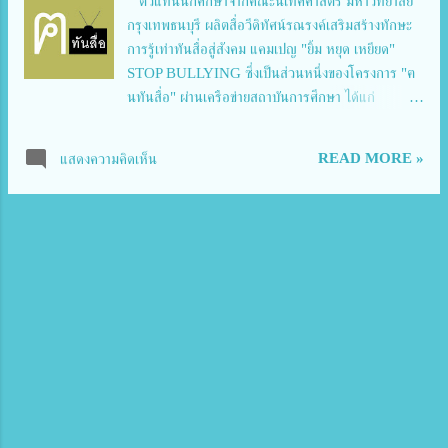
ตัวแทนนักศึกษาจากคณะนิเทศศาสตร์ มหาวิทยาลัย
30 คน อายุตั้งแต่ 3-15 ปี มีทั้งพักที่ศูนย์ฯ และไปกลับ
กรุงเทพธนบุรี ผลิตสื่อวีดิทัศน์รณรงค์เสริมสร้างทักษะ
การฝึกซ้อมจะซ้อมวันจันทร์-วันศุกร์ ตั้งแต่เวลา 17.00-
การรู้เท่าทันสื่อสู่สังคม แคมเปญ "ยิ้ม หยุด เหยียด"
19.00 น. ส่...
STOP BULLYING ซึ่งเป็นส่วนหนึ่งของโครงการ "ฅ
นทันสื่อ" ผ่านเครือข่ายสถาบันการศึกษา ได้แก่
โรงเรียนและมหาวิทยาลัยจำนวน 36 แห่ง จากทุก
ภูมิภาคทั่วประเทศ ซึ่งมหาวิทยาลัยกรุงเทพธนบุรีเป็น 1
READ MORE »
แสดงความคิดเห็น
ใน 3 ของตัวแทนสถาบันอุดมศึกษาในกลุ่ม
กรุงเทพมหานครที่ได้เข้าร่วมโครงการ คณะ
นิเทศศาสตร์ มหาวิทยาลัยกรุงเทพธนบุรี ได้เข้าร่วม
โครงการส่งเสริมการพัฒนาและเพิ่มความสามารถในการ
รู้เท่าทันสื่อของประชาชน "ฅนทันสื่อ" ระดับภูมิภาค ปี
2563 โดยความร่วมมือจากสำนักงานคณะกรรมการ
กิจการกระจายเสียง กิจการโทรทัศน์ และกิจการ
โทรคมนาคมแห่งชาติ (กสทช.) กองทุนวิจัยและพัฒนา
กิจการกระจายเสียง กิจการโทรทัศน์ และกิจการ
โทรคมนาคม เพื่อประโยชน์สาธารณะ (กทปส.) และ
มหาวิทยาลัยราชภัฏสวนสุนันทา วัตถุประสงค์ของ
โครงการเพื่อส่งเสริมให้เยาวชนคนรุ่นใหม่รู้เท่าทันสื่อใน