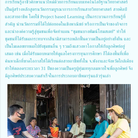
การเรียนรู้อาชีวศึกษาแนวใหม่ด้วยการเรียนแบบเทคโนโลยีฐานวิทยาศาสตร์
เป็นผู้สร้างหลักสูตรนวัตกรรมบูรณาการการเรียนสายวิทยาศาสตร์ สายศิลป์
และสายอาชีพ โดยใช้ Project based Learning เป็นกระบวนการเรียนรู้ที่
สำคัญ นำนวัตกรรมที่ได้ไปต่อยอดในเชิงพาณิชย์ หรือการเป็นเจ้าของกิจการ
และนำองค์ความรู้สู่ชุมชนเพื่อจัดทำแผน “ชุมชนบางพัฒน์โฮมสเตย์” ทำให้
ชุมชนที่ได้รับผลกระทบจากสึนามิสามารถพลิกฟื้นความเป็นอยู่อย่างยั่งยืน และ
เป็นโมเดลขยายผลไปยังชุมชนอื่น ๆ รวมถึงแสวงหาโอกาสให้กับลูกศิษย์อยู่
เสมอ เช่น เมื่อได้รับมอบหมายให้ดูแลโครงการทุนการศึกษา ก็ได้ลงพื้นที่เพื่อ
ค้นหาเด็กที่ขาดโอกาสให้ได้เรียนต่อสายอาชีพทั้งใน จ.พังงาและจังหวัดใกล้เคียง
ทำให้ตลอดระยะเวลา 31 ปีของความเป็นครูผู้ทุ่มเททุกลมหายใจเพื่อลูกศิษย์ จึง
มีลูกศิษย์ประสบความสำเร็จในการประกอบอาชีพมารุ่นแล้วรุ่นเล่า