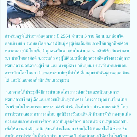
สำหรับครูที่ได้รับรางวัลคุณากร ปี 2564 จำนวน 3 ราย คือ น.ส.กล่อมจิต
ดอนภิรมย์ ร.ร.กมลาไสย จ.กาฬสินธุ์ ครูผู้เติมเต็มศักยภาพให้แก่ลูกศิษย์ด้วย
หลากหลายวิธี โดยเชื่อว่าทุกคนเป็นดาวเด่นในตัวเอง นายสิทธิชัย จันทร์คลาย
ร.ร.บ้านไทยสามัคคี จ.สระแก้ว ครูผู้ใช้ศิลปะเพื่อปลุกความคิดสร้างสรรค์สู่การ
พัฒนาความถนัดของผู้เรียน และ นางสุมิตรา กลิ่นบุบผา ร.ร.บ้านหนองแดน
สาขาบ้านโละโคะ จ.กำแพงเพชร แม่ครูที่ทำให้เด็กกลุ่มชาติพันธุ์อ่านออกเขียน
ได้ และไม่เคยทอดทิ้งนักเรียนและชุมชน
นอกจากนี้ที่ประชุมได้มีการนำเสนอโครงการส่งเสริมและสนับสนุนการ
พัฒนาการเรียนรู้เด็กและเยาวชนในถิ่นทุรกันดาร โครงการพูดอ่านเขียนไทย
โรงเรียนในโครงการตามพระราชดำริ นำร่องในพื้นที่ จ.น่าน และราชบุรี โดย
การประสานของสภากาชาดไทย มูลนิธิรางวัลสมเด็จเจ้าฟ้ามหาจักรี กองทุนเพื่อ
ความเสมอภาคทางการศึกษา สถาบันอุดมศึกษา และหน่วยงานรัฐและเอกชน
เพื่อให้ความสำคัญแก่นักเรียนที่อ่านไม่ออก เขียนไม่ได้ คิดเลขไม่ได้ ซึ่งจะเริ่ม
ดำเนินการนำร่องในพื้นที่ จ.น่าน และราชบุรี เพื่อสนับสนุนให้ครูในโรงเรียน