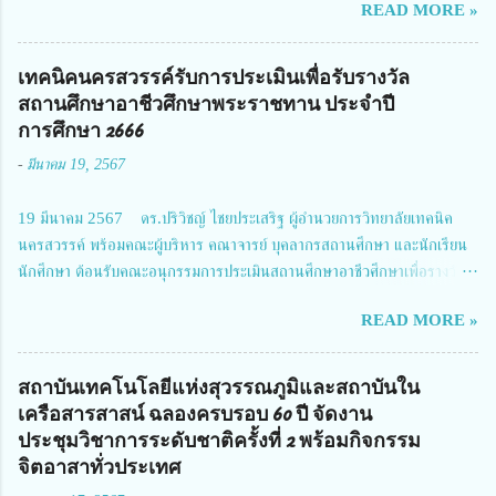
READ MORE »
สมาคมวิศวกรรมชีวการแพทย์ไทย จัดการประชุมเผยแพร่ผลการดำเนินงาน
โครงการการวิจัยเชิงปฏิบัติการโดยบูรณาการทุกภาคส่วน เพื่อลดอุบัติเหตุและ
การเสียชีวิตให้สอดคล้องกับเป้าหมายแผนแม่บทฉบับที่ 5 ในวันที่ 22 มีนาคม
เทคนิคนครสวรรค์รับการประเมินเพื่อรับรางวัล
2567 โดยมี ดร.วิภารัตน์ ดีอ่อง ผู้อำนวยการสำนักงานการวิจัยแห่งชาติ เป็น
สถานศึกษาอาชีวศึกษาพระราชทาน ประจำปี
ประธานในพิธีเปิดพร้อมให้นโยบายการผลักดันงานวิจัยเพื่อความปลอดภัยทาง
การศึกษา 2666
ถนน และนายแพทย์ชาญวิทย์ ทระเทพ หัวหน้าโครงการวิจัยฯ กล่าวรายงาน ซึ่ง
-
มีนาคม 19, 2567
การประชุมในครั้งนี้ นางสาวสตตกมล เกียรติพานิช ผู้อำนวยการกองบริหารทุน
วิจัยและนวัตกรรม 2 ได้รับมอบหมายให้เข้าร่วมการประชุม ณ Grand
19 มีนาคม 2567 ดร.ปริวิชญ์ ไชยประเสริฐ ผู้อำนวยการวิทยาลัยเทคนิค
Richmond Stylish Convention Hotel จังหวัดนนทบุรี ดร.วิภารัตน์ ดีอ่อง
นครสวรรค์ พร้อมคณะผู้บริหาร คณาจารย์ บุคลากรสถานศึกษา และนักเรียน
ผู้อำนวยการสำนักงานการวิจัยแห่งชาติ กล่าวว่า วช. ในฐานะหน่วยงานบริหาร
นักศึกษา ต้อนรับคณะอนุกรรมการประเมินสถานศึกษาอาชีวศึกษาเพื่อรางวัล
จัดการทุนวิจัยและนวัตกรรมได้เล็งเห็นถึงความสำคัญของกา...
สถานศึกษาพระราชทาน เขตภาคเหนือ 2 ประจำปี การศึกษา 2566 นำโดย
READ MORE »
นายจักรภพ เนวะมาตย์ ผู้อำนวยการวิทยาลัยเทคนิคตาก ประธานคณะอนุกร
รมการฯ 1.นายวณิชา คณะใน ผู้ทรงคุณวุฒิ 2.นายภัทธาวุธ โพธา ผู้อำนวย
การวิทยาลัยสารพัดช่างกำแพงเพชร 3.นางสาวหัตถาภรณ์ เสาร์เรือน ผู้อำนวย
สถาบันเทคโนโลยีแห่งสุวรรณภูมิและสถาบันใน
การวิทยาลัยการอาชีพบ้านตาก 4.นางเพ็ญศรี ขุนทอง ผู้อำนวยการวิทยาลัย
เครือสารสาสน์ ฉลองครบรอบ 60 ปี จัดงาน
การอาชีพรัตนประสิทธิ์วิทย์ 5.นายธเนศ คงวังทอง ผู้อำนวยการวิทยาลัย
ประชุมวิชาการระดับชาติครั้งที่ 2 พร้อมกิจกรรม
เกษตรและเทคโนโลยีพิจิตร 6.นายชัยณรงค์ คชมาตย์ ผู้อำนวยการวิทยาลัย
จิตอาสาทั่วประเทศ
เทคนิคพิจิตร 7.นายสดายุทธ ภูคลัง รองผู้อำนวยการวิทยาลัยเทคนิคตาก และ