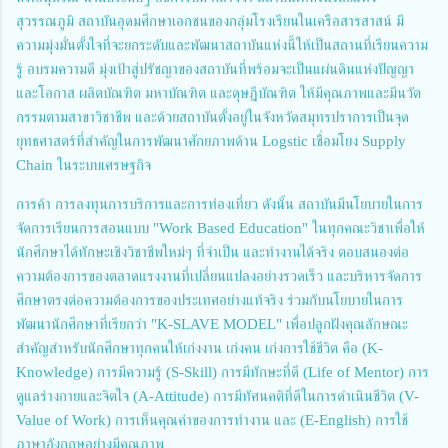
สุวรรณภูมิ สถาบันอุดมศึกษาเอกชนของกลุ่มโรงเรียนในเครือสารสาสน์ มี
ความมุ่งมั่นตั้งใจที่จะยกระดับและพัฒนาสถาบันแห่งนี้ให้เป็นสถานที่เรียนความ
รู้ อบรมความดี มุ่งเป้าสู่ปรัชญาของสถาบันที่พร้อมจะเป็นแผ่นดินแห่งปัญญา
และโอกาส ผลิตบัณฑิต มหาบัณฑิต และดุษฎีบัณฑิต ให้มีคุณภาพและมีนวัต
กรรมตามสาขาวิชาชีพ และด้วยสถาบันตั้งอยู่ในจังหวัดสมุทรปราการเป็นจุด
ยุทธศาสตร์ที่สำคัญในการพัฒนาศักยภาพด้าน Logstic เชื่อมโยง Supply
Chain ในระบบเศรษฐกิจ
การค้า การลงทุนการบริการและการท่องเที่ยว ดังนั้น สถาบันมีนโยบายในการ
จัดการเรียนการสอนแบบ "Work Based Education" ในทุกคณะวิชาเพื่อให้
นักศึกษาได้ทักษะเชิงวิชาชีพใหม่ๆ ที่จำเป็น และทำงานได้จริง ตอบสนองต่อ
ความต้องการของตลาดแรงงานที่เปลี่ยนแปลงอย่างรวดเร็ว และบริหารจัดการ
ศึกษาตรงต่อความต้องการของประเทศอย่างแท้จริง ร่วมกับนโยบายในการ
พัฒนานักศึกษาที่เรียกว่า "K-SLAVE MODEL" เพื่อปลูกฝังคุณลักษณะ
สำคัญสำหรับนักศึกษาทุกคนให้เก่งงาน เก่งคน เก่งการใช้ชีวิต คือ (K-
Knowledge) การมีความรู้ (S-Skill) การมีทักษะที่ดี (Life of Mentor) การ
ดูแลร่างกายและจิตใจ (A-Attitude) การมีทัศนคติที่ดีในการดำเนินชีวิต (V-
Value of Work) การเห็นคุณค่าของการทำงาน และ (E-English) การใช้
ภาษาอังกฤษอย่างมีคุณภาพ