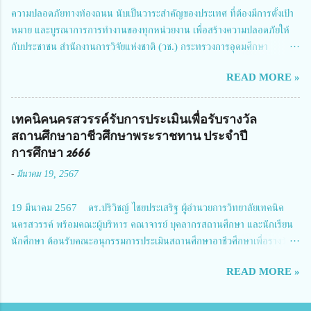
ความปลอดภัยทางท้องถนน นับเป็นวาระสำคัญของประเทศ ที่ต้องมีการตั้งเป้า
หมาย และบูรณาการการทำงานของทุกหน่วยงาน เพื่อสร้างความปลอดภัยให้
กับประชาชน สำนักงานการวิจัยแห่งชาติ (วช.) กระทรวงการอุดมศึกษา
วิทยาศาสตร์ วิจัยและนวัตกรรม ได้ให้ความสำคัญกับเรื่องดังกล่าว จึงร่วมกับ
READ MORE »
สมาคมวิศวกรรมชีวการแพทย์ไทย จัดการประชุมเผยแพร่ผลการดำเนินงาน
โครงการการวิจัยเชิงปฏิบัติการโดยบูรณาการทุกภาคส่วน เพื่อลดอุบัติเหตุและ
การเสียชีวิตให้สอดคล้องกับเป้าหมายแผนแม่บทฉบับที่ 5 ในวันที่ 22 มีนาคม
เทคนิคนครสวรรค์รับการประเมินเพื่อรับรางวัล
2567 โดยมี ดร.วิภารัตน์ ดีอ่อง ผู้อำนวยการสำนักงานการวิจัยแห่งชาติ เป็น
สถานศึกษาอาชีวศึกษาพระราชทาน ประจำปี
ประธานในพิธีเปิดพร้อมให้นโยบายการผลักดันงานวิจัยเพื่อความปลอดภัยทาง
การศึกษา 2666
ถนน และนายแพทย์ชาญวิทย์ ทระเทพ หัวหน้าโครงการวิจัยฯ กล่าวรายงาน ซึ่ง
-
มีนาคม 19, 2567
การประชุมในครั้งนี้ นางสาวสตตกมล เกียรติพานิช ผู้อำนวยการกองบริหารทุน
วิจัยและนวัตกรรม 2 ได้รับมอบหมายให้เข้าร่วมการประชุม ณ Grand
19 มีนาคม 2567 ดร.ปริวิชญ์ ไชยประเสริฐ ผู้อำนวยการวิทยาลัยเทคนิค
Richmond Stylish Convention Hotel จังหวัดนนทบุรี ดร.วิภารัตน์ ดีอ่อง
นครสวรรค์ พร้อมคณะผู้บริหาร คณาจารย์ บุคลากรสถานศึกษา และนักเรียน
ผู้อำนวยการสำนักงานการวิจัยแห่งชาติ กล่าวว่า วช. ในฐานะหน่วยงานบริหาร
นักศึกษา ต้อนรับคณะอนุกรรมการประเมินสถานศึกษาอาชีวศึกษาเพื่อรางวัล
จัดการทุนวิจัยและนวัตกรรมได้เล็งเห็นถึงความสำคัญของกา...
สถานศึกษาพระราชทาน เขตภาคเหนือ 2 ประจำปี การศึกษา 2566 นำโดย
READ MORE »
นายจักรภพ เนวะมาตย์ ผู้อำนวยการวิทยาลัยเทคนิคตาก ประธานคณะอนุกร
รมการฯ 1.นายวณิชา คณะใน ผู้ทรงคุณวุฒิ 2.นายภัทธาวุธ โพธา ผู้อำนวย
การวิทยาลัยสารพัดช่างกำแพงเพชร 3.นางสาวหัตถาภรณ์ เสาร์เรือน ผู้อำนวย