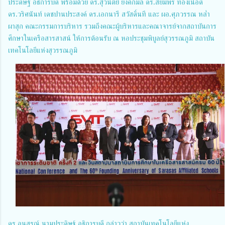
ประดิษฐ์ อธิการบดี พร้อมด้วย
ดร.สุวนิตย์
ยงค์กมล
ดร.สยมพร
ทองเนื้อดี
ดร.วริศนันท์
เดชปานประสงค์
ดร.เอกนารี
สวัสดิ์นที และ
ผอ.ศุภวรรณ
หล่ำ
ผาสุก คณะกรรมการบริหาร รวมถึงคณะผู้บริหารและคณาจารย์จากสถาบันการ
ศึกษาในเครือสารสาสน์ ให้การต้อนรับ ณ หอประชุมพิบูลย์สุวรรณภูมิ สถาบัน
เทคโนโลยีแห่งสุวรรณภูมิ
ดร.อนุสรณ์
นามประดิษฐ์ อธิการบดี กล่าวว่า สถาบันเทคโนโลยีแห่ง