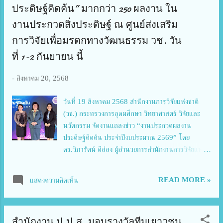
ย่านมิตรทาวน์ ฮอลล์ กรุงเทพฯ นายวรพจน์ ประสานพา
ประดิษฐ์คิดค้น” มากกว่า 250 ผลงาน ใน
นิช ผู้ช่วยผู้อำนวยการ สำนักงานส่งเสริมวิสหากิจขนาด
งานประกวดสิ่งประดิษฐ์ ณ ศูนย์ส่งเสริม
กลางและขนาดย่อม (สสว) เปิดเผยว่า การจัดงาน
การวิจัยเพื่อมรดกทางวัฒนธรรม วช. วัน
DSME Conference Thailand 2025 มีเป้าหมายเพื่อ
เปิดโอกาสให้ผู้ประกอบการ SME ได้ปรับตัวและเติบโต
ที่ 1-2 กันยายน นี้
ท่ามกลางสภาพแวดล้อมทางธุรกิจที่เปลี่ยนแปลงอย่าง
รวดเร็วในยุคเทคโนโลยี ทั้งยังเป็นเวทีสำคัญในการเผย
-
สิงหาคม 20, 2568
แพร่บริการ 7 Key ลัดของโครงการ SME ONE ID
ซึ่งเป็นเครื่องมือสำคัญในการเชื่อมโยงผู้ประกอบการเข้า
วันที่ 19 สิงหาคม 2568 สำนักงานการวิจัยแห่งชาติ
สู่ระบบสนับสนุนจากภาครัฐแบบครบวงจร โดยการเสริม
(วช.) กระทรวงการอุดมศึกษา วิทยาศาสตร์ วิจัยและ
ศักยภาพผ่...
นวัตกรรม จัดงานแถลงข่าว “งานประกวดผลงาน
ประดิษฐ์คิดค้น ประจำปีงบประมาณ 2569” โดย
ดร.วิภารัตน์ ดีอ่อง ผู้อำนวยการสำนักงานการวิจัยแห่ง
ชาติ เป็นประธานกล่าวเปิดงานและแถลงข่าว พร้อมด้วย
คณะผู้บริหาร วช. และนักวิจัยที่เข้าร่วม ณ ศูนย์ข้อมูล
READ MORE »
แสดงความคิดเห็น
สารสนเทศกลางด้านวิทยาศาสตร์ วิจัยและนวัตกรรม
ของประเทศ วช. ดร.วิภารัตน์ ดีอ่อง ผู้อำนวยการ
สำนักงานการวิจัยแห่งชาติ กล่าวว่า วช.ได้จัดงานแถลง
สำนักงาน ป.ป.ส. มอบรางวัลทีมเยาวชน
ข่าวการจัด “งานประกวดผลงานประดิษฐ์คิดค้น” ประจำ