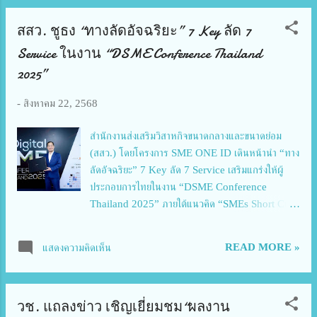
สสว. ชูธง “ทางลัดอัจฉริยะ” 7 Key ลัด 7
Service ในงาน “DSME Conference Thailand
2025”
-
สิงหาคม 22, 2568
สำนักงานส่งเสริมวิสาหกิจขนาดกลางและขนาดย่อม
(สสว.) โดยโครงการ SME ONE ID เดินหน้านำ “ทาง
ลัดอัจฉริยะ” 7 Key ลัด 7 Service เสริมแกร่งให้ผู้
ประกอบการไทยในงาน “DSME Conference
Thailand 2025” ภายใต้แนวคิด “SMEs Short Cut
– 7 Key ลัด ฉบับคนทำธุรกิจ” เพื่อเสริมศักยภาพผู้
ประกอบการ SME ทั่วประเทศ พร้อมผลักดันการเข้าถึง
READ MORE »
แสดงความคิดเห็น
บริการสำคัญ 7 ด้าน ครอบคลุมตั้งแต่แหล่งความรู้ การ
จับคู่ธุรกิจ เงินทุน การเรียนรู้ การตลาด ที่ปรึกษา ไป
จนถึงสิทธิประโยชน์ต่าง ๆ ผ่านแพลตฟอร์มดิจิทัลและ
วช. แถลงข่าว เชิญเยี่ยมชม“ผลงาน
เทคโนโลยี AI อย่างครบวงจร โดยงานจัดขึ้น ณ สาม