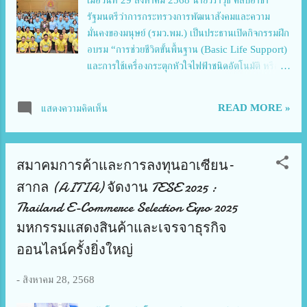
รัฐมนตรีว่าการกระทรวงการพัฒนาสังคมและความ
มั่นคงของมนุษย์ (รมว.พม.) เป็นประธานเปิดกิจกรรมฝึก
อบรม “การช่วยชีวิตขั้นพื้นฐาน (Basic Life Support)
และการใช้เครื่องกระตุกหัวใจไฟฟ้าชนิดอัตโนมัติ หรือ
เครื่อง AED (Automated External Defibrillator)
เฉลิมพระเกียรติสมเด็จพระนางเจ้าสิริกิติ์ พระบรม
READ MORE »
แสดงความคิดเห็น
ราชินีนาถ พระบรมราชชนนีพันปีหลวง เนื่องในโอกาส
มหามงคลเฉลิมพระชนมพรรษา 93 พรรษา โดยมี นาย
อนุกูล ปีดแก้ว ปลัดกระทรวงการพัฒนาสังคมและความ
สมาคมการค้าและการลงทุนอาเซียน–
มั่นคงของมนุษย์ (ปลัด พม.) นางสาวแรมรุ้ง วรวัธ
อธิบดีกรมกิจการสตรีและสถาบันครอบครัว คณะผู้
สากล (AITIA) จัดงาน TESE 2025 :
บริหาร พม. และผู้แทนหน่วยงานที่เกี่ยวข้อง เข้าร่วม ที่
Thailand E-Commerce Selection Expo 2025
ห้องประชุมปกรณ์ อังศุสิงห์ กระทรวงการพัฒนาสังคม
มหกรรมแสดงสินค้าและเจรจาธุรกิจ
และความมั่นคงของมนุษย์ โดยในงานมีการฝึกอบรมทั้ง
ออนไลน์ครั้งยิ่งใหญ่
ภาคทฤษฎี ภาคปฏิบัติ ได้รับเกียรติจากพลอากาศเอก
สุบิน ชิวปรีชา กรมวังผู้ใหญ่ในพระองค์ และคณะ
-
สิงหาคม 28, 2568
วิทยากรจาก ศูนย์อำนวยการใหญ่จิตอาสาพระราชทาน
ในหัวข้อการฝึกการช่วยเหลือภาวะทางเดินหายใจอุดกั้น