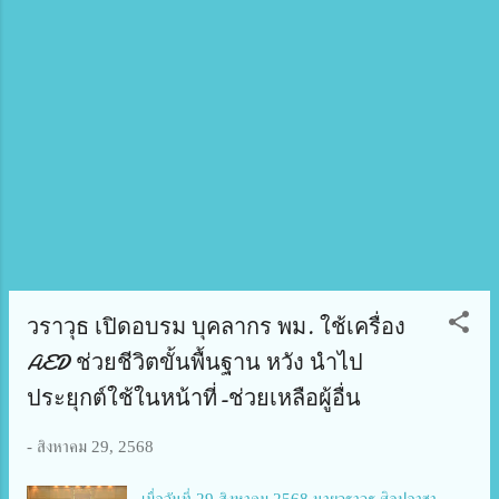
จังหวัดอุบลราชธานี ดร.วิภารัตน์ ดีอ่อง ผู้อำนวยการ
สำนักงานการวิจัยแห่งชาติ กล่าวว่า วช. เห็นถึงความ
สำคัญของเทคโนโลยีโดรน ซึ่งได้นำมาใช้ประโยชน์ทั้ง
ด้านเกษตรกรรม ทรัพยากรธรรมชาติ การศึกษา และ
ความมั่นคง โดยการจัดตั้งศูนย์การเรียนรู้เทคโนโลยี
และนวัตกรรมโดรน ต้นแบบภาคตะวันออกเฉียงเหนือ
มุ่งหวังการพัฒนาทักษะของเยาวชนในสถาบันการศึกษา
ในจังหวัดอุบลราชธานี พร้อมการส่งเสริมการเรียนรู้ของ
เยาวชนในด้าน STEM และเทคโนโลยีสมัยใหม...
วราวุธ เปิดอบรม บุคลากร พม. ใช้เครื่อง
AED ช่วยชีวิตขั้นพื้นฐาน หวัง นำไป
ประยุกต์ใช้ในหน้าที่-ช่วยเหลือผู้อื่น
-
สิงหาคม 29, 2568
เมื่อวันที่ 29 สิงหาคม 2568 นายวราวุธ ศิลปอาชา