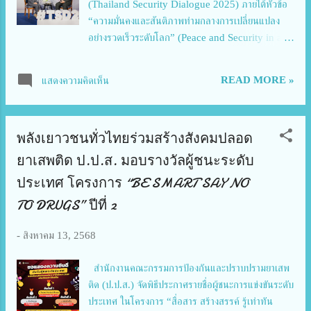
(Thailand Security Dialogue 2025) ภายใต้หัวข้อ
สุดท้ายไตรมาตรของปี 2568 ที่เราปิดงานในชุดแรกของ
“ความมั่นคงและสันติภาพท่ามกลางการเปลี่ยนแปลง
บริษัท...
อย่างรวดเร็วระดับโลก” (Peace and Security in a
Global Disruption) การประชุมนี้ถูกออกแบบมาเพื่อ
เป็นเวทีสำคัญในการแก้ไขปัญหาความท้าทายด้านความ
READ MORE »
แสดงความคิดเห็น
มั่นคงและสันติภาพของโลกในยุคที่เต็มไปด้วยความผันต
ผวนอย่างที่ไม่เคยเกิดขึ้นมาก่อน โดยจะจัดขึ้นระหว่างวัน
ที่ 30-31 สิงหาคม 2568 ณ โรงแรม ดิ แอทธินี ถนน
พลังเยาวชนทั่วไทยร่วมสร้างสังคมปลอด
วิทยุ กรุงเทพมหานคร พลเอก พงศ์เทพ แก้วไชโย ผู้
บัญชาการสถาบันวิชาการป้องกันประเทศ กล่าวว่า เวที
ยาเสพติด ป.ป.ส. มอบรางวัลผู้ชนะระดับ
ดังกล่าวจะส่งเสริมให้ผู้นำทั้งจากระดับโลกและระดับ
ประเทศ โครงการ “BE SMART SAY NO
ภูมิภาค ผู้เชี่ยวชาญด้านความมั่นคง และนักวิชาการ ได้
TO DRUGS” ปีที่ 2
แลกเปลี่ยนความคิดเห็นและแบ่งปันข้อมูลเชิงลึก เพื่อ
ร่วมกันพัฒนาแนวทางแก้ไขปัญหาที่สามารถนำไปปฏิบัติ
-
สิงหาคม 13, 2568
ได้จริง ซึ่งจะนำไปสู่ความร่วมมือและนวัตกรรมใหม่ ๆ
ในการจัดการกับประเด็นความมั่นคงที่มีผลกระทบต่อทั้ง
สำนักงานคณะกรรมการป้องกันและปราบปรามยาเสพ
โลก ภูมิภาค และประเทศไทย สำหรับการประชุมครั้งนี้
ติด (ป.ป.ส.) จัดพิธีประกาศรายชื่อผู้ชนะการแข่งขันระดับ
ได้รับเกียรติจากผู้เข้าร่วมจากนานาชาติและหลากหลาย
ประเทศ ในโครงการ “สื่อสาร สร้างสรรค์ รู้เท่าทัน
ภาคส่วน ประกอบด้วย เอกอัครราช...