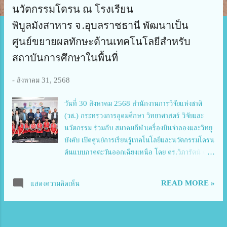
ว
นวัตกรรมโดรน ณ โรงเรียน
า
พิบูลมังสาหาร จ.อุบลราชธานี พัฒนาเป็น
ม
ศูนย์ขยายผลทักษะด้านเทคโนโลยีสำหรับ
สถาบันการศึกษาในพื้นที่
-
สิงหาคม 31, 2568
วันที่ 30 สิงหาคม 2568 สำนักงานการวิจัยแห่งชาติ
(วช.) กระทรวงการอุดมศึกษา วิทยาศาสตร์ วิจัยและ
นวัตกรรม ร่วมกับ สมาคมกีฬาเครื่องบินจำลองและวิทยุ
บังคับ เปิดศูนย์การเรียนรู้เทคโนโลยีและนวัตกรรมโดรน
ต้นแบบภาคตะวันออกเฉียงเหนือ โดย ดร.วิภารัตน์ ดี
อ่อง ผู้อำนวยการสำนักงานการวิจัยแห่งชาติ ประธานใน
พิธี พร้อมด้วย นายพุฒิเมธ พวงจันทึก ผู้อำนวยการ
READ MORE »
แสดงความคิดเห็น
โรงเรียนพิบูลมังสาหาร กล่าวขอบคุณ, นายพิศิษฐ์ มิตร
เกื้อกูล นายกสมาคมกีฬาเครื่องบินจำลองและวิทยุบังคับ
กล่าวถึงที่มาการจัดตั้งศูนย์ฯ, ผู้ทรงคุณวุฒิ และคณะผู้
บริหาร วช. เข้าร่วมพิธี ณ โรงเรียนพิบูลมังสาหาร