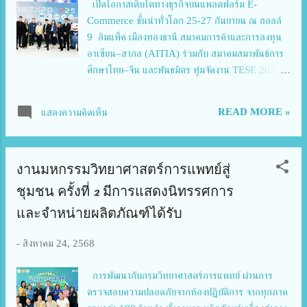
เปิดโอกาสเติบโตทางธุรกิจบนแพลตฟอร์ม E-
(Chocking) , การช่วยฟื้นคืนชีพขั้นพื้นฐาน (CPR)
Commerce ชั้นนำทั่วโลก 25-27 กันยายน ณ ฮอลล์
และการใช้เครื่องกระตุกหัวใจไฟฟ้าชนิดอัตโนมัติ
9 อิมแพ็ค เมืองทองธานี สมาคมการค้าและการลงทุน
(AED) อีกทั...
อาเซียน–สากล (AITIA) ร่วมกับ สมาคมสมาพันธ์การ
ศึกษาไทย–จีน และพันธมิตร ทุ่มจัดงาน TESE 2025 :
Thailand E-Commerce Selection Expo 2025
อย่างยิ่งใหญ่เป็นครั้งแรก ภายในงาน โตโยต้า ฟาร์ม
READ MORE »
แสดงความคิดเห็น
เอ็กซ์โป 2025 (TOYOTA FARM EXPO 2025)
มหกรรมการเกษตรในร่มที่ใหญ่ที่สุดในประเทศไทย
พร้อมมุ่งหน้าส่งเสริมการเติบโตทางธุรกิจ สร้างเครือข่าย
งานมหกรรมวิทยาศาสตร์การแพทย์สู่
ความร่วมมือ พร้อมผลักดันผู้ประกอบการไทยสู่ตลาด
โลกอย่างยั่งยืน บนแพลตฟอร์ม E-Commerce ชั้นนำ
ชุมชน ครั้งที่ 2 มีการแสดงนิทรรศการ
จากทั่วโลก คุณชไมพร เจือเจริญ นายกสมาคม
และจำหน่ายผลิตภัณฑ์ได้รับ
กิตติมศักดิ์ สมาคมการค้าและการลงทุนเอเชียน – สากล
กล่าวว่า สมาคมการค้าและการลงทุนเอเชียน-สากล
-
สิงหาคม 24, 2568
(AITIA) มุ่งมั่นเป็นศูนย์กลางในการส่งเสริม การค้า
การลงทุน และการแลกเปลี่ยนทางวัฒนธรรม ระหว่าง
การพัฒนากับกรมวิทยาศาสตร์การแพทย์ ผ่านการ
ไทยกับประเทศต่าง ๆ ในทวีปเอเชียและภูมิภาคอื่นทั่ว
ตรวจสอบความปลอดภัยจากห้องปฏิบัติการ จากทุกภาค
โลก เพื่อสร้างโอกาสทางธุรกิจ การพัฒนาเศรษฐกิจ