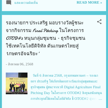
READ MORE »
แสดงความคิดเห็น
Producer ของเกม eFootball™︎, ได้เปิดเผยราย
ละเอียดที่น่าสนใจของเวอร์ชันใหม่นี้ โดยเฉพาะการ
ปรับปรุงที่เน้นหนักในหลายด้าน: * กราฟิกสมจริงบน
รองนายกฯ ประเสริฐ มอบรางวัลผู้ชนะ
มือถือ: ยกระดับภาพให้สวยงามและสมจริงยิ่งขึ้น เพื่อให้
ผู้เล่นบนแพลตฟอร์มมือถือได้สัมผัสประสบการณ์ใกล้
จากกิจกรรม Final Pitching ในโครงการ
เคียงกับคอนโซล * ระบบการเล่นเกมรับที่ดีขึ้น:
OTOD#2 หนุนกลุ่มชุมชน – ธุรกิจชุมชน
ปรับปรุงกลไกการเล่นเกมรับให้มีความท้าทายและสมจริง
ใช้เทคโนโลยีดิจิทัล ดันเกษตรไทยสู่
กว่าเดิม * ฟีเจอร์ใหม่ Link Up และ Treasure Link:
โดย Link Up เป็นฟีเจอร์สำหรับผู้จัดการทีม ที่จะช่วย
‘เกษตรอัจฉริยะ’
ให้ผู้เล่นสองคนที่มีเงื่อนไขตรงกันสามารถประสานงาน
กันได้เป็นพิเศษ หรือเพิ่มประสิทธิภาพระหว่างการเล่น
-
สิงหาคม 06, 2568
เกมที่เจาะจงได้ ส่วน Treasure Link เป็นระบบที่ให้ผู้
เล่นได้รับรางวัลจากการเชื่อมต่อช่องสี่เหลี่ยมในแนวตั้ง
วันที่ 6 สิงหาคม 2568, กรุงเทพมหานคร – รองนา
แนวนอน และแนวท...
ยกฯ ประเสริฐ ให้เกียรติมอบรางวัลแก่กลุ่มชุมชนและ
ธุรกิจชุมชน ผู้ชนะจากเวที Digital Agriculture Final
Pitching Day ในโครงการ OTOD#2 ชิงทุนสนับสนุน
การประยุกต์ใช้เทคโนโลยีดิจิทัล ชี้ OTOD#2 มุ่งยก
ระดับคุณภาพชีวิตเกษตรกร ช่างชุมชน และกลุ่มชุมชน