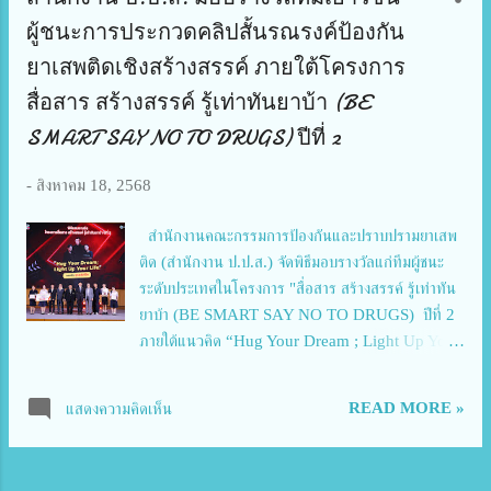
ปีงบประมาณ 2569 ซึ่งจะมีขึ้นระหว่างวันที่ 1 – 2
ผู้ชนะการประกวดคลิปสั้นรณรงค์ป้องกัน
กันยายน 2569 ณ ศูนย์ส่งเสริมการวิจัยเพื่อมรดกทาง
ยาเสพติดเชิงสร้างสรรค์ ภายใต้โครงการ
วัฒนธรรม อาคาร วช. 8 โดยมีวัตถุประสงค์เพื่อเป็นเวที
สื่อสาร สร้างสรรค์ รู้เท่าทันยาบ้า (BE
ให้นักประดิษฐ์ได้แสดงศักยภาพด้านการประดิษฐ์คิดค้น
นำเสนอสิ่งประดิษฐ์และนวัตกรรมพร้อมใช้ และความ
SMART SAY NO TO DRUGS) ปีที่ 2
ก้าวหน้าด้านการประดิษฐ์คิดค้นของประเทศ รวมถึงผลัก
ดันให้เกิดการขยายผลและนำไปใช้ประโยชน์ในมิติต่าง ๆ
-
สิงหาคม 18, 2568
และเพื่อให้คณะทำงานพิจารณาประเมินผลงานประดิษฐ์
คิดค้นฯ ได้ซักถามรายละเอียดเกี่ยวกับผลงานเพิ่มเติม
สำนักงานคณะกรรมการป้องกันและปราบปรามยาเสพ
และให้คำแนะนำในการพัฒนาผลง...
ติด (สำนักงาน ป.ป.ส.) จัดพิธีมอบรางวัลแก่ทีมผู้ชนะ
ระดับประเทศในโครงการ "สื่อสาร สร้างสรรค์ รู้เท่าทัน
ยาบ้า (BE SMART SAY NO TO DRUGS) ปีที่ 2
ภายใต้แนวคิด “Hug Your Dream ; Light Up Your
Life” หรือ “กอดฝัน จุดพลังชีวิต” หนุนเยาวชนทั่ว
ประเทศร่วมผลิตสื่อสร้างสรรค์ผ่านแพลตฟอร์มติ๊กต็อก
READ MORE »
แสดงความคิดเห็น
เพื่อสนับสนุนให้เด็กและเยาวชนไทยมีพื้นที่ปลอดภัยเชิง
สร้างสรรค์ผ่านโซเชียลมีเดีย ชิงเงินรางวัลรวมมูลค่า
16,060,000 บาท โดยมี พ.ต.อ.ทวี สอดส่อง รัฐมนตรี