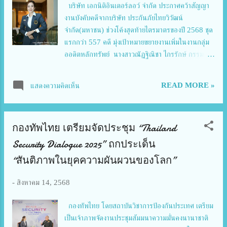
บริษัท เอกนิติอินเตอร์ลอว์ จำกัด ประกาศคว้าสัญญา
งานบังคับคดีจากบริษัท ประกันภัยไทยวิวัฒน์
จำกัด(มหาชน) ช่วงโค้งสุดท้ายไตรมาตรของปี 2568 ชุด
แรกกว่า 557 คดี มุ่งเป้าหมายขยายงานเพิ่มในงานกลุ่ม
ออดิตหลักทรัพย์ นางสาวณัฏฐิณิชา ไกรรักษ์ กรรมการ
ผู้จัดการ บริษัท เอกนิติอินเตอร์ลอว์ จำกัด เปิดเผยว่า
“ก่อนอื่นต้องขอขอบพระคุณ บริษัท ประกันภัยไทย
READ MORE »
แสดงความคิดเห็น
วิวัฒน์ จำกัด(มหาชน) เป็นอย่างสูงที่ได้ให้เกียรติกับ
บริษัท เอกนิติอินเตอร์ลอว์ จำกัด เพื่อให้ดำเนินงาน
บังคับคดีกับกลุ่มงานที่เป็นลูกหนี้ตามคำพิพากษา ที่ยังไม่
กองทัพไทย เตรียมจัดประชุม “Thailand
ได้ชำระหนี้ตามคำพิพากษาต่าง ๆ ซึ่งบริษัท เอกนิติอินเต
อร์ลอว์ จำกัด จะต้องทำงานเพื่อให้เป็นไปตาม
Security Dialogue 2025” ถกประเด็น
วัตถุประสงค์และความไว้วางใจจาก บริษัท ประกันภัย
“สันติภาพในยุคความผันผวนของโลก”
ไทยวิวัฒน์ จำกัด(มหาชน) สำหรับท่านใดที่ประสงค์จะ
ประนอมหนี้ในกลุ่มงานบังคับคดี สามารถติดต่อได้ที่
-
สิงหาคม 14, 2568
บริษัท เอกนิติอินเตอร์ลอว์ จำกัด โทร 081-824-
5999, 064-595-5569 TELL : 02-028-3398
กองทัพไทย โดยสถาบันวิชาการป้องกันประเทศ เตรียม
EMAIL : aeknitiinterlaw@gmail.com นางสาว
เป็นเจ้าภาพจัดงานประชุมสัมมนาความมั่นคงนานาชาติ
ณัฏฐิณิชา ไกรรักษ์ กล่าวเพิ่มเติมว่า “นับเป็นช่วงโค้ง