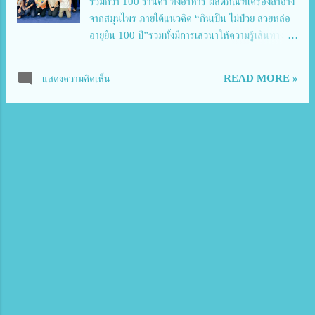
รวมกว่า 100 ร้านค้า ทั้งอาหาร ผลิตภัณฑ์เครื่องสำอาง
และความร่วมมือที่ยั่งยืน พร้อมเดินหน้าสานต่อนโยบาย
จากสมุนไพร ภายใต้แนวคิด “กินเป็น ไม่ป่วย สวยหล่อ
ส่งเสริมผู้ประกอบการไทยให้เติบโตในยุคเศรษฐกิจดิจิทัล
อายุยืน 100 ปี”รวมทั้งมีการเสวนาให้ความรู้เส้นทาง
ด้วยการจัดงาน ...
สร้างแบรนด์พัฒนาผลิตภัณฑ์คุณภาพ ถ่ายทอด
ประสบการณ์ เทคนิคการพัฒนาผลิตภัณฑ์จากผู้
READ MORE »
แสดงความคิดเห็น
ประกอบการมีการเสวนา เรื่อง “กินเป็น เลือกได้ ห่าง
ไกล NCDs” ซึ่งจะสอนนับคาร์บ หรือการคำนวณ
ปริมาณคาร์โบไฮเดรตที่ร่างกายควรได้รับในแต่ละวันให้
กับผู้ร่วมงานเพื่อสร้างความตระหนักรู้เรื่องสุขภาพแก่
ประชาชน ควบคู่กับการเสริมศักยภาพผู้ประกอบการไทย
ให้สามารถก้าวสู่ตลาดโลกได้อย่างมั่นใจ ทั้งนี้กรม
วิทยาศาสตร์การแพทย์ ได้ดำเนินงานวิทยาศาสตร์การ
แพทย์ชุมชน ด้วยการถ่ายทอดความรู้ทางห้องปฏิบัติการ
และสนับสนุนเทคโนโลยีด้านวิทยาศาสตร์การแพทย์
เพื่อเฝ้าระวังภัยด้านสุขภาพ และพัฒนาผลิตภัณฑ์ชุมชน
ด้านอาหารและเครื่องสำอางให้มีคุณภาพมาตรฐานและมี
ความปลอดภัย ยกระดับผลิตภัณฑ์ชุมชน โดยในปี พ.ศ.
2566 ได้เริ่มมีการจัดทำตราสัญลักษณ์เพื่อมอบให้กับ
ผลิตภัณฑ์ชุมชนที่กรมวิทยาศาสตร์การแพทย์ไปร่...