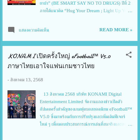
ยาบ้า” (BE SMART SAY NO TO DRUGS) ปีที่ 2
ภายใต้แนวคิด “Hug Your Dream ; Light Up Your
Life” หรือ “กอดฝัน จุดพลังชีวิต” ซึ่งถือเป็นเวทีสำคัญ
ที่รวมพลังเยาวชนจากทั่วประเทศ เพื่อร่วมกันตระหนัก
READ MORE »
แสดงความคิดเห็น
ถึงพิษภัยของยาเสพติด พร้อมต่อยอดความคิดสร้างสรรค์
สู่การผลิตสื่อรณรงค์ที่เข้าถึงผู้คนได้อย่างลึกซึ้งและทรง
พลัง โครงการฯ ได้รับกระแสตอบรับอย่างล้นหลามจาก
KONAMI เปิดครั้งใหญ่ eFootball™︎ V5.0
เยาวชนทุกจังหวัดทั่วประเทศ โดยมีผลงานสร้างสรรค์ส่ง
เข้าร่วมประกวดจำนวนมาก ผลงานที่ผ่านการคัดเลือกใน
ภาษาไทยเอาใจแฟนเกมชาวไทย
ระดับจังหวัดจะก้าวขึ้นเป็นตัวแทนแข่งขันในระดับ
ประเทศ เพื่อเฟ้นหาสุดยอดสื่อสร้างสรรค์ต้านยาเสพติด
-
สิงหาคม 13, 2568
ที่โดดเด่นที่สุด ป.ป.ส. ยังคงเดินหน้าใช้ “พลังเยาวชน”
เป็นกลไกสำคัญด้านการสื่อสารเชิงบวก มุ่งสร้าง
13 สิงหาคม 2568 บริษัท KONAMI Digital
ภูมิคุ้มกันทางความคิดให้แก่เยาวชนและสังคมไทย เพื่อ
Entertainment Limited จัดงานแถลงข่าวเปิดตัว
ป้องกันไม่ให้ก้าวเข้าสู่วงจรยาเสพติด พร้อมส่งเสริม
อัปเดตครั้งสำคัญของเกมฟุตบอลยอดนิยม eFootball™︎
บทบาทเยาวชนในฐานะแกนนำรณรงค์และขับเคลื่อน
V5.0 ซึ่งมาพร้อมกับการปรับปรุงและเพิ่มเติมฟีเจอร์
สังคมให้ปลอดภัยจากยาเสพติดอย่างยั่งยืน สำหรับรายชื่อ
ใหม่ ๆ เพื่อมอบประสบการณ์การเล่นที่สมจริงและสนุก
ทีมที่ชนะ ในระดับประเทศมีรา...
ยิ่งขึ้นสำหรับผู้เล่นทั่วโลก รวมถึงข่าวดีสำหรับแฟนเกม
ชาวไทยโดยเฉพาะ คุณจุนอิจิ ทายะ, General