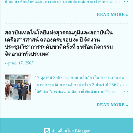
นักศึกษา ต้อนรับคณะอนุกรรมการประเมินสถานศึกษาอาชีวศึกษาเพื่อรางวัล
จัดการทุนวิจัยและนวัตกรรมได้เล็งเห็นถึงความสำคัญของกา...
สถานศึกษาพระราชทาน เขตภาคเหนือ 2 ประจำปี การศึกษา 2566 นำโดย
READ MORE »
นายจักรภพ เนวะมาตย์ ผู้อำนวยการวิทยาลัยเทคนิคตาก ประธานคณะอนุกร
รมการฯ 1.นายวณิชา คณะใน ผู้ทรงคุณวุฒิ 2.นายภัทธาวุธ โพธา ผู้อำนวย
การวิทยาลัยสารพัดช่างกำแพงเพชร 3.นางสาวหัตถาภรณ์ เสาร์เรือน ผู้อำนวย
สถาบันเทคโนโลยีแห่งสุวรรณภูมิและสถาบันใน
การวิทยาลัยการอาชีพบ้านตาก 4.นางเพ็ญศรี ขุนทอง ผู้อำนวยการวิทยาลัย
เครือสารสาสน์ ฉลองครบรอบ 60 ปี จัดงาน
การอาชีพรัตนประสิทธิ์วิทย์ 5.นายธเนศ คงวังทอง ผู้อำนวยการวิทยาลัย
ประชุมวิชาการระดับชาติครั้งที่ 2 พร้อมกิจกรรม
เกษตรและเทคโนโลยีพิจิตร 6.นายชัยณรงค์ คชมาตย์ ผู้อำนวยการวิทยาลัย
จิตอาสาทั่วประเทศ
เทคนิคพิจิตร 7.นายสดายุทธ ภูคลัง รองผู้อำนวยการวิทยาลัยเทคนิคตาก และ
-
ตุลาคม 17, 2567
8.นายณัฐกฤต ภูทวี รองผู้อำนวยการวิทยาลัยเทคนิคตาก นายจักรภพ กล่าว
ว่า วิทยาลัยเทคนิคนครสวรรค์เป็นสถานศึกษาขนาดใหญ่พิเศษ มีความเป็นมาที่
17 ตุลาคม 2567 นายชวน หลีกภัย เป็นประธานเปิดงาน
ยาวนาน มีบุคลากร นักเรียน นักศึกษาจำนวนมาก ต้องการควา...
“การประชุมวิชาการระดับชาติ ครั้งที่ 2 ประจำปี 2567 ภาย
ใต้หัวข้อ "การพัฒนาชาติอย่างยั่งยืนด้วยงานวิจัยและ
นวัตกรรม (The 2nd Suvamabhumi Institute of
READ MORE »
Technology National Conference 2024: 'Towards
Thailand Sustainability Research')" พร้อมทั้งกล่าว
ปาฐกถาพิเศษ เรื่อง "มองอนาคตประเทศไทยในการพัฒนา
ชาติอยางยั่งยืนด้วยงานวิจัยและนวัตกรรม" และ นางสาวศิริ
ขับเคลื่อนโดย Blogger