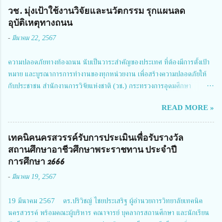
วช. มุ่งเป้าใช้งานวิจัยและนวัตกรรม รุกแผนลด
อุบัติเหตุทางถนน
-
มีนาคม 22, 2567
ความปลอดภัยทางท้องถนน นับเป็นวาระสำคัญของประเทศ ที่ต้องมีการตั้งเป้า
หมาย และบูรณาการการทำงานของทุกหน่วยงาน เพื่อสร้างความปลอดภัยให้
กับประชาชน สำนักงานการวิจัยแห่งชาติ (วช.) กระทรวงการอุดมศึกษา
วิทยาศาสตร์ วิจัยและนวัตกรรม ได้ให้ความสำคัญกับเรื่องดังกล่าว จึงร่วมกับ
READ MORE »
สมาคมวิศวกรรมชีวการแพทย์ไทย จัดการประชุมเผยแพร่ผลการดำเนินงาน
โครงการการวิจัยเชิงปฏิบัติการโดยบูรณาการทุกภาคส่วน เพื่อลดอุบัติเหตุและ
การเสียชีวิตให้สอดคล้องกับเป้าหมายแผนแม่บทฉบับที่ 5 ในวันที่ 22 มีนาคม
เทคนิคนครสวรรค์รับการประเมินเพื่อรับรางวัล
2567 โดยมี ดร.วิภารัตน์ ดีอ่อง ผู้อำนวยการสำนักงานการวิจัยแห่งชาติ เป็น
สถานศึกษาอาชีวศึกษาพระราชทาน ประจำปี
ประธานในพิธีเปิดพร้อมให้นโยบายการผลักดันงานวิจัยเพื่อความปลอดภัยทาง
การศึกษา 2666
ถนน และนายแพทย์ชาญวิทย์ ทระเทพ หัวหน้าโครงการวิจัยฯ กล่าวรายงาน ซึ่ง
-
มีนาคม 19, 2567
การประชุมในครั้งนี้ นางสาวสตตกมล เกียรติพานิช ผู้อำนวยการกองบริหารทุน
วิจัยและนวัตกรรม 2 ได้รับมอบหมายให้เข้าร่วมการประชุม ณ Grand
19 มีนาคม 2567 ดร.ปริวิชญ์ ไชยประเสริฐ ผู้อำนวยการวิทยาลัยเทคนิค
Richmond Stylish Convention Hotel จังหวัดนนทบุรี ดร.วิภารัตน์ ดีอ่อง
นครสวรรค์ พร้อมคณะผู้บริหาร คณาจารย์ บุคลากรสถานศึกษา และนักเรียน
ผู้อำนวยการสำนักงานการวิจัยแห่งชาติ กล่าวว่า วช. ในฐานะหน่วยงานบริหาร