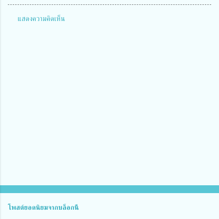
แสดงความคิดเห็น
ค
ว
า
ม
คิ
ด
เ
ห็
น
โพสต์ยอดนิยมจากบล็อกนี้