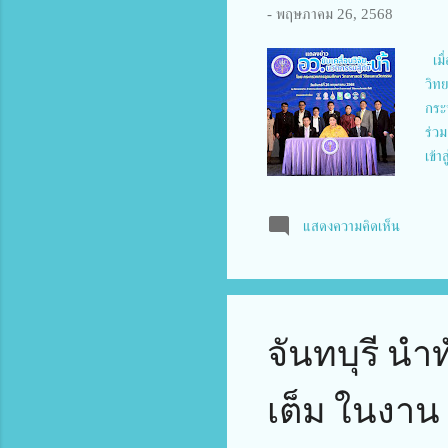
-
พฤษภาคม 26, 2568
เมื
วิทย
กระ
ร่ว
เข้า
ปริม
บาง
แสดงความคิดเห็น
และ
มีแ
จนถ
ของ
หลาก
จันทบุรี นำท
เต็ม ในงา