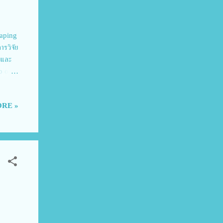
haping
ารวิจัย
บและ
b of
ัย
ั้งนี้
RE »
ารณรัฐ
 วช.
ีความ
จัดขึ้น