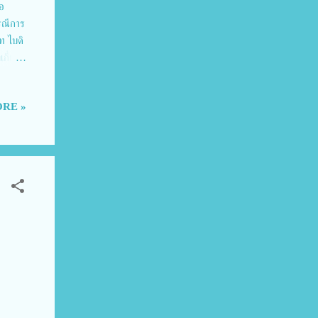
อ
กรณีการ
ท ไบดิ
กี่ยว
บ “จีน
ร้อยละ
RE »
ยวข้อง
บ้าน
หมาย