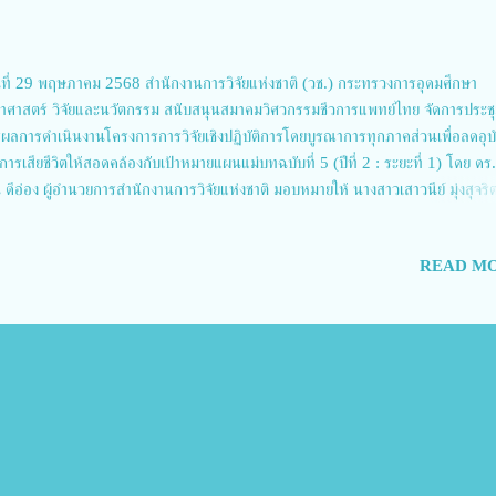
ที่ 29 พฤษภาคม 2568 สำนักงานการวิจัยแห่งชาติ (วช.) กระทรวงการอุดมศึกษา
ยาศาสตร์ วิจัยและนวัตกรรม สนับสนุนสมาคมวิศวกรรมชีวการแพทย์ไทย จัดการประช
่ผลการดำเนินงานโครงการการวิจัยเชิงปฏิบัติการโดยบูรณาการทุกภาคส่วนเพื่อลดอุบัต
ารเสียชีวิตให้สอดคล้องกับเป้าหมายแผนแม่บทฉบับที่ 5 (ปีที่ 2 : ระยะที่ 1) โดย ดร.
์ ดีอ่อง ผู้อำนวยการสำนักงานการวิจัยแห่งชาติ มอบหมายให้ นางสาวเสาวนีย์ มุ่งสุจร
ผู้อำนวยการสำนักงานการวิจัยแห่งชาติ เป็นประธานและมอบนโยบายการผลักดันงานวิจั
มปลอดภัยทางถนน พร้อมด้วย นายแพทย์ชาญวิทย์ ทระเทพ หัวหน้าโครงการวิจัยฯ ก
READ MO
งาน ณ ห้องประชุมโรงแรมแกรนด์ ริชมอนด์ สไตลิช คอนเวนชั่น โฮเทล จังหวัดนนทบุ
าวเสาวนีย์ มุ่งสุจริตการ รองผู้อำนวยการสำนักงานการวิจัยแห่งชาติ กล่าวว่า โครงกา
ล่าวเป็นโครงการที่ วช. ให้การสนับสนุนทุนวิจัยเพื่อการดำเนินการในพื้นที่เขตสุขภาพท
บคลุม 7 จังหวัดภาคตะวันออกเฉียงเหนือ ประกอบไปด้วยจังหวัดอุดรธานี, หนองคาย
นคร, เลย, นครพนม, บึงกาฬ และหนองบัวลำภู โดยมีเป้าหมายเพื่อส่งเสริมการแลกเป