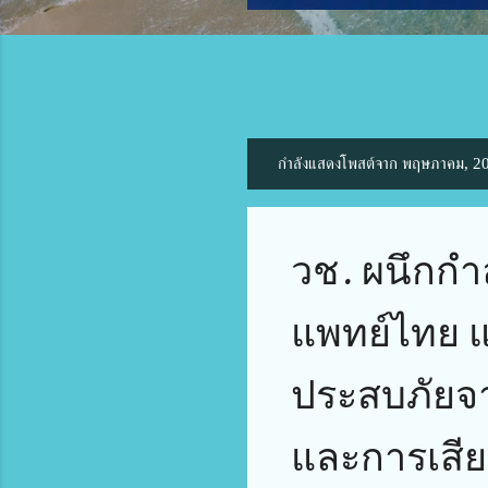
กำลังแสดงโพสต์จาก พฤษภาคม, 2
บ
ท
ค
ว
วช. ผนึกกำ
า
ม
แพทย์ไทย แล
ประสบภัยจาก
และการเสี