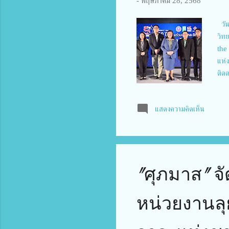
-
พฤษภาคม 28, 2568
วัน
วิท
the
แห่
ติด
Kno
ดร.
แสดงความคิดเห็น
มีเ
ประ
ดร.ว
สัม
ภาย
"ศุภมาส" จ
หน่วยงานลุ