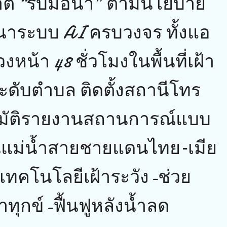
ติ “รับมือน้ำ” ตามนโยบาย
นาระบบ AI ครบวงจร ทั้งแอ
งหน้า 48 ชั่วโมงในพื้นที่เฝ้า
ระดับตำบล ติดตั้งสถานีโทร
มัติรายงานสถานการณ์แบบ
นแม่น้ำสายชายแดนไทย–เมีย
เทคโนโลยีเฝ้าระวัง-ช่วย
ทุกข์-ฟื้นฟูหลังน้ำลด