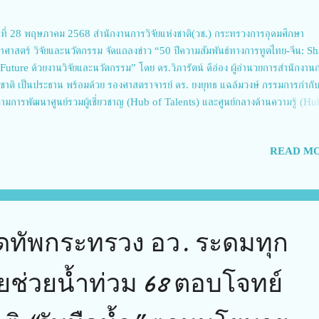
ที่ 28 พฤษภาคม 2568 สำนักงานการวิจัยแห่งชาติ(วช.) กระทรวงการอุดมศึกษา
ยาศาสตร์ วิจัยและนวัตกรรม จัดแถลงข่าว “50 ปีความสัมพันธ์ทางการทูตไทย-จีน: S
 Future ด้วยงานวิจัยและนวัตกรรม” โดย ดร.วิภารัตน์ ดีอ่อง ผู้อำนวยการสำนักงานก
งชาติ เป็นประธาน พร้อมด้วย รองศาสตราจารย์ ดร. ยงยุทธ แฉล้มวงษ์ กรรมการกํากั
ตามการพัฒนาศูนย์รวมผู้เชี่ยวชาญ (Hub of Talents) และศูนย์กลางด้านความรู้ (Hu
wledge) วช., นางสาวขวัญศิริ ชนยุทธ ผู้อำนวยการกลุ่มวิเทศสัมพันธ์ วช. และนักวิจ
ทัฏพงศ์ ตุลยานนท์ คณะวิทยาศาสตร์ มหาวิทยาลัยมหิดล เข้าร่วมแถลงข่าว การจัดงานคร
READ MO
ป้าหมายเพื่อแสดงถึงทิศทางในอนาคตของความร่วมมือกันระหว่างประเทศไทยและสาธ
ชาชนจีนจากการเข้าร่วม ณ ศูนย์สารสนเทศกลางด้านวิทยาศาสตร์ วิจัยและนวัตกรรม
ิภารัตน์ ดีอ่อง ผู้อำนวยการสำนักงานการวิจัยแห่งชาติ กล่าวว่า งานแถลงข่าว “50 ป
พันธ์ทางการทูตไทย-จีน: Shaping the Future ด้วยงานวิจัยและนวัตกรรม” ในครั้งนี้ 
ใต้เจตนารมณ์แห่งความร่วมมือระหว่างประเทศไทยและสาธารณรัฐประชาชนจีน ...
ัดทัพกระทรวง อว. ระดมทุก
ยช่วยน้ำท่วม 68 ตอบโจทย์