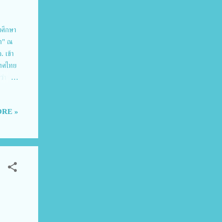
มศึกษา
้ำ" ณ
 เข้า
เทศไทย
ว่าจะมี
งผลให้
หนือ
RE »
ิ” โดย
เวศ ไป
ส่วน
้ำ