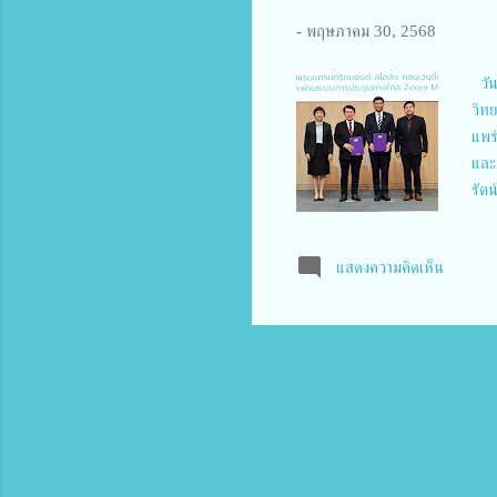
-
พฤษภาคม 30, 2568
วัน
วิท
แพร
และก
รัตน
รอง
ควา
แสดงความคิดเห็น
ราย
นางส
ดังก
ครอ
สกล