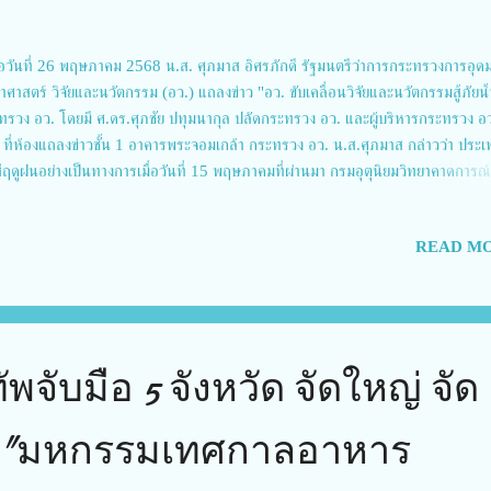
่อวันที่ 26 พฤษภาคม 2568 น.ส. ศุภมาส อิศรภักดี รัฐมนตรีว่าการกระทรวงการอุด
าศาสตร์ วิจัยและนวัตกรรม (อว.) แถลงข่าว "อว. ขับเคลื่อนวิจัยและนวัตกรรมสู้ภัยน
ทรวง อว. โดยมี ศ.ดร.ศุภชัย ปทุมนากุล ปลัดกระทรวง อว. และผู้บริหารกระทรวง อว.
ม ที่ห้องแถลงข่าวชั้น 1 อาคารพระจอมเกล้า กระทรวง อว. น.ส.ศุภมาส กล่าวว่า ประ
สู่ฤดูฝนอย่างเป็นทางการเมื่อวันที่ 15 พฤษภาคมที่ผ่านมา กรมอุตุนิยมวิทยาคาดการณ์
าณฝนจะสูงกว่าค่าเฉลี่ยถึงร้อยละ 5 และมีความเสี่ยงเกิดพายุหมุนเขตร้อน 1–2 ลูก ส่
พื้นที่อาจประสบภาวะน้ำป่าไหลหลาก น้ำล้นตลิ่ง และน้ำท่วมฉับพลัน โดยเฉพาะภาคเ
READ MO
ตะวันออกเฉียงเหนือ รัฐบาลจึงได้ยกระดับการบริหารจัดการน้ำให้เป็น “วาระแห่งชาต
ผนทั้งระยะสั้นและระยะยาว ครอบคลุมตั้งแต่การพัฒนาโครงสร้างพื้นฐาน ฟื้นฟูระบบนิ
ึงการใช้ข้อมูลและเทคโนโลยีสมัยใหม่เข้ามาช่วยในการคาดการณ์และเตือนภัย โดยใน
กระทรวง อว. ได้ระดมทุกหน่วยงานในสังกัดซึ่งมีความพร้อมในการรับมือสถานการณ์น
 น้ำท่วม และภัยพิบัติทางธรรมชาติในฤดูฝนปีนี้ ด้วยกา...
ัพจับมือ 5 จังหวัด จัดใหญ่ จัด
น "มหกรรมเทศกาลอาหาร