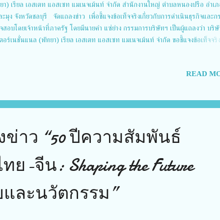
ทยา) เรียล เอสเตท แอสเซท แมเนจเม้นท์ จำกัด สำนักงานใหญ่ ตำบลหนองปรือ อำเภ
ะมุง จังหวัดชลบุรี จัดแถลงข่าว เพื่อชี้แจงข้อเท็จจริงเกี่ยวกับการดำเนินธุรกิจและ
สอบโดยเจ้าหน้าที่ภาครัฐ โดยมีนายคำ แซ่ย่าง กรรมการบริษัทฯ เป็นผู้แถลงว่า บริษั
ตอร์เนชั่นแนล (พัทยา) เรียล เอสเตท แอสเซท แมเนจเม้นท์ จำกัด ขอชี้แจงข้อเท็จจริงเ
ารดำเนินธุรกิจและกรณีที่ถูกเชื่อมโยงกับข้อกล่าวหาว่าเป็น “นอมินี” หรือเกี่ยวข้องกั
” ดังนี้: 1. สัดส่วนพนักงาน บริษัทมีพนักงานทั้งหมด 86 คน เป็นคนไทย 76 คน (
READ MO
% คนไทย) และชาวต่างชาติ 13 คน (ร้อยละ 10%) ซึ่งได้รับอนุญาตการทำงานตาม
มายไทยอย่างถูกต้อง การจ้างงานเป็นไปตามระเบียบของกรมแรงงานและกฎหมายที่เกี่
การดำเนินธุรกิจ บริษัทดำเนินธุรกิจด้านบริการทำความสะอาดคอนโดมิเนียมและหมู่
ถึงเป็นตัวแทนนายหน้าซื้อขายอสังหาริมทรัพย์ โดยมีสัญญาตัวแทนที่ถูกต้องตามกฎ
บวนการซื้อขาย...
ข่าว “50 ปีความสัมพันธ์
ย-จีน: Shaping the Future
ัยและนวัตกรรม”