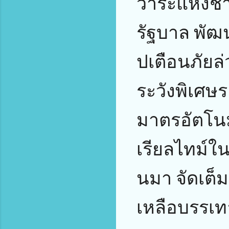
วาระแห่งชา
รัฐบาล พัฒ
ปเตือนภัยล่ว
ระวังพิเศษ
มาตรอัตโน
เรียลไทม์ใ
นมา จัดเต็ม
เหลือบรรเทา