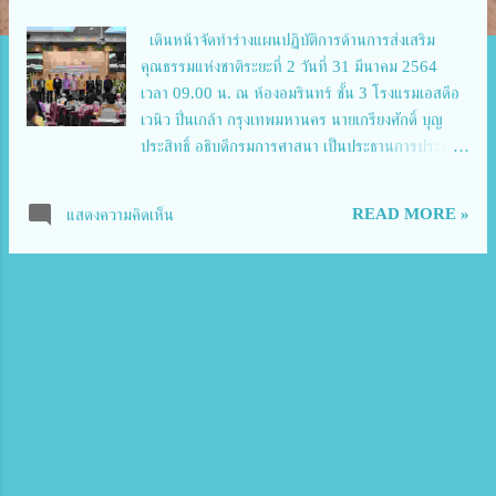
ว
า
เดินหน้าจัดทำร่างแผนปฏิบัติการด้านการส่งเสริม
คุณธรรมแห่งชาติระยะที่ 2 วันที่ 31 มีนาคม 2564
ม
เวลา 09.00 น. ณ ห้องอมรินทร์ ชั้น 3 โรงแรมเอสดีอ
เวนิว ปิ่นเกล้า กรุงเทพมหานคร นายเกรียงศักดิ์ บุญ
ประสิทธิ์ อธิบดีกรมการศาสนา เป็นประธานการประชุม
ชี้แจงแนวทางและหลักเกณฑ์การประเมินผลการดำเนิน
งานตามยุทธศาสตร์แผนแม่บทส่งเสริมคุณธรรมแห่งชาติ
READ MORE »
แสดงความคิดเห็น
ฉบับที่ 1 (พ.ศ.2559-2564) พร้อมด้วยผู้แทนระดับ
กระทรวง ระดับจังหวัด กรุงเทพมหานคร องค์กรอิสระ
องค์กรภาคเอกชน และผู้ที่มีส่วนเกี่ยวข้องที่ร่วมขับ
เคลื่อนแผนแม่บทส่งเสริมคุณธรรมแห่งชาติ จำนวน
2๐๐ คน อธิบดีกรมการศาสนา กล่าวว่า กระทรวง
วัฒนธรรม โดยกรมการศาสนา และศูนย์คุณธรรม
(องค์การมหาชน) ได้ดำเนินการจัดทำแผนแม่บทส่งเสริม
คุณธรรมแห่งชาติ ฉบับที่ ๑ (พ.ศ. ๒๕๕๙ - ๒๕๖๔) ซึ่ง
เป็นแผนระดับชาติ ด้านการส่งเสริมและพัฒนาคุณธรรม
ฉบับแรกของไทย ที่มุ่งหวังให้ทุกคน ทุกครอบครัว ทุก
ชุมชน ทุกองค์กร และทุกหน่วยงานมีคุณธรรม มีความ