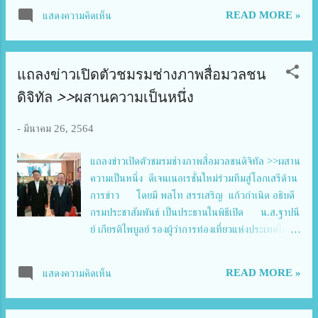
นายชัยยศ ศิริสวัสดิ์ ประธานชมรมช่างภาพการเมือง นาย
READ MORE »
แสดงความคิดเห็น
ธนเดช อิงคภัทรางกูร ประธานชมรมช่างภาพสื่อมวลชน
อาวุโส นายสมบูรณ์ เกตุผึ้ง กรรมการบริหาร นายกรวิ
วัฒน์ โพธิ์พรพัฒน์ กรรมการฝ้ายสวัสดิการและหาราย
แถลงข่าวเปิดตัวชมรมช่างภาพสื่อมวลชน
ได้สมาคมช่างภาพฯ โดยที่ทุกปีสมาคมฯ ได้จัดมอบทุน
การศึกษาให้แก่บุตร-ธิดานักข่าวช่างภาพสื่อมวลชน และ
ดิจิทัล >>ผสานความเป็นหนึ่ง
คุณอลงกรณ์ พลบุตร มอบทุนสนับสนุนให้แก่สมาคม
เป็นประจำทุกปีมายาวนาน ในโอกาสที่ คุณอลงกรณ์
-
มีนาคม 26, 2564
เดินทางมาบรรยายพิเศษในหัวข้อ "ยุทธศาสตร์เกษตร
ไทยในยุค 4.0" ให้กับผู้เข้าอบรมโครงการหลักสูตร
แถลงข่าวเปิดตัวชมรมช่างภาพสื่อมวลชนดิจิทัล >>ผสาน
พัฒนานักบริหารระดับสูง SMART-CEO Digital รุ่นที่
ความเป็นหนึ่ง ดีเจนเนอเรชั่นใหม่ร่วมทีมสู่โลกเสรีด้าน
5 ณ ร.ร. อินเตอร์คอนติเนนตัล กรุงเทพฯ เมื่อวันที่ 28
การข่าว โดยมี พลโท สรรเสริญ แก้วกำเนิด อธิบดี
มี.ค. 64
กรมประชาสัมพันธ์ เป็นประธานในพิธีเปิด น.ส.ฐาปนี
ย์ เกียรติไพบูลย์ รองผู้ว่าการท่องเที่ยวแห่งประเทศไทย
ด้านสินค้าและธุรกิจท่องเที่ยว และสื่อมวลชน เมื่อ​ 26​​​
มี.ค.​2564 ณ ห้อง Diamond Grand Ballroom ชั้น
READ MORE »
แสดงความคิดเห็น
4 โรงแรมแกรนด์ ริชมอนด์ สไตลิช คอนเวนชั่น
จ.นนทบุรี