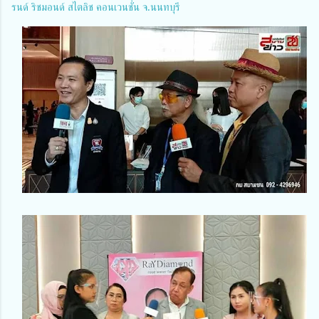
รนด์ ริชมอนด์ สไตลิช คอนเวนชั่น จ.นนทบุรี