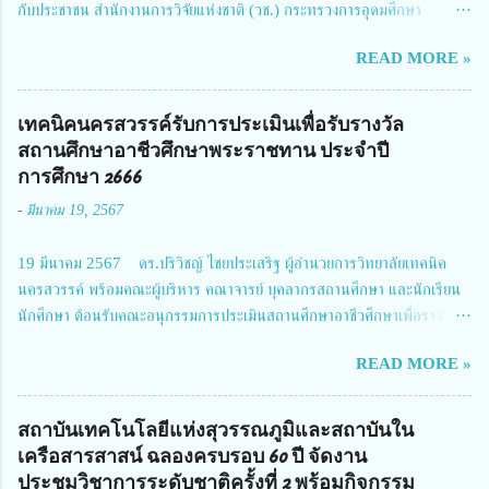
กับประชาชน สำนักงานการวิจัยแห่งชาติ (วช.) กระทรวงการอุดมศึกษา
วิทยาศาสตร์ วิจัยและนวัตกรรม ได้ให้ความสำคัญกับเรื่องดังกล่าว จึงร่วมกับ
READ MORE »
สมาคมวิศวกรรมชีวการแพทย์ไทย จัดการประชุมเผยแพร่ผลการดำเนินงาน
โครงการการวิจัยเชิงปฏิบัติการโดยบูรณาการทุกภาคส่วน เพื่อลดอุบัติเหตุและ
การเสียชีวิตให้สอดคล้องกับเป้าหมายแผนแม่บทฉบับที่ 5 ในวันที่ 22 มีนาคม
เทคนิคนครสวรรค์รับการประเมินเพื่อรับรางวัล
2567 โดยมี ดร.วิภารัตน์ ดีอ่อง ผู้อำนวยการสำนักงานการวิจัยแห่งชาติ เป็น
สถานศึกษาอาชีวศึกษาพระราชทาน ประจำปี
ประธานในพิธีเปิดพร้อมให้นโยบายการผลักดันงานวิจัยเพื่อความปลอดภัยทาง
การศึกษา 2666
ถนน และนายแพทย์ชาญวิทย์ ทระเทพ หัวหน้าโครงการวิจัยฯ กล่าวรายงาน ซึ่ง
-
มีนาคม 19, 2567
การประชุมในครั้งนี้ นางสาวสตตกมล เกียรติพานิช ผู้อำนวยการกองบริหารทุน
วิจัยและนวัตกรรม 2 ได้รับมอบหมายให้เข้าร่วมการประชุม ณ Grand
19 มีนาคม 2567 ดร.ปริวิชญ์ ไชยประเสริฐ ผู้อำนวยการวิทยาลัยเทคนิค
Richmond Stylish Convention Hotel จังหวัดนนทบุรี ดร.วิภารัตน์ ดีอ่อง
นครสวรรค์ พร้อมคณะผู้บริหาร คณาจารย์ บุคลากรสถานศึกษา และนักเรียน
ผู้อำนวยการสำนักงานการวิจัยแห่งชาติ กล่าวว่า วช. ในฐานะหน่วยงานบริหาร
นักศึกษา ต้อนรับคณะอนุกรรมการประเมินสถานศึกษาอาชีวศึกษาเพื่อรางวัล
จัดการทุนวิจัยและนวัตกรรมได้เล็งเห็นถึงความสำคัญของกา...
สถานศึกษาพระราชทาน เขตภาคเหนือ 2 ประจำปี การศึกษา 2566 นำโดย
READ MORE »
นายจักรภพ เนวะมาตย์ ผู้อำนวยการวิทยาลัยเทคนิคตาก ประธานคณะอนุกร
รมการฯ 1.นายวณิชา คณะใน ผู้ทรงคุณวุฒิ 2.นายภัทธาวุธ โพธา ผู้อำนวย
การวิทยาลัยสารพัดช่างกำแพงเพชร 3.นางสาวหัตถาภรณ์ เสาร์เรือน ผู้อำนวย
สถาบันเทคโนโลยีแห่งสุวรรณภูมิและสถาบันใน
การวิทยาลัยการอาชีพบ้านตาก 4.นางเพ็ญศรี ขุนทอง ผู้อำนวยการวิทยาลัย
เครือสารสาสน์ ฉลองครบรอบ 60 ปี จัดงาน
การอาชีพรัตนประสิทธิ์วิทย์ 5.นายธเนศ คงวังทอง ผู้อำนวยการวิทยาลัย
ประชุมวิชาการระดับชาติครั้งที่ 2 พร้อมกิจกรรม