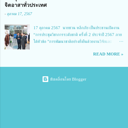
เกษตรและเทคโนโลยีพิจิตร 6.นายชัยณรงค์ คชมาตย์ ผู้อำนวยการวิทยาลัย
จิตอาสาทั่วประเทศ
เทคนิคพิจิตร 7.นายสดายุทธ ภูคลัง รองผู้อำนวยการวิทยาลัยเทคนิคตาก และ
-
ตุลาคม 17, 2567
8.นายณัฐกฤต ภูทวี รองผู้อำนวยการวิทยาลัยเทคนิคตาก นายจักรภพ กล่าว
ว่า วิทยาลัยเทคนิคนครสวรรค์เป็นสถานศึกษาขนาดใหญ่พิเศษ มีความเป็นมาที่
17 ตุลาคม 2567 นายชวน หลีกภัย เป็นประธานเปิดงาน
ยาวนาน มีบุคลากร นักเรียน นักศึกษาจำนวนมาก ต้องการควา...
“การประชุมวิชาการระดับชาติ ครั้งที่ 2 ประจำปี 2567 ภาย
ใต้หัวข้อ "การพัฒนาชาติอย่างยั่งยืนด้วยงานวิจัยและ
นวัตกรรม (The 2nd Suvamabhumi Institute of
READ MORE »
Technology National Conference 2024: 'Towards
Thailand Sustainability Research')" พร้อมทั้งกล่าว
ปาฐกถาพิเศษ เรื่อง "มองอนาคตประเทศไทยในการพัฒนา
ชาติอยางยั่งยืนด้วยงานวิจัยและนวัตกรรม" และ นางสาวศิริ
ขับเคลื่อนโดย Blogger
นทร์พร เดียวตระกูล ผู้เชี่ยวชาญด้านระบบวิจัย ผู้อำนวย
การกองบริหารทรัพยากรการวิจัยและนวัตกรรม ผู้แทนผู้
อำนวยการสำนักงานการวิจัยแห่งชาติ ปาฐกถา เรื่อง "การ
พัฒนาชาติอย่างยั่งยืนด้วยงานวิจัยและนวัตกรรม (Towards
Thailand Sustainability Research 2024)" โดยมี
ดร.สุทธิพงศ์ ยงค์กมล นายกสภาสถาบันเทคโนโลยีแห่ง
สุวรรณภูมิ ดร.อนุสรณ์ นามประดิษฐ์ อธิการบดี พร้อมด้วย