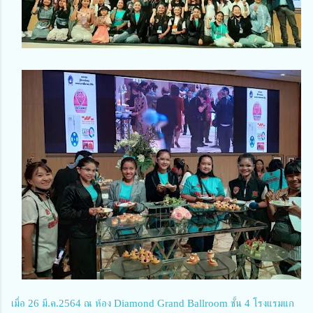
เมื่อ​ 26​​​ มี.ค.​2564 ณ ห้อง Diamond Grand Ballroom ชั้น 4 โรงแรมแก