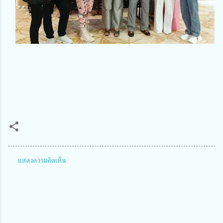
แสดงความคิดเห็น
ค
ว
า
ม