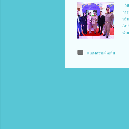
วัน
การ
บริห
(อป
นำน
ยิ่
รัฐ
แสดงความคิดเห็น
ปกค
บริ
บรา
ชั้
กรุ
อปท.