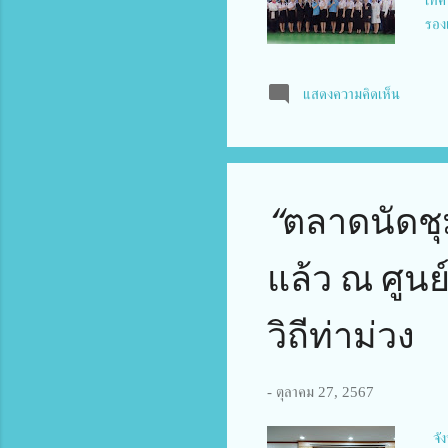
รอง
ปีง
เน้
แสดงความคิดเห็น
สาม
ระบ
ควา
เรี
ควา
“ตลาดนัดชุม
กับค
แล้ว ณ ศูนย
วิถีท่าม่วง
-
ตุลาคม 27, 2567
จัง