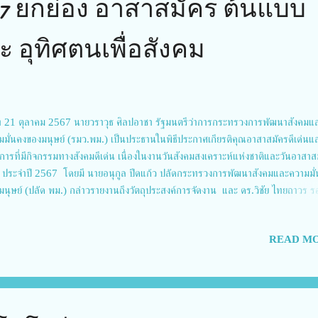
7 ยกย่อง อาสาสมัคร ต้นแบบ
 อุทิศตนเพื่อสังคม
ที่ 21 ตุลาคม 2567 นายวราวุธ ศิลปอาชา รัฐมนตรีว่าการกระทรวงการพัฒนาสังคมแ
มมั่นคงของมนุษย์ (รมว.พม.) เป็นประธานในพิธีประกาศเกียรติคุณอาสาสมัครดีเด่นแ
์การที่มีกิจกรรมทางสังคมดีเด่น เนื่องในงานวันสังคมสงเคราะห์แห่งชาติและวันอาสาส
 ประจำปี 2567 โดยมี นายอนุกูล ปีดแก้ว ปลัดกระทรวงการพัฒนาสังคมและความมั
มนุษย์ (ปลัด พม.) กล่าวรายงานถึงวัตถุประสงค์การจัดงาน และ ดร.วิชัย ไทยถาวร ร
ธานสภาสังคมสงเคราะห์แห่งประเทศไทย ในพระบรมราชูปถัมภ์ คนที่ 1 กล่าวรายงาน
ลือกอาสาสมัครดีเด่นและองค์การที่มีกิจกรรมทางสังคมดีเด่น และมีนายพีระพันธุ์ สาลีร
READ MO
าค รองนายกรัฐมนตรี และรัฐมนตรีว่าการกระทรวงพลังงาน ปาฐกถาพิเศษผ่านการบัน
โอ ซึ่งมีคณะผู้บริหารกระทรวง พม. ผู้เข้ารับโล่ประกาศเกียรติคุณ คณะอนุกรรมการคัด
าสมัครดีเด่นและองค์การที่มีกิจกรรมทางสังคมดีเด่น ผู้แทนส่วนราชการ องค์การสวัส
คม องค์กรเอกชน ผู้แทนองค์กรที่มีการปฏิบัติงานกับอาสาสมัคร เจ้าหน้าที่สำนักงานพ
คมและความมั่นคงของมนุษย์จังหวัด เข้าร่วมงาน ณ...