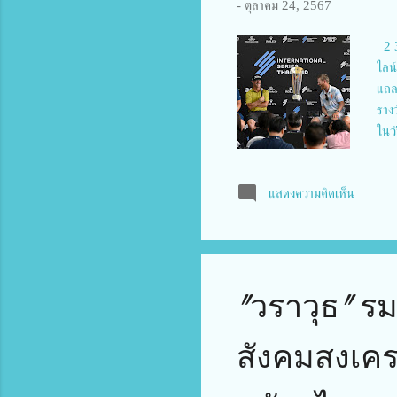
-
ตุลาคม 24, 2567
2 3
ไลน์
แถลง
ราง
ในว
Tour
ราง
แสดงความคิดเห็น
เมาน
ผ่า
จังห
6 ..
"วราวุธ" ร
สังคมสงเคร