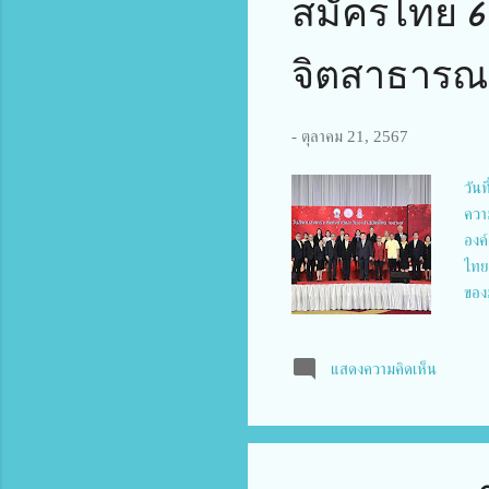
สมัครไทย 6
จิตสาธารณะ
-
ตุลาคม 21, 2567
วัน
ควา
องค
ไทย
ของ
ประ
คัดเ
แสดงความคิดเห็น
วิภ
วิดี
อาส
สัง
สัง