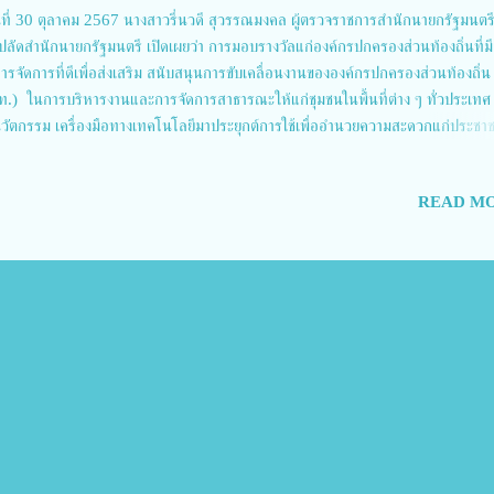
ที่ 30 ตุลาคม 2567 นางสาวรี่นวดี สุวรรณมงคล ผู้ตรวจราชการสำนักนายกรัฐมนตรี
ปลัดสำนักนายกรัฐมนตรี เปิดเผยว่า การมอบรางวัลแก่องค์กรปกครองส่วนท้องถิ่นที่ม
ารจัดการที่ดีเพื่อส่งเสริม สนับสนุนการขับเคลื่อนงานขององค์กรปกครองส่วนท้องถิ่น
ท.) ในการบริหารงานและการจัดการสาธารณะให้แก่ชุมชนในพื้นที่ต่าง ๆ ทั่วประเทศ
วัตกรรม เครื่องมือทางเทคโนโลยีมาประยุกต์การใช้เพื่ออำนวยความสะดวกแก่ประช
งขึ้น โดยคณะกรรมการการกระจายอำนาจให้แก่องค์กรปกครองส่วนท้องถิ่น ซึ่งมีรองนา
มนตรี (นายสุริยะ จึงรุ่งเรืองกิจ) เป็นประธานกรรมการการกระจายอำนาจให้แก่องค์กร
READ MO
รองส่วนท้องถิ่น ได้ประกาศผลการคัดเลือกองค์กรปกครองส่วนท้องถิ่น ที่ได้รับรางวั
หารจัดการที่ดี ประจำปีงบประมาณ พ.ศ. 2567 รวม 305 รางวัล และกำหนดการจัดพิธ
งวัลฯ ในวันพุธที่ 30 ตุลาคม 2567 เวลา 13.30 น. ณ ห้องประชุมวายุภักษ์ แกรนด์
น 4โรงแรมเซ็นทารา ไลฟ์ ศูนย์ราชการและคอนเวนชันเซ็นเตอร์ แจ้งวัฒนะ เขตหลักสี่
งเทพฯ โดยมีนายกรัฐมนตรี (นางสาวแพทองธาร ชินวัตร) เป็นประธานในพิธีมอบรางวั
 ที่ได...