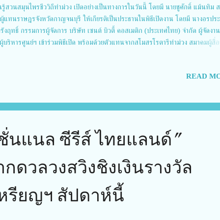
นรู้สวนสมุนไพรชีววิถีท่าม่วง เปิดอย่างเป็นทางการในวันนี้ โดยมี นายชูศักดิ์ แม้นทิม 
ผู้แทนราษฎรจังหวัดกาญจนบุรี ให้เกียรติเป็นประธานในพิธีเปิดงาน โดยมี นางอรปร
ังฤทธิ์ กรรมการผู้จัดการ บริษัท เซนต์ บิวตี้ คอสเมติก (ประเทศไทย) จำกัด ผู้จัดงานคร
ู้บริหารศูนย์ฯ เข้าร่วมพิธีเปิด พร้อมด้วยตัวแทนจากสโมสรโรตารีท่าม่วง สมาคมผู้สื่อ
ิมเอสเอ็มอีไทย และผู้ประกอบการ SME ร้านค้าชุมชน กลุ่ม OTOP และเกษตรกรในพื้น
อย่างคึกคัก งาน “ตลาดนัดชุมชนรักษ์โลก” ครั้งนี้จัดขึ้นระหว่างวันที่ 26-27 ตุลาคม
READ MO
เป็นมหกรรมสินค้าชุมชนที่รวบรวมผลิตภัณฑ์ท้องถิ่นและกิจกรรมหลากหลายให้ผู้ร่วม
ดเพลินกับการช้อป ชิม ชิล โดยมีสินค้าท้องถิ่น เช่น ขนมทองโย๊ะ จากอำเภอสังขละบุรี
จุ๋มพม่าโมดิฟาย ซึ่งเป็นของดีที่เป็นเอกลักษณ์จากฝั่งตะวันตกของประเทศไทย นอกจากนี้
ค้าสมุนไพรชีววิถี ผลิตภัณฑ์จากธรรมชาติ ที่นำมาจำหน่ายในราคาพิเศษ รวมถึงสินค้า
ากมาย ทั้งอาหาร ของใช้ และ...
ชั่นแนล ซีรีส์ ไทยแลนด์”
ากดวลวงสวิงชิงเงินรางวัล
หรียญฯ สัปดาห์นี้