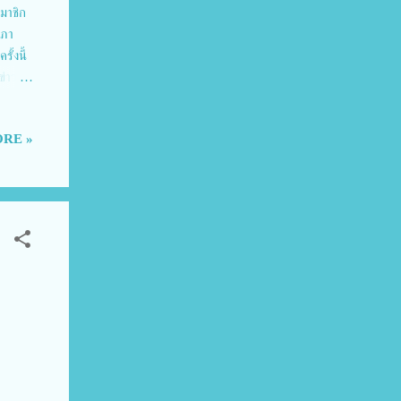
สมาชิก
ะภา
ั้งนี้
ข่าวส่ง
ที่เข้า
 2567
RE »
งานได้
 และ
ยังมี
ชุมชน