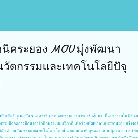
คนิคระยอง MOU มุ่งพัฒนา
วัตกรรมและเทคโนโลยีปัจุ
ต
วิทวัต ปัญจมะวัต รองเลขาธิการคณะกรรมการการอาชีวศึกษา เป็นประธานในพิธีลง
มร่วมมือจัดการศึกษาอาชีวศึกษาระบบทวิภาคี เพื่อร่วมพัฒนาคนสมรรถนะสูง สร้างอาช
สมัย ด้วยนวัตกรรมและเทคโนโลยี โดยมี นายกิตติพงค์ อุตตมะเวทิน ผู้อำนวยการวิทย
นิคระยอง กล่าวรายงาน ณ โดมอเนกประสงค์ วิทยาลัยเทคนิคระยอง นายวิทวัต ปัญจ