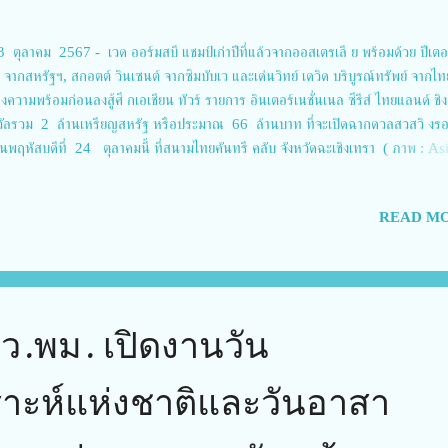
 ตุลาคม 2567 - เวด ออร์มสบี แชมป์เก่าปีที่แล้วจากออสเตรเลี ย พร้อมด้วย ปีเตอร
 จากสหรัฐฯ, สกอตต์ วินเซนต์ จากซิมบับเว และเด่นวิทย์ เดวิด บริบูรณ์ทรัพย์ จากไท
ความพร้อมก่อนลงสู้ศึ กเอเชียน ทัวร์ รายการ อินเตอร์เนชั่นเนล ซีรีส์ ไทยแลนด์ ชิง
วัลรวม 2 ล้านเหรียญสหรัฐ หรือประมาณ 66 ล้านบาท ที่จะเปิดฉากดวลสวสวิ งร
ันพฤหัสบดีที่ 24 ตุลาคมนี้ ที่สนามไทยคันทรี คลับ จังหวัดฉะเชิงเทรา ( ภาพ : As
) เอเชียนทัวร์จัดศึกอินเตอร์เนชั่ นแนล ซีรีส์ สองรายการติดต่อกันที่ประเทศไทย ชิง
วัลรวมรายการละ 2 ล้านเหรียญสหรัฐ หรือประมาณ 66 ล้านบาท เริ่มจากรายการ
READ MO
์เทน แชมเปี้ยนชิพ ที่อำเภอหัวหิน จังหวัดประจวบคีรีขันธ์ ระหว่างวันที่ 17-20 ตุลา
นมา ต่อด้วยรายการ อินเตอร์เนชั่นแนล ซีรีส์ ไทยแลนด์ แข่งขัน ณ สนามไทยคันทรีคล
วัดฉะเชิงเทรา ระหว่างวันที่ 24-27 ตุลาคมนี้ ซึ่งทั้งสองทัวร์นาเมนท์เป็ นรายการ
.
มว.พม. เปิดงานวัน
าะห์แห่งชาติและวันอาสา