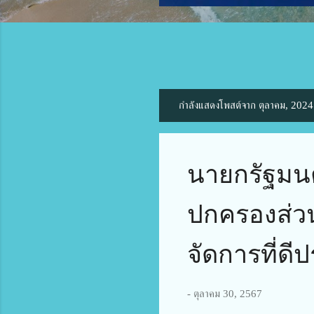
กำลังแสดงโพสต์จาก ตุลาคม, 2024
บ
ท
ค
ว
นายกรัฐมนต
า
ม
ปกครองส่วนท
จัดการที่ด
-
ตุลาคม 30, 2567