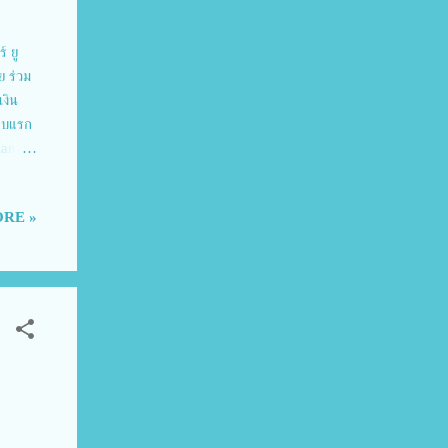
์ ยู
ย ร่วม
เงิน
อบแรก
ian
เงิน
 แบล็ค
RE »
คมที่
ับ
 5 และ