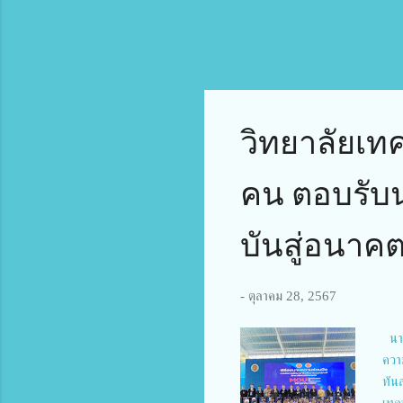
วิทยาลัยเท
คน ตอบรับน
บันสู่อนาค
-
ตุลาคม 28, 2567
นาย
ควา
ทัน
เทค