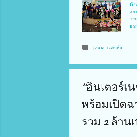
เรีย
สภา
พรมร
และผ
เสร
ร่วม
แสดงความคิดเห็น
นับ
เพลิ
จิ้ม
สิน
อีกม
“อินเตอร์เน
พร้อมเปิดฉ
รวม 2 ล้านเ