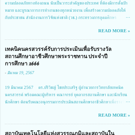
ความปลอดภัยทางท้องถนน นับเป็นวาระสำคัญของประเทศ ที่ต้องมีการตั้งเป้า
หมาย และบูรณาการการทำงานของทุกหน่วยงาน เพื่อสร้างความปลอดภัยให้
กับประชาชน สำนักงานการวิจัยแห่งชาติ (วช.) กระทรวงการอุดมศึกษา
วิทยาศาสตร์ วิจัยและนวัตกรรม ได้ให้ความสำคัญกับเรื่องดังกล่าว จึงร่วมกับ
READ MORE »
สมาคมวิศวกรรมชีวการแพทย์ไทย จัดการประชุมเผยแพร่ผลการดำเนินงาน
โครงการการวิจัยเชิงปฏิบัติการโดยบูรณาการทุกภาคส่วน เพื่อลดอุบัติเหตุและ
การเสียชีวิตให้สอดคล้องกับเป้าหมายแผนแม่บทฉบับที่ 5 ในวันที่ 22 มีนาคม
เทคนิคนครสวรรค์รับการประเมินเพื่อรับรางวัล
2567 โดยมี ดร.วิภารัตน์ ดีอ่อง ผู้อำนวยการสำนักงานการวิจัยแห่งชาติ เป็น
สถานศึกษาอาชีวศึกษาพระราชทาน ประจำปี
ประธานในพิธีเปิดพร้อมให้นโยบายการผลักดันงานวิจัยเพื่อความปลอดภัยทาง
การศึกษา 2666
ถนน และนายแพทย์ชาญวิทย์ ทระเทพ หัวหน้าโครงการวิจัยฯ กล่าวรายงาน ซึ่ง
-
มีนาคม 19, 2567
การประชุมในครั้งนี้ นางสาวสตตกมล เกียรติพานิช ผู้อำนวยการกองบริหารทุน
วิจัยและนวัตกรรม 2 ได้รับมอบหมายให้เข้าร่วมการประชุม ณ Grand
19 มีนาคม 2567 ดร.ปริวิชญ์ ไชยประเสริฐ ผู้อำนวยการวิทยาลัยเทคนิค
Richmond Stylish Convention Hotel จังหวัดนนทบุรี ดร.วิภารัตน์ ดีอ่อง
นครสวรรค์ พร้อมคณะผู้บริหาร คณาจารย์ บุคลากรสถานศึกษา และนักเรียน
ผู้อำนวยการสำนักงานการวิจัยแห่งชาติ กล่าวว่า วช. ในฐานะหน่วยงานบริหาร
นักศึกษา ต้อนรับคณะอนุกรรมการประเมินสถานศึกษาอาชีวศึกษาเพื่อรางวัล
จัดการทุนวิจัยและนวัตกรรมได้เล็งเห็นถึงความสำคัญของกา...
สถานศึกษาพระราชทาน เขตภาคเหนือ 2 ประจำปี การศึกษา 2566 นำโดย
READ MORE »
นายจักรภพ เนวะมาตย์ ผู้อำนวยการวิทยาลัยเทคนิคตาก ประธานคณะอนุกร
รมการฯ 1.นายวณิชา คณะใน ผู้ทรงคุณวุฒิ 2.นายภัทธาวุธ โพธา ผู้อำนวย
การวิทยาลัยสารพัดช่างกำแพงเพชร 3.นางสาวหัตถาภรณ์ เสาร์เรือน ผู้อำนวย
สถาบันเทคโนโลยีแห่งสุวรรณภูมิและสถาบันใน