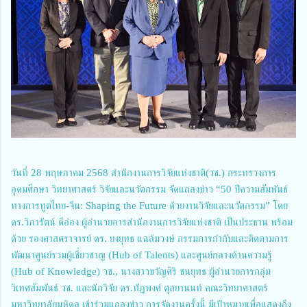
วันที่ 28 พฤษภาคม 2568 สำนักงานการวิจัยแห่งชาติ(วช.) กระทรวงการ
อุดมศึกษา วิทยาศาสตร์ วิจัยและนวัตกรรม จัดแถลงข่าว “50 ปีความสัมพันธ์
ทางการทูตไทย-จีน: Shaping the Future ด้วยงานวิจัยและนวัตกรรม” โดย
ดร.วิภารัตน์ ดีอ่อง ผู้อำนวยการสำนักงานการวิจัยแห่งชาติ เป็นประธาน พร้อม
ด้วย รองศาสตราจารย์ ดร. ยงยุทธ แฉล้มวงษ์ กรรมการกํากับและติดตามการ
พัฒนาศูนย์รวมผู้เชี่ยวชาญ (Hub of Talents) และศูนย์กลางด้านความรู้
(Hub of Knowledge) วช., นางสาวขวัญศิริ ชนยุทธ ผู้อำนวยการกลุ่ม
วิเทศสัมพันธ์ วช. และนักวิจัย ดร.ทัฏพงศ์ ตุลยานนท์ คณะวิทยาศาสตร์
มหาวิทยาลัยมหิดล เข้าร่วมแถลงข่าว การจัดงานครั้งนี้ มีเป้าหมายเพื่อแสดงถึง