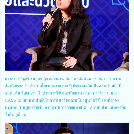
นางสาวขวัญศิริ ชนยุทธ ผู้อำนวยการกลุ่มวิเทศสัมพันธ์ วช. กล่าวว่า ความ
สัมพันธ์ระหว่างประเทศไทยและสาธารณรัฐประชาชนจีนเป็นความร่วมมือที่
แน่นแฟ้น โดยเฉพาะในด้านการวิจัยและพัฒนาทางวิชาการ ซึ่ง วช. และ
CASS ได้มีบทบาทสำคัญในการส่งเสริมและสนับสนุนนักวิจัยของทั้งสอง
ประเทศ ผ่านศูนย์วิจัยจีน สำนักงานการวิจัยแห่งชาติ - สถาบันสังคมศาสตร์จีน
ซึ่งตั้งอยู่ที่ วช.