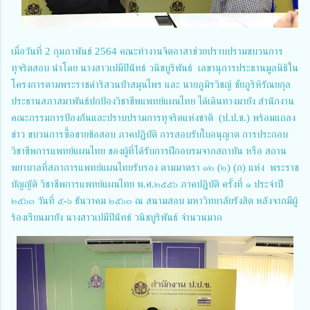
เมื่อวันที่ 2 กุมภาพันธ์ 2564 คณะทำงานจิตอาสาช่วยปราบปรามขบวนการ
ทุจริตสอบ นำโดย นางสาวเปมีปินัทธ์ วนิชบูริพันธ์ เลขานุการประธานมูลนิธิใน
โครงการตามพระราชดำริสวนป่าสมุนไพร และ นายภูมิรวิชญ์ ชัยภูริหิรัณยกุล
ประธานสภาสมาพันธ์ปกป้องวิชาชีพแพทย์แผนไทย ได้เดินทางมายัง สำนักงาน
คณะกรรมการป้องกันและปราบปรามการทุจริตแห่งชาติ (ป.ป.ช.) พร้อมแถลง
ข่าว ขบวนการซื้อขายข้อสอบ ภาคปฏิบัติ การสอบรับใบอนุญาต การประกอบ
วิชาชีพการแพทย์แผนไทย ของผู้ที่ได้รับการฝึกอบรมจากสถาบัน หรือ สถาน
พยาบาลที่สภาการแพทย์แผนไทยรับรอง ตามมาตรา ๑๒ (๒) (ก) แห่ง พระราช
บัญญัติ วิชาชีพการแพทย์แผนไทย พ.ศ.๒๕๕๖ ภาคปฏิบัติ ครั้งที่ ๑ ประจำปี
๒๕๖๓ วันที่ ๕-๖ ธันวาคม ๒๕๖๓ ณ สนามสอบ มหาวิทยาลัยรังสิต หลังจากมีผู้
ร้องเรียนมายัง นางสาวเปมีปินัทธ์ วนิชบูริพันธ์ จำนวนมาก