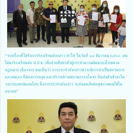
“จากเรื่องที่ได้รับการร้องเรียนดังกล่าว ทำให้ ในวันที่ ๑๔ ธันวาคม ๒๕๖๓ ตน
ได้มาร้องเรียนต่อ ป.ป.ช. เพื่อช่วยสืบหาตัวผู้กระทำความผิดมาลงโทษตาม
กฎหมาย เนื่องจาก ตนเห็นว่า การกระทำดังกล่าวน่าจะมีการทำเป็นขบวนการ
และตนเอง ก็ต้องการหยุด และปราบปรามขบวนการอโคจร ที่แฝงตัวเข้ามาใน
วงการแพทย์แผนไทย ซึ่งการกระทำดังกล่าว จะส่งผลเสียต่อสุขภาพคนไข้ใน
อนาคต”