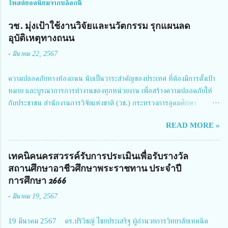
โพสต์ยอดนิยมจากบล็อกนี้
วช. มุ่งเป้าใช้งานวิจัยและนวัตกรรม รุกแผนลด
อุบัติเหตุทางถนน
-
มีนาคม 22, 2567
ความปลอดภัยทางท้องถนน นับเป็นวาระสำคัญของประเทศ ที่ต้องมีการตั้งเป้า
หมาย และบูรณาการการทำงานของทุกหน่วยงาน เพื่อสร้างความปลอดภัยให้
กับประชาชน สำนักงานการวิจัยแห่งชาติ (วช.) กระทรวงการอุดมศึกษา
วิทยาศาสตร์ วิจัยและนวัตกรรม ได้ให้ความสำคัญกับเรื่องดังกล่าว จึงร่วมกับ
READ MORE »
สมาคมวิศวกรรมชีวการแพทย์ไทย จัดการประชุมเผยแพร่ผลการดำเนินงาน
โครงการการวิจัยเชิงปฏิบัติการโดยบูรณาการทุกภาคส่วน เพื่อลดอุบัติเหตุและ
การเสียชีวิตให้สอดคล้องกับเป้าหมายแผนแม่บทฉบับที่ 5 ในวันที่ 22 มีนาคม
เทคนิคนครสวรรค์รับการประเมินเพื่อรับรางวัล
2567 โดยมี ดร.วิภารัตน์ ดีอ่อง ผู้อำนวยการสำนักงานการวิจัยแห่งชาติ เป็น
สถานศึกษาอาชีวศึกษาพระราชทาน ประจำปี
ประธานในพิธีเปิดพร้อมให้นโยบายการผลักดันงานวิจัยเพื่อความปลอดภัยทาง
การศึกษา 2666
ถนน และนายแพทย์ชาญวิทย์ ทระเทพ หัวหน้าโครงการวิจัยฯ กล่าวรายงาน ซึ่ง
-
มีนาคม 19, 2567
การประชุมในครั้งนี้ นางสาวสตตกมล เกียรติพานิช ผู้อำนวยการกองบริหารทุน
วิจัยและนวัตกรรม 2 ได้รับมอบหมายให้เข้าร่วมการประชุม ณ Grand
19 มีนาคม 2567 ดร.ปริวิชญ์ ไชยประเสริฐ ผู้อำนวยการวิทยาลัยเทคนิค
Richmond Stylish Convention Hotel จังหวัดนนทบุรี ดร.วิภารัตน์ ดีอ่อง