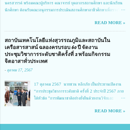
นครสวรรค์ พร้อมคณะผู้บริหาร คณาจารย์ บุคลากรสถานศึกษา และนักเรียน
ผู้อำนวยการสำนักงานการวิจัยแห่งชาติ กล่าวว่า วช. ในฐานะหน่วยงานบริหาร
นักศึกษา ต้อนรับคณะอนุกรรมการประเมินสถานศึกษาอาชีวศึกษาเพื่อรางวัล
จัดการทุนวิจัยและนวัตกรรมได้เล็งเห็นถึงความสำคัญของกา...
สถานศึกษาพระราชทาน เขตภาคเหนือ 2 ประจำปี การศึกษา 2566 นำโดย
READ MORE »
นายจักรภพ เนวะมาตย์ ผู้อำนวยการวิทยาลัยเทคนิคตาก ประธานคณะอนุกร
รมการฯ 1.นายวณิชา คณะใน ผู้ทรงคุณวุฒิ 2.นายภัทธาวุธ โพธา ผู้อำนวย
การวิทยาลัยสารพัดช่างกำแพงเพชร 3.นางสาวหัตถาภรณ์ เสาร์เรือน ผู้อำนวย
สถาบันเทคโนโลยีแห่งสุวรรณภูมิและสถาบันใน
การวิทยาลัยการอาชีพบ้านตาก 4.นางเพ็ญศรี ขุนทอง ผู้อำนวยการวิทยาลัย
เครือสารสาสน์ ฉลองครบรอบ 60 ปี จัดงาน
การอาชีพรัตนประสิทธิ์วิทย์ 5.นายธเนศ คงวังทอง ผู้อำนวยการวิทยาลัย
ประชุมวิชาการระดับชาติครั้งที่ 2 พร้อมกิจกรรม
เกษตรและเทคโนโลยีพิจิตร 6.นายชัยณรงค์ คชมาตย์ ผู้อำนวยการวิทยาลัย
จิตอาสาทั่วประเทศ
เทคนิคพิจิตร 7.นายสดายุทธ ภูคลัง รองผู้อำนวยการวิทยาลัยเทคนิคตาก และ
-
ตุลาคม 17, 2567
8.นายณัฐกฤต ภูทวี รองผู้อำนวยการวิทยาลัยเทคนิคตาก นายจักรภพ กล่าว
ว่า วิทยาลัยเทคนิคนครสวรรค์เป็นสถานศึกษาขนาดใหญ่พิเศษ มีความเป็นมาที่
17 ตุลาคม 2567 นายชวน หลีกภัย เป็นประธานเปิดงาน
ยาวนาน มีบุคลากร นักเรียน นักศึกษาจำนวนมาก ต้องการควา...
“การประชุมวิชาการระดับชาติ ครั้งที่ 2 ประจำปี 2567 ภาย
ใต้หัวข้อ "การพัฒนาชาติอย่างยั่งยืนด้วยงานวิจัยและ
นวัตกรรม (The 2nd Suvamabhumi Institute of
READ MORE »
Technology National Conference 2024: 'Towards
Thailand Sustainability Research')" พร้อมทั้งกล่าว
ปาฐกถาพิเศษ เรื่อง "มองอนาคตประเทศไทยในการพัฒนา