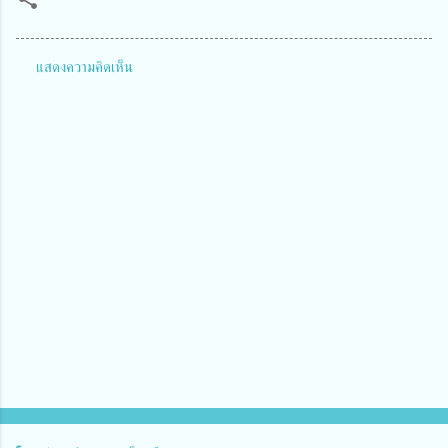
แสดงความคิดเห็น
ค
ว
า
ม
คิ
ด
เ
ห็
น