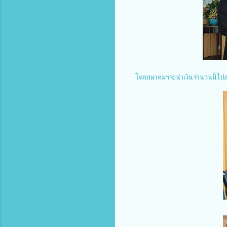
โดยสมาคมฯจะนำเงินจำนวนนี้ไปส