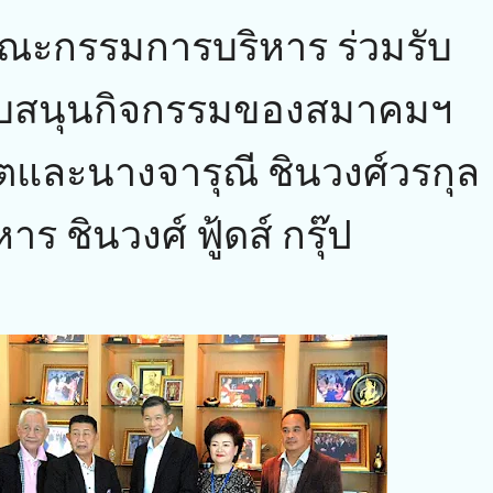
ณะกรรมการบริหาร ร่วมรับ
ับสนุนกิจกรรมของสมาคมฯ
ตและนางจารุณี ชินวงศ์วรกุล
ร ชินวงศ์ ฟู้ดส์ กรุ๊ป