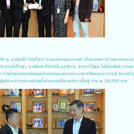
1.00 น. นายสุรชัย วิเศษโสภา นายกสมาคมช่างภาพข่าวสื่อมวลชนฯ พร้อมด้วยคณะก
ประธานที่ปรึกษา, นายชัยยศ ศิริสวัสดิ์ เลขาธิการ, นายกรวิวัฒน์ โพธิ์พรพัฒน์ กรรมก
ึกษา ร่วมรับมอบเงินสนับสนุนกิจกรรมของสมาคมฯจากนายวิชิตและนางจารุณี ชินวงศ์วร
ุ๊ป ผู้ผลิต และจำหน่ายพร้อมทั้งส่งออกผลไม้อบแห้งรายใหญ่ จำนวน 100,000 บาท