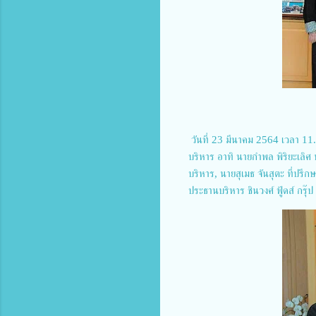
วันที่ 23 มีนาคม 2564 เวลา 1
บริหาร อาทิ นายกำพล พิริยะเลิศ 
บริหาร, นายสุเมธ จันสุตะ ที่ปร
ประธานบริหาร ชินวงศ์ ฟู้ดส์ กร