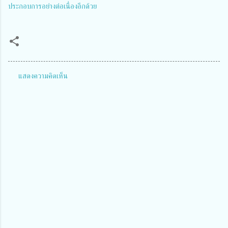
ประกอบการอย่างต่อเนื่องอีกด้วย
แสดงความคิดเห็น
ค
ว
า
ม
คิ
ด
เ
ห็
น