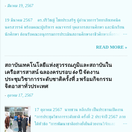
ถนน และนายแพทย์ชาญวิทย์ ทระเทพ หัวหน้าโครงการวิจัยฯ กล่าวรายงาน ซึ่ง
-
มีนาคม 19, 2567
การประชุมในครั้งนี้ นางสาวสตตกมล เกียรติพานิช ผู้อำนวยการกองบริหารทุน
วิจัยและนวัตกรรม 2 ได้รับมอบหมายให้เข้าร่วมการประชุม ณ Grand
19 มีนาคม 2567 ดร.ปริวิชญ์ ไชยประเสริฐ ผู้อำนวยการวิทยาลัยเทคนิค
Richmond Stylish Convention Hotel จังหวัดนนทบุรี ดร.วิภารัตน์ ดีอ่อง
นครสวรรค์ พร้อมคณะผู้บริหาร คณาจารย์ บุคลากรสถานศึกษา และนักเรียน
ผู้อำนวยการสำนักงานการวิจัยแห่งชาติ กล่าวว่า วช. ในฐานะหน่วยงานบริหาร
นักศึกษา ต้อนรับคณะอนุกรรมการประเมินสถานศึกษาอาชีวศึกษาเพื่อรางวัล
จัดการทุนวิจัยและนวัตกรรมได้เล็งเห็นถึงความสำคัญของกา...
สถานศึกษาพระราชทาน เขตภาคเหนือ 2 ประจำปี การศึกษา 2566 นำโดย
READ MORE »
นายจักรภพ เนวะมาตย์ ผู้อำนวยการวิทยาลัยเทคนิคตาก ประธานคณะอนุกร
รมการฯ 1.นายวณิชา คณะใน ผู้ทรงคุณวุฒิ 2.นายภัทธาวุธ โพธา ผู้อำนวย
การวิทยาลัยสารพัดช่างกำแพงเพชร 3.นางสาวหัตถาภรณ์ เสาร์เรือน ผู้อำนวย
สถาบันเทคโนโลยีแห่งสุวรรณภูมิและสถาบันใน
การวิทยาลัยการอาชีพบ้านตาก 4.นางเพ็ญศรี ขุนทอง ผู้อำนวยการวิทยาลัย
เครือสารสาสน์ ฉลองครบรอบ 60 ปี จัดงาน
การอาชีพรัตนประสิทธิ์วิทย์ 5.นายธเนศ คงวังทอง ผู้อำนวยการวิทยาลัย
ประชุมวิชาการระดับชาติครั้งที่ 2 พร้อมกิจกรรม
เกษตรและเทคโนโลยีพิจิตร 6.นายชัยณรงค์ คชมาตย์ ผู้อำนวยการวิทยาลัย
จิตอาสาทั่วประเทศ
เทคนิคพิจิตร 7.นายสดายุทธ ภูคลัง รองผู้อำนวยการวิทยาลัยเทคนิคตาก และ
-
ตุลาคม 17, 2567
8.นายณัฐกฤต ภูทวี รองผู้อำนวยการวิทยาลัยเทคนิคตาก นายจักรภพ กล่าว
ว่า วิทยาลัยเทคนิคนครสวรรค์เป็นสถานศึกษาขนาดใหญ่พิเศษ มีความเป็นมาที่
17 ตุลาคม 2567 นายชวน หลีกภัย เป็นประธานเปิดงาน
ยาวนาน มีบุคลากร นักเรียน นักศึกษาจำนวนมาก ต้องการควา...
“การประชุมวิชาการระดับชาติ ครั้งที่ 2 ประจำปี 2567 ภาย
ใต้หัวข้อ "การพัฒนาชาติอย่างยั่งยืนด้วยงานวิจัยและ
นวัตกรรม (The 2nd Suvamabhumi Institute of