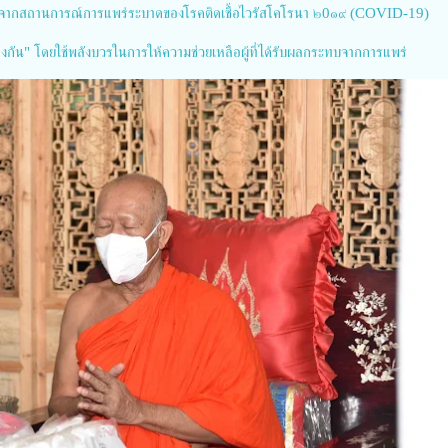
ทบจากสถานการณ์การแพร่ระบาดของโรคติดเชื้อไวรัสโคโรนา ๒0๑๙ (COVID-19)
้งกัน" โดยใช้พลังบวรในการให้ความช่วยเหลือผู้ที่ได้รับผลกระทบจากการแพร่