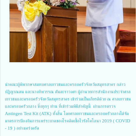
นำคณะผู้พิพากษาสมทบศาลเยาวชนและครอบครัวจังหวัดสมุทรสาคร กล่าว
ปฏิญาณตน และนางทิพวรรณ ตันตะราวงศา ผู้อำนวยการสำนักงานประจำศาล
เยาวชนและครอบครัวจังหวัดสมุทรสาคร เข้าร่วมเป็นเกียรติด้วย ณ ศาลเยาวชน
และครอบครัวกลาง ซึ่งทุกๆ ท่าน ที่เข้าร่วมพิธีสำคัญนี้ ผ่านการตรวจ
Antingen Test Kit (ATK) ทั้งสิ้น โดยศาลเยาวชนและครอบครัวกลางได้จัด
มาตรการป้องกันการแพร่ระบาดของโรคติดเชื้อไวรัสโคโลนา 2019 ( COVID
- 19 ) อย่างเคร่งครัด