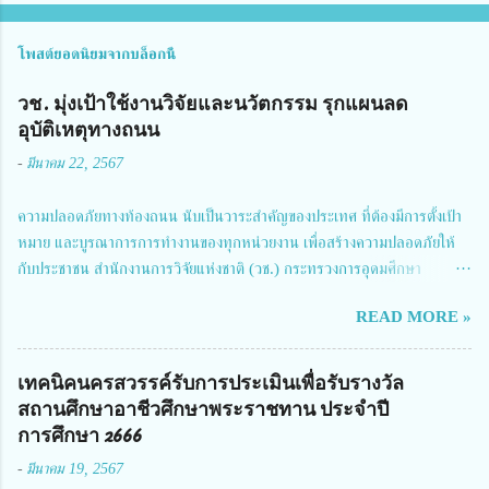
โพสต์ยอดนิยมจากบล็อกนี้
วช. มุ่งเป้าใช้งานวิจัยและนวัตกรรม รุกแผนลด
อุบัติเหตุทางถนน
-
มีนาคม 22, 2567
ความปลอดภัยทางท้องถนน นับเป็นวาระสำคัญของประเทศ ที่ต้องมีการตั้งเป้า
หมาย และบูรณาการการทำงานของทุกหน่วยงาน เพื่อสร้างความปลอดภัยให้
กับประชาชน สำนักงานการวิจัยแห่งชาติ (วช.) กระทรวงการอุดมศึกษา
วิทยาศาสตร์ วิจัยและนวัตกรรม ได้ให้ความสำคัญกับเรื่องดังกล่าว จึงร่วมกับ
READ MORE »
สมาคมวิศวกรรมชีวการแพทย์ไทย จัดการประชุมเผยแพร่ผลการดำเนินงาน
โครงการการวิจัยเชิงปฏิบัติการโดยบูรณาการทุกภาคส่วน เพื่อลดอุบัติเหตุและ
การเสียชีวิตให้สอดคล้องกับเป้าหมายแผนแม่บทฉบับที่ 5 ในวันที่ 22 มีนาคม
เทคนิคนครสวรรค์รับการประเมินเพื่อรับรางวัล
2567 โดยมี ดร.วิภารัตน์ ดีอ่อง ผู้อำนวยการสำนักงานการวิจัยแห่งชาติ เป็น
สถานศึกษาอาชีวศึกษาพระราชทาน ประจำปี
ประธานในพิธีเปิดพร้อมให้นโยบายการผลักดันงานวิจัยเพื่อความปลอดภัยทาง
การศึกษา 2666
ถนน และนายแพทย์ชาญวิทย์ ทระเทพ หัวหน้าโครงการวิจัยฯ กล่าวรายงาน ซึ่ง
-
มีนาคม 19, 2567
การประชุมในครั้งนี้ นางสาวสตตกมล เกียรติพานิช ผู้อำนวยการกองบริหารทุน