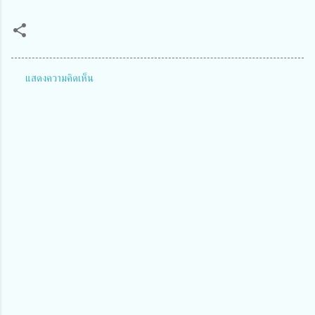
แสดงความคิดเห็น
ค
ว
า
ม
คิ
ด
เ
ห็
น