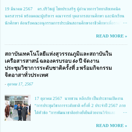
วิจัยและนวัตกรรม 2 ได้รับมอบหมายให้เข้าร่วมการประชุม ณ Grand
19 มีนาคม 2567 ดร.ปริวิชญ์ ไชยประเสริฐ ผู้อำนวยการวิทยาลัยเทคนิค
Richmond Stylish Convention Hotel จังหวัดนนทบุรี ดร.วิภารัตน์ ดีอ่อง
นครสวรรค์ พร้อมคณะผู้บริหาร คณาจารย์ บุคลากรสถานศึกษา และนักเรียน
ผู้อำนวยการสำนักงานการวิจัยแห่งชาติ กล่าวว่า วช. ในฐานะหน่วยงานบริหาร
นักศึกษา ต้อนรับคณะอนุกรรมการประเมินสถานศึกษาอาชีวศึกษาเพื่อรางวัล
จัดการทุนวิจัยและนวัตกรรมได้เล็งเห็นถึงความสำคัญของกา...
สถานศึกษาพระราชทาน เขตภาคเหนือ 2 ประจำปี การศึกษา 2566 นำโดย
READ MORE »
นายจักรภพ เนวะมาตย์ ผู้อำนวยการวิทยาลัยเทคนิคตาก ประธานคณะอนุกร
รมการฯ 1.นายวณิชา คณะใน ผู้ทรงคุณวุฒิ 2.นายภัทธาวุธ โพธา ผู้อำนวย
การวิทยาลัยสารพัดช่างกำแพงเพชร 3.นางสาวหัตถาภรณ์ เสาร์เรือน ผู้อำนวย
สถาบันเทคโนโลยีแห่งสุวรรณภูมิและสถาบันใน
การวิทยาลัยการอาชีพบ้านตาก 4.นางเพ็ญศรี ขุนทอง ผู้อำนวยการวิทยาลัย
เครือสารสาสน์ ฉลองครบรอบ 60 ปี จัดงาน
การอาชีพรัตนประสิทธิ์วิทย์ 5.นายธเนศ คงวังทอง ผู้อำนวยการวิทยาลัย
ประชุมวิชาการระดับชาติครั้งที่ 2 พร้อมกิจกรรม
เกษตรและเทคโนโลยีพิจิตร 6.นายชัยณรงค์ คชมาตย์ ผู้อำนวยการวิทยาลัย
จิตอาสาทั่วประเทศ
เทคนิคพิจิตร 7.นายสดายุทธ ภูคลัง รองผู้อำนวยการวิทยาลัยเทคนิคตาก และ
-
ตุลาคม 17, 2567
8.นายณัฐกฤต ภูทวี รองผู้อำนวยการวิทยาลัยเทคนิคตาก นายจักรภพ กล่าว
ว่า วิทยาลัยเทคนิคนครสวรรค์เป็นสถานศึกษาขนาดใหญ่พิเศษ มีความเป็นมาที่
17 ตุลาคม 2567 นายชวน หลีกภัย เป็นประธานเปิดงาน
ยาวนาน มีบุคลากร นักเรียน นักศึกษาจำนวนมาก ต้องการควา...
“การประชุมวิชาการระดับชาติ ครั้งที่ 2 ประจำปี 2567 ภาย
ใต้หัวข้อ "การพัฒนาชาติอย่างยั่งยืนด้วยงานวิจัยและ
นวัตกรรม (The 2nd Suvamabhumi Institute of
READ MORE »
Technology National Conference 2024: 'Towards