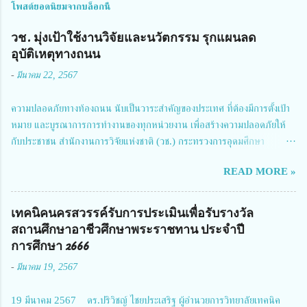
โพสต์ยอดนิยมจากบล็อกนี้
วช. มุ่งเป้าใช้งานวิจัยและนวัตกรรม รุกแผนลด
อุบัติเหตุทางถนน
-
มีนาคม 22, 2567
ความปลอดภัยทางท้องถนน นับเป็นวาระสำคัญของประเทศ ที่ต้องมีการตั้งเป้า
หมาย และบูรณาการการทำงานของทุกหน่วยงาน เพื่อสร้างความปลอดภัยให้
กับประชาชน สำนักงานการวิจัยแห่งชาติ (วช.) กระทรวงการอุดมศึกษา
วิทยาศาสตร์ วิจัยและนวัตกรรม ได้ให้ความสำคัญกับเรื่องดังกล่าว จึงร่วมกับ
READ MORE »
สมาคมวิศวกรรมชีวการแพทย์ไทย จัดการประชุมเผยแพร่ผลการดำเนินงาน
โครงการการวิจัยเชิงปฏิบัติการโดยบูรณาการทุกภาคส่วน เพื่อลดอุบัติเหตุและ
การเสียชีวิตให้สอดคล้องกับเป้าหมายแผนแม่บทฉบับที่ 5 ในวันที่ 22 มีนาคม
เทคนิคนครสวรรค์รับการประเมินเพื่อรับรางวัล
2567 โดยมี ดร.วิภารัตน์ ดีอ่อง ผู้อำนวยการสำนักงานการวิจัยแห่งชาติ เป็น
สถานศึกษาอาชีวศึกษาพระราชทาน ประจำปี
ประธานในพิธีเปิดพร้อมให้นโยบายการผลักดันงานวิจัยเพื่อความปลอดภัยทาง
การศึกษา 2666
ถนน และนายแพทย์ชาญวิทย์ ทระเทพ หัวหน้าโครงการวิจัยฯ กล่าวรายงาน ซึ่ง
-
มีนาคม 19, 2567
การประชุมในครั้งนี้ นางสาวสตตกมล เกียรติพานิช ผู้อำนวยการกองบริหารทุน
วิจัยและนวัตกรรม 2 ได้รับมอบหมายให้เข้าร่วมการประชุม ณ Grand
19 มีนาคม 2567 ดร.ปริวิชญ์ ไชยประเสริฐ ผู้อำนวยการวิทยาลัยเทคนิค
Richmond Stylish Convention Hotel จังหวัดนนทบุรี ดร.วิภารัตน์ ดีอ่อง