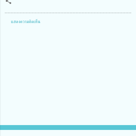
แสดงความคิดเห็น
ค
ว
า
ม
คิ
ด
เ
ห็
น