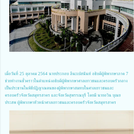
เมื่อวันที่ 25 ตุลาคม 2564 นายประกอบ ลีนะเปสนันท์ อธิบดีผู้พิพากษาภาค 7
ช่วยทำงานชั่วคราวในตำแหน่งอธิบดีผู้พิพากษาศาลเยาวชนและครอบครัวกลาง
เป็นประธานในพิธีปฏิญาณตนของผู้พิพากษาสมทบในศาลเยาวชนและ
ครอบครัวจังหวัดสมุทรสาคร และจังหวัดสุพรรณบุรี โดยมี นายอวิน บุณย
ประสพ ผู้พิพากษาหัวหน้าศาลเยาวชนและครอบครัวจังหวัดสมุทรสาคร