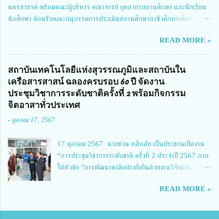
นครสวรรค์ พร้อมคณะผู้บริหาร คณาจารย์ บุคลากรสถานศึกษา และนักเรียน
ผู้อำนวยการสำนักงานการวิจัยแห่งชาติ กล่าวว่า วช. ในฐานะหน่วยงานบริหาร
นักศึกษา ต้อนรับคณะอนุกรรมการประเมินสถานศึกษาอาชีวศึกษาเพื่อรางวัล
จัดการทุนวิจัยและนวัตกรรมได้เล็งเห็นถึงความสำคัญของกา...
สถานศึกษาพระราชทาน เขตภาคเหนือ 2 ประจำปี การศึกษา 2566 นำโดย
READ MORE »
นายจักรภพ เนวะมาตย์ ผู้อำนวยการวิทยาลัยเทคนิคตาก ประธานคณะอนุกร
รมการฯ 1.นายวณิชา คณะใน ผู้ทรงคุณวุฒิ 2.นายภัทธาวุธ โพธา ผู้อำนวย
การวิทยาลัยสารพัดช่างกำแพงเพชร 3.นางสาวหัตถาภรณ์ เสาร์เรือน ผู้อำนวย
สถาบันเทคโนโลยีแห่งสุวรรณภูมิและสถาบันใน
การวิทยาลัยการอาชีพบ้านตาก 4.นางเพ็ญศรี ขุนทอง ผู้อำนวยการวิทยาลัย
เครือสารสาสน์ ฉลองครบรอบ 60 ปี จัดงาน
การอาชีพรัตนประสิทธิ์วิทย์ 5.นายธเนศ คงวังทอง ผู้อำนวยการวิทยาลัย
ประชุมวิชาการระดับชาติครั้งที่ 2 พร้อมกิจกรรม
เกษตรและเทคโนโลยีพิจิตร 6.นายชัยณรงค์ คชมาตย์ ผู้อำนวยการวิทยาลัย
จิตอาสาทั่วประเทศ
เทคนิคพิจิตร 7.นายสดายุทธ ภูคลัง รองผู้อำนวยการวิทยาลัยเทคนิคตาก และ
-
ตุลาคม 17, 2567
8.นายณัฐกฤต ภูทวี รองผู้อำนวยการวิทยาลัยเทคนิคตาก นายจักรภพ กล่าว
ว่า วิทยาลัยเทคนิคนครสวรรค์เป็นสถานศึกษาขนาดใหญ่พิเศษ มีความเป็นมาที่
17 ตุลาคม 2567 นายชวน หลีกภัย เป็นประธานเปิดงาน
ยาวนาน มีบุคลากร นักเรียน นักศึกษาจำนวนมาก ต้องการควา...
“การประชุมวิชาการระดับชาติ ครั้งที่ 2 ประจำปี 2567 ภาย
ใต้หัวข้อ "การพัฒนาชาติอย่างยั่งยืนด้วยงานวิจัยและ
นวัตกรรม (The 2nd Suvamabhumi Institute of
READ MORE »
Technology National Conference 2024: 'Towards
Thailand Sustainability Research')" พร้อมทั้งกล่าว
ปาฐกถาพิเศษ เรื่อง "มองอนาคตประเทศไทยในการพัฒนา