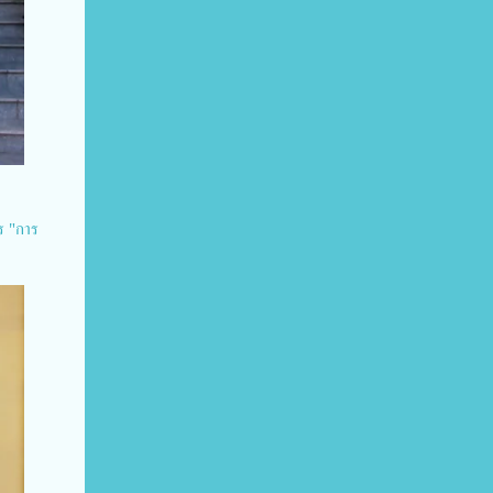
ร "การ