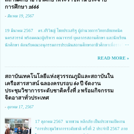
ประธานในพิธีเปิดพร้อมให้นโยบายการผลักดันงานวิจัยเพื่อความปลอดภัยทาง
การศึกษา 2666
ถนน และนายแพทย์ชาญวิทย์ ทระเทพ หัวหน้าโครงการวิจัยฯ กล่าวรายงาน ซึ่ง
-
มีนาคม 19, 2567
การประชุมในครั้งนี้ นางสาวสตตกมล เกียรติพานิช ผู้อำนวยการกองบริหารทุน
วิจัยและนวัตกรรม 2 ได้รับมอบหมายให้เข้าร่วมการประชุม ณ Grand
19 มีนาคม 2567 ดร.ปริวิชญ์ ไชยประเสริฐ ผู้อำนวยการวิทยาลัยเทคนิค
Richmond Stylish Convention Hotel จังหวัดนนทบุรี ดร.วิภารัตน์ ดีอ่อง
นครสวรรค์ พร้อมคณะผู้บริหาร คณาจารย์ บุคลากรสถานศึกษา และนักเรียน
ผู้อำนวยการสำนักงานการวิจัยแห่งชาติ กล่าวว่า วช. ในฐานะหน่วยงานบริหาร
นักศึกษา ต้อนรับคณะอนุกรรมการประเมินสถานศึกษาอาชีวศึกษาเพื่อรางวัล
จัดการทุนวิจัยและนวัตกรรมได้เล็งเห็นถึงความสำคัญของกา...
สถานศึกษาพระราชทาน เขตภาคเหนือ 2 ประจำปี การศึกษา 2566 นำโดย
READ MORE »
นายจักรภพ เนวะมาตย์ ผู้อำนวยการวิทยาลัยเทคนิคตาก ประธานคณะอนุกร
รมการฯ 1.นายวณิชา คณะใน ผู้ทรงคุณวุฒิ 2.นายภัทธาวุธ โพธา ผู้อำนวย
การวิทยาลัยสารพัดช่างกำแพงเพชร 3.นางสาวหัตถาภรณ์ เสาร์เรือน ผู้อำนวย
สถาบันเทคโนโลยีแห่งสุวรรณภูมิและสถาบันใน
การวิทยาลัยการอาชีพบ้านตาก 4.นางเพ็ญศรี ขุนทอง ผู้อำนวยการวิทยาลัย
เครือสารสาสน์ ฉลองครบรอบ 60 ปี จัดงาน
การอาชีพรัตนประสิทธิ์วิทย์ 5.นายธเนศ คงวังทอง ผู้อำนวยการวิทยาลัย
ประชุมวิชาการระดับชาติครั้งที่ 2 พร้อมกิจกรรม
เกษตรและเทคโนโลยีพิจิตร 6.นายชัยณรงค์ คชมาตย์ ผู้อำนวยการวิทยาลัย
จิตอาสาทั่วประเทศ
เทคนิคพิจิตร 7.นายสดายุทธ ภูคลัง รองผู้อำนวยการวิทยาลัยเทคนิคตาก และ
-
ตุลาคม 17, 2567
8.นายณัฐกฤต ภูทวี รองผู้อำนวยการวิทยาลัยเทคนิคตาก นายจักรภพ กล่าว
ว่า วิทยาลัยเทคนิคนครสวรรค์เป็นสถานศึกษาขนาดใหญ่พิเศษ มีความเป็นมาที่
17 ตุลาคม 2567 นายชวน หลีกภัย เป็นประธานเปิดงาน
ยาวนาน มีบุคลากร นักเรียน นักศึกษาจำนวนมาก ต้องการควา...
“การประชุมวิชาการระดับชาติ ครั้งที่ 2 ประจำปี 2567 ภาย