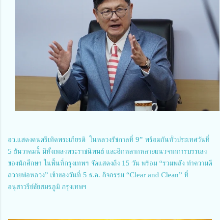
อว.แสดงดนตรีเทิดพระเกียรติ ในหลวงรัชกาลที่ 9” พร้อมกันทั่วประเทศวันที่
5 ธันวาคมนี้ มีทั้งเพลงพระราชนิพนธ์ และอีกหลากหลายแนวจากการบรรเลง
ของนักศึกษา ในพื้นที่กรุงเทพฯ จัดแสดงถึง 15 วัน พร้อม “รวมพลัง ทำความดี
ถวายพ่อหลวง” เช้าของวันที่ 5 ธ.ค. กิจกรรม “Clear and Clean” ที่
อนุสาวรีย์ชัยสมรภูมิ กรุงเทพฯ