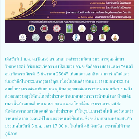
เมื่อวันที่ 1 ธ.ค. ศ.(พิเศษ) ดร.เอนก เหล่าธรรมทัศน์ รมว.การอุดมศึกษา
วิทยาศาสตร์ วิจัยและนวัตกรรม เปิดเผยว่า อว.จะจัดกิจกรรมการแสดง “ดนตรี
อว.เทิดพระเกียรติ 5 ธันวาคม 2564” เพื่อแสดงออกถึงความจงรักภักดีและ
น้อมรำลึกในพระมหากรุณาธิคุณ เนื่องในวันคล้ายวันพระราชสมภพพระบาท
สมเด็จพระบรมชนกาธิเบศ มหาภูมิพลอดุลยเดชมหาราชบรมนาถบพิตร รวมถึง
ส่งมอบความสุขให้คนไทยทั่วประเทศผ่านบทเพลงพระราชนิพนธ์ เพลงไทยเดิม
เพลงพื้นบ้านและอีกหลากหลายแนวเพลง โดยฝีมือการบรรเลงของนิสิต
นักศึกษาจากสถาบันอุดมศึกษาทั่วประเทศ ทั้งในรูปแบบวงซิมโฟนี ออร์เคสตร้า
วงดนตรีสากล วงดนตรีไทยและวงดนตรีพื้นบ้าน ซึ่งจะเริ่มบรรเลงพร้อมกันทั่ว
ประเทศในวันที่ 5 ธ.ค. เวลา 17.00 น. ในพื้นที่ 48 จังหวัด กระจายไปทั่วทุก
ภูมิภาค