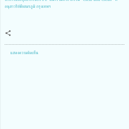
อนุสาวรีย์ชัยสมรภูมิ กรุงเทพฯ
แสดงความคิดเห็น
ค
ว
า
ม
คิ
ด
เ
ห็
น