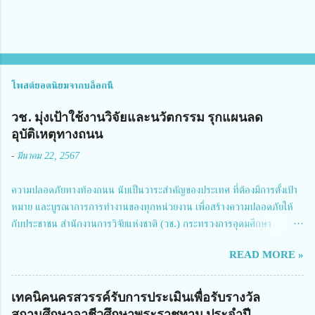
โพสต์ยอดนิยมจากบล็อกนี้
วช. มุ่งเป้าใช้งานวิจัยและนวัตกรรม รุกแผนลด
อุบัติเหตุทางถนน
-
มีนาคม 22, 2567
ความปลอดภัยทางท้องถนน นับเป็นวาระสำคัญของประเทศ ที่ต้องมีการตั้งเป้า
หมาย และบูรณาการการทำงานของทุกหน่วยงาน เพื่อสร้างความปลอดภัยให้
กับประชาชน สำนักงานการวิจัยแห่งชาติ (วช.) กระทรวงการอุดมศึกษา
วิทยาศาสตร์ วิจัยและนวัตกรรม ได้ให้ความสำคัญกับเรื่องดังกล่าว จึงร่วมกับ
READ MORE »
สมาคมวิศวกรรมชีวการแพทย์ไทย จัดการประชุมเผยแพร่ผลการดำเนินงาน
โครงการการวิจัยเชิงปฏิบัติการโดยบูรณาการทุกภาคส่วน เพื่อลดอุบัติเหตุและ
การเสียชีวิตให้สอดคล้องกับเป้าหมายแผนแม่บทฉบับที่ 5 ในวันที่ 22 มีนาคม
เทคนิคนครสวรรค์รับการประเมินเพื่อรับรางวัล
2567 โดยมี ดร.วิภารัตน์ ดีอ่อง ผู้อำนวยการสำนักงานการวิจัยแห่งชาติ เป็น
สถานศึกษาอาชีวศึกษาพระราชทาน ประจำปี