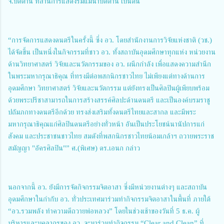
จ.ปัตตานี ที่ลานการแสดงริมแม่น้ำปัตตานี เป็นต้น
“การจัดการแสดงดนตรีในครั้งนี้ ซึ่ง อว. โดยสำนักงานการวิจัยแห่งชาติ (วช.)
ได้จัดขึ้น เป็นหนึ่งในกิจกรรมที่ชาว อว. ทั้งสถาบันอุดมศึกษาทุกแห่ง หน่วยงาน
ด้านวิทยาศาสตร์ วิจัยและนวัตกรรมของ อว. ผนึกกำลัง เพื่อแสดงความสำนึก
ในพระมหากรุณาธิคุณ ที่ทรงมีต่อพสกนิกรชาวไทย ไม่เพียงแต่ทางด้านการ
อุดมศึกษา วิทยาศาสตร์ วิจัยและนวัตกรรม แต่ยังทรงเป็นศิลปินผู้เพียบพร้อม
ด้วยพระปรีชาสามารถในการสร้างสรรค์ศิลปะด้านดนตรี และเป็นองค์บรมราชู
ปถัมภกทางดนตรีอีกด้วย ทรงส่งเสริมทั้งดนตรีไทยและสากล และมีพระ
มหากรุณาธิคุณแก่ศิลปินดนตรีอย่างทั่วหน้า อันเป็นประโยชน์นานัปการแก่
สังคม และประชาชนชาวไทย สมดังที่พสกนิกรชาวไทยน้อมเกล้าฯ ถวายพระราช
สมัญญา "อัครศิลปิน"” ศ.(พิเศษ) ดร.เอนก กล่าว
นอกจากนี้ อว. ยังมีการจัดกิจกรรมจิตอาสา ซึ่งมีหน่วยงานต่างๆ และสถาบัน
อุดมศึกษาในกำกับ อว. ทั่วประเทศมาร่วมทำกิจกรรมจิตอาสาในพื้นที่ ภายใต้
“อว.รวมพลัง ทำความดีถวายพ่อหลวง” โดยในช่วงเช้าของวันที่ 5 ธ.ค. ผู้
บริหารและบุคลากรของ อว. จะมาร่วมทำกิจกรรม “Clear and Clean” ที่