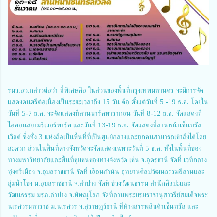
รมว.อว.กล่าวต่อว่า ที่พิเศษคือ ในส่วนของพื้นที่กรุงเทพมหานคร จะมีการจัด
แสดงดนตรีต่อเนื่องเป็นระยะเวลาถึง 15 วัน คือ ตั้งแต่วันที่ 5 -19 ธ.ค. โดยใน
วันที่ 5-7 ธ.ค. จะจัดแสดงที่ลานพาร์คพารากอน วันที่ 8-12 ธ.ค. จัดแสดงที่
ไอคอนสยามริเวอร์พาร์ค และวันที่ 13-19 ธ.ค. จัดแสดงที่ลานหน้าเซ็นทรัล
เวิลด์ ซึ่งทั้ง 3 แห่งถือเป็นพื้นที่ที่เป็นศูนย์กลางและทุกคนสามารถเข้าถึงได้โดย
สะดวก ส่วนในพื้นที่ต่างจังหวัดจะจัดแสดงเฉพาะวันที่ 5 ธ.ค. ทั้งในพื้นที่ของ
ทางมหาวิทยาลัยและพื้นที่ชุมชนของทางจังหวัด เช่น จ.อุดรธานี จัดที่ เวทีกลาง
ทุ่งศรีเมือง จ.อุบลราชธานี จัดที่ เฮือนกำนัน อุทยานศิลปวัฒนธรรมอีสานและ
ลุ่มน้ำโขง ม.อุบลราชธานี จ.ลำปาง จัดที่ ข่วงวัฒนธรรม สำนักศิลปะและ
วัฒนธรรม มรภ.ลำปาง จ.พิษณุโลก จัดที่ลานพระบรมราชานุสาวรีย์สมเด็จพระ
นเรศวรมหาราช ม.นเรศวร จ.สุราษฎร์ธานี ที่ห้างสรรพสินค้าเซ็นทรัล และ