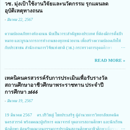
วช. มุ่งเป้าใช้งานวิจัยและนวัตกรรม รุกแผนลด
อุบัติเหตุทางถนน
-
มีนาคม 22, 2567
ความปลอดภัยทางท้องถนน นับเป็นวาระสำคัญของประเทศ ที่ต้องมีการตั้งเป้า
หมาย และบูรณาการการทำงานของทุกหน่วยงาน เพื่อสร้างความปลอดภัยให้
กับประชาชน สำนักงานการวิจัยแห่งชาติ (วช.) กระทรวงการอุดมศึกษา
วิทยาศาสตร์ วิจัยและนวัตกรรม ได้ให้ความสำคัญกับเรื่องดังกล่าว จึงร่วมกับ
READ MORE »
สมาคมวิศวกรรมชีวการแพทย์ไทย จัดการประชุมเผยแพร่ผลการดำเนินงาน
โครงการการวิจัยเชิงปฏิบัติการโดยบูรณาการทุกภาคส่วน เพื่อลดอุบัติเหตุและ
การเสียชีวิตให้สอดคล้องกับเป้าหมายแผนแม่บทฉบับที่ 5 ในวันที่ 22 มีนาคม
เทคนิคนครสวรรค์รับการประเมินเพื่อรับรางวัล
2567 โดยมี ดร.วิภารัตน์ ดีอ่อง ผู้อำนวยการสำนักงานการวิจัยแห่งชาติ เป็น
สถานศึกษาอาชีวศึกษาพระราชทาน ประจำปี
ประธานในพิธีเปิดพร้อมให้นโยบายการผลักดันงานวิจัยเพื่อความปลอดภัยทาง
การศึกษา 2666
ถนน และนายแพทย์ชาญวิทย์ ทระเทพ หัวหน้าโครงการวิจัยฯ กล่าวรายงาน ซึ่ง
-
มีนาคม 19, 2567
การประชุมในครั้งนี้ นางสาวสตตกมล เกียรติพานิช ผู้อำนวยการกองบริหารทุน
วิจัยและนวัตกรรม 2 ได้รับมอบหมายให้เข้าร่วมการประชุม ณ Grand
19 มีนาคม 2567 ดร.ปริวิชญ์ ไชยประเสริฐ ผู้อำนวยการวิทยาลัยเทคนิค
Richmond Stylish Convention Hotel จังหวัดนนทบุรี ดร.วิภารัตน์ ดีอ่อง
นครสวรรค์ พร้อมคณะผู้บริหาร คณาจารย์ บุคลากรสถานศึกษา และนักเรียน
ผู้อำนวยการสำนักงานการวิจัยแห่งชาติ กล่าวว่า วช. ในฐานะหน่วยงานบริหาร
นักศึกษา ต้อนรับคณะอนุกรรมการประเมินสถานศึกษาอาชีวศึกษาเพื่อรางวัล