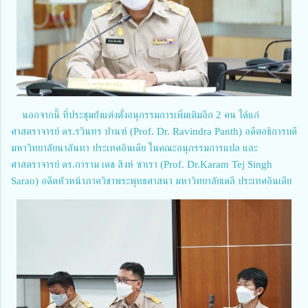
นอกจากนี้ ที่ประชุมยังแต่งตั้งอนุกรรมการเพิ่มเติมอีก 2 คน ได้แก่
ศาสตราจารย์ ดร.รวินทร ปานฑ์ (Prof. Dr. Ravindra Panth) อดีตอธิการบดี
มหาวิทยาลัยนาลันทา ประเทศอินเดีย ในคณะอนุกรรมการแปล และ
ศาสตราจารย์ ดร.การาม เดช สิงห์ ซาเรา (Prof. Dr.Karam Tej Singh
Sarao) อดีตหัวหน้าภาควิชาพระพุทธศาสนา มหาวิทยาลัยเดลี ประเทศอินเดีย