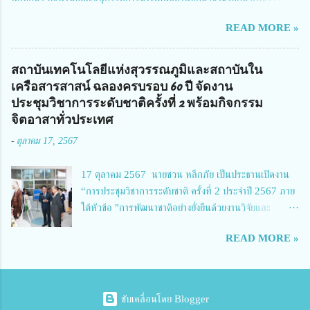
จัดการทุนวิจัยและนวัตกรรมได้เล็งเห็นถึงความสำคัญของกา...
สถานศึกษาพระราชทาน เขตภาคเหนือ 2 ประจำปี การศึกษา 2566 นำโดย
READ MORE »
นายจักรภพ เนวะมาตย์ ผู้อำนวยการวิทยาลัยเทคนิคตาก ประธานคณะอนุกร
รมการฯ 1.นายวณิชา คณะใน ผู้ทรงคุณวุฒิ 2.นายภัทธาวุธ โพธา ผู้อำนวย
การวิทยาลัยสารพัดช่างกำแพงเพชร 3.นางสาวหัตถาภรณ์ เสาร์เรือน ผู้อำนวย
สถาบันเทคโนโลยีแห่งสุวรรณภูมิและสถาบันใน
การวิทยาลัยการอาชีพบ้านตาก 4.นางเพ็ญศรี ขุนทอง ผู้อำนวยการวิทยาลัย
เครือสารสาสน์ ฉลองครบรอบ 60 ปี จัดงาน
การอาชีพรัตนประสิทธิ์วิทย์ 5.นายธเนศ คงวังทอง ผู้อำนวยการวิทยาลัย
ประชุมวิชาการระดับชาติครั้งที่ 2 พร้อมกิจกรรม
เกษตรและเทคโนโลยีพิจิตร 6.นายชัยณรงค์ คชมาตย์ ผู้อำนวยการวิทยาลัย
จิตอาสาทั่วประเทศ
เทคนิคพิจิตร 7.นายสดายุทธ ภูคลัง รองผู้อำนวยการวิทยาลัยเทคนิคตาก และ
-
ตุลาคม 17, 2567
8.นายณัฐกฤต ภูทวี รองผู้อำนวยการวิทยาลัยเทคนิคตาก นายจักรภพ กล่าว
ว่า วิทยาลัยเทคนิคนครสวรรค์เป็นสถานศึกษาขนาดใหญ่พิเศษ มีความเป็นมาที่
17 ตุลาคม 2567 นายชวน หลีกภัย เป็นประธานเปิดงาน
ยาวนาน มีบุคลากร นักเรียน นักศึกษาจำนวนมาก ต้องการควา...
“การประชุมวิชาการระดับชาติ ครั้งที่ 2 ประจำปี 2567 ภาย
ใต้หัวข้อ "การพัฒนาชาติอย่างยั่งยืนด้วยงานวิจัยและ
นวัตกรรม (The 2nd Suvamabhumi Institute of
READ MORE »
Technology National Conference 2024: 'Towards
Thailand Sustainability Research')" พร้อมทั้งกล่าว
ปาฐกถาพิเศษ เรื่อง "มองอนาคตประเทศไทยในการพัฒนา
ชาติอยางยั่งยืนด้วยงานวิจัยและนวัตกรรม" และ นางสาวศิริ
ขับเคลื่อนโดย Blogger
นทร์พร เดียวตระกูล ผู้เชี่ยวชาญด้านระบบวิจัย ผู้อำนวย