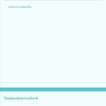
แสดงความคิดเห็น
ค
ว
า
ม
คิ
ด
เ
ห็
น
โพสต์ยอดนิยมจากบล็อกนี้