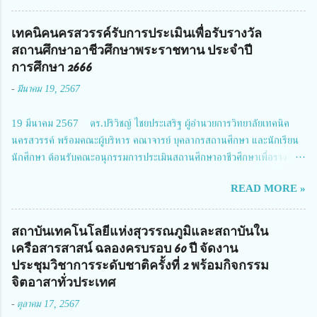
โครงการการวิจัยเชิงปฏิบัติการโดยบูรณาการทุกภาคส่วน เพื่อลดอุบัติเหตุและ
การเสียชีวิตให้สอดคล้องกับเป้าหมายแผนแม่บทฉบับที่ 5 ในวันที่ 22 มีนาคม
เทคนิคนครสวรรค์รับการประเมินเพื่อรับรางวัล
2567 โดยมี ดร.วิภารัตน์ ดีอ่อง ผู้อำนวยการสำนักงานการวิจัยแห่งชาติ เป็น
สถานศึกษาอาชีวศึกษาพระราชทาน ประจำปี
ประธานในพิธีเปิดพร้อมให้นโยบายการผลักดันงานวิจัยเพื่อความปลอดภัยทาง
การศึกษา 2666
ถนน และนายแพทย์ชาญวิทย์ ทระเทพ หัวหน้าโครงการวิจัยฯ กล่าวรายงาน ซึ่ง
-
มีนาคม 19, 2567
การประชุมในครั้งนี้ นางสาวสตตกมล เกียรติพานิช ผู้อำนวยการกองบริหารทุน
วิจัยและนวัตกรรม 2 ได้รับมอบหมายให้เข้าร่วมการประชุม ณ Grand
19 มีนาคม 2567 ดร.ปริวิชญ์ ไชยประเสริฐ ผู้อำนวยการวิทยาลัยเทคนิค
Richmond Stylish Convention Hotel จังหวัดนนทบุรี ดร.วิภารัตน์ ดีอ่อง
นครสวรรค์ พร้อมคณะผู้บริหาร คณาจารย์ บุคลากรสถานศึกษา และนักเรียน
ผู้อำนวยการสำนักงานการวิจัยแห่งชาติ กล่าวว่า วช. ในฐานะหน่วยงานบริหาร
นักศึกษา ต้อนรับคณะอนุกรรมการประเมินสถานศึกษาอาชีวศึกษาเพื่อรางวัล
จัดการทุนวิจัยและนวัตกรรมได้เล็งเห็นถึงความสำคัญของกา...
สถานศึกษาพระราชทาน เขตภาคเหนือ 2 ประจำปี การศึกษา 2566 นำโดย
READ MORE »
นายจักรภพ เนวะมาตย์ ผู้อำนวยการวิทยาลัยเทคนิคตาก ประธานคณะอนุกร
รมการฯ 1.นายวณิชา คณะใน ผู้ทรงคุณวุฒิ 2.นายภัทธาวุธ โพธา ผู้อำนวย
การวิทยาลัยสารพัดช่างกำแพงเพชร 3.นางสาวหัตถาภรณ์ เสาร์เรือน ผู้อำนวย
สถาบันเทคโนโลยีแห่งสุวรรณภูมิและสถาบันใน
การวิทยาลัยการอาชีพบ้านตาก 4.นางเพ็ญศรี ขุนทอง ผู้อำนวยการวิทยาลัย
เครือสารสาสน์ ฉลองครบรอบ 60 ปี จัดงาน
การอาชีพรัตนประสิทธิ์วิทย์ 5.นายธเนศ คงวังทอง ผู้อำนวยการวิทยาลัย
ประชุมวิชาการระดับชาติครั้งที่ 2 พร้อมกิจกรรม
เกษตรและเทคโนโลยีพิจิตร 6.นายชัยณรงค์ คชมาตย์ ผู้อำนวยการวิทยาลัย
จิตอาสาทั่วประเทศ
เทคนิคพิจิตร 7.นายสดายุทธ ภูคลัง รองผู้อำนวยการวิทยาลัยเทคนิคตาก และ
-
ตุลาคม 17, 2567
8.นายณัฐกฤต ภูทวี รองผู้อำนวยการวิทยาลัยเทคนิคตาก นายจักรภพ กล่าว