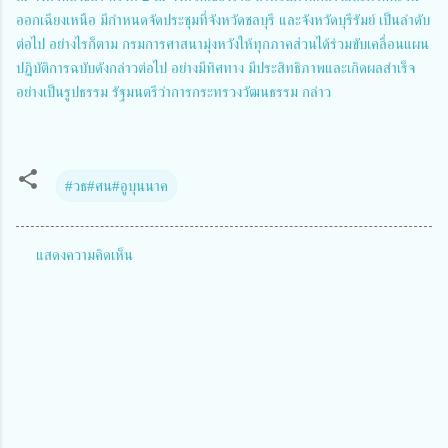
ออกเฉียงเหนือ มีกำหนดจัดประชุมที่จังหวัดชลบุรี และจังหวัดบุรีรัมย์ เป็นลำดับ
ต่อไป อย่างไรก็ตาม กรมการศาสนามุ่งหวังให้ทุกภาคส่วนได้ร่วมขับเคลื่อนแผน
ปฏิบัติการฉบับดังกล่าวต่อไป อย่างมีทิศทาง มีประสิทธิภาพและเกิดผลสำเร็จ
อย่างเป็นรูปธรรม รัฐมนตรีว่าการกระทรวงวัฒนธรรม กล่าว
#วธ#ศน#อูบุนนาค
แสดงความคิดเห็น
ค
ว
า
ม
คิ
ด
เ