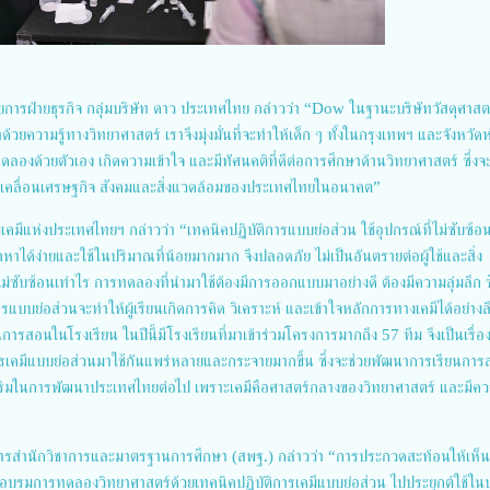
การฝ่ายธุรกิจ กลุ่มบริษัท ดาว ประเทศไทย กล่าวว่า “Dow ในฐานะบริษัทวัสดุศาสตร์
้วยความรู้ทางวิทยาศาสตร์ เราจึงมุ่งมั่นที่จะทำให้เด็ก ๆ ทั้งในกรุงเทพฯ และจังหวัด
ลองด้วยตัวเอง เกิดความเข้าใจ และมีทัศนคติที่ดีต่อการศึกษาด้านวิทยาศาสตร์ ซึ่งจ
ะขับเคลื่อนเศรษฐกิจ สังคมและสิ่งแวดล้อมของประเทศไทยในอนาคต”
คมีแห่งประเทศไทยฯ กล่าวว่า “เทคนิคปฏิบัติการแบบย่อส่วน ใช้อุปกรณ์ที่ไม่ซับซ้อ
รถหาได้ง่ายและใช้ในปริมาณที่น้อยมากมาก จึงปลอดภัย ไม่เป็นอันตรายต่อผู้ใช้และสิ่ง
ไม่ซับซ้อนเท่าไร การทดลองที่นำมาใช้ต้องมีการออกแบบมาอย่างดี ต้องมีความลุ่มลึก ซ
บบย่อส่วนจะทำให้ผู้เรียนเกิดการคิด วิเคราะห์ และเข้าใจหลักการทางเคมีได้อย่างลึ
การสอนในโรงเรียน ในปีนี้มีโรงเรียนที่มาเข้าร่วมโครงการมากถึง 57 ทีม จึงเป็นเรื่องท
ิการเคมีแบบย่อส่วนมาใช้กันแพร่หลายและกระจายมากขึ้น ซึ่งจะช่วยพัฒนาการเรียนกา
สริมในการพัฒนาประเทศไทยต่อไป เพราะเคมีคือศาสตร์กลางของวิทยาศาสตร์ และมีค
การสำนักวิชาการและมาตรฐานการศึกษา (สพฐ.) กล่าวว่า “การประกวดสะท้อนให้เห็น
การอบรมการทดลองวิทยาศาสตร์ด้วยเทคนิคปฏิบัติการเคมีแบบย่อส่วน ไปประยุกต์ใช้ใ