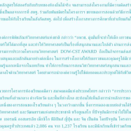
หลักสูตรให้สอดรับกับบริบทของท้องถิ่นได้จริง จนสามารถส่งโครงงานที่มีความคิดสร้
 ซึ่งเป็นผลจากการที่ สพฐ. ร่วมกับพันธมิตรในโครงการฯ ขยายผลการสอนด้วยวิธีการนี
ายผลให้กับโรงเรียนในสังกัดสพฐ. ต่อไป เพื่อสร้างโอกาสทางการศึกษาที่เท่าเทียมกัน
งค์การพิพิธภัณฑ์วิทยาศาสตร์แห่งชาติ กล่าวว่า “อพวช. มุ่งมั่นที่จะทำให้เด็ก เยาวช
ร์ให้ได้มากที่สุด และทำให้วิทยาศาสตร์เป็นเรื่องที่สนุกสนานและใกล้ตัว ผ่านการส่ง
กิจกรรมการประกวดโครงงานวิทยาศาสตร์ DOW-CST AWARD ถือเป็นกิจกรรมส่งเส
สนับสนุนและผลักดันมาอย่างต่อเนื่อง ในการสร้างโอกาสให้กับเยาวชนและคุณครูได้มีเว
รู้นอกเหนือจากในบทเรียน ทำให้การเรียนการสอนวิชาวิทยาศาสตร์สนุกสนานและน
ันดาลใจด้านวิทยาศาสตร์ โดยสามารถนำองค์ความรู้ไปใช้ต่อยอดและประยุกต์ใช้กับชีวิ
นวยการโครงการห้องเรียนเคมีดาว สมาคมเคมีแห่งประเทศไทยฯ กล่าวว่า “การประกว
เรียนทั้งส่วนกลาง ต่างจังหวัด และพื้นที่ห่างไกล สะท้อนให้เห็นถึงการนำหลักการของ
วนหนึ่งของการสอนของโรงเรียนต่าง ๆ ในวงกว้างมากขึ้น ซึ่งการทดลองแบบย่อส่วนได้
วิทยาศาสตร์ และวัฒนธรรมแห่งสหประชาชาติ หรือยูเนสโก ที่ปัจจุบันมีการนำไปใช้ใ
เยอรมนี ออสเตรเลีย เม็กซิโก ฟิลิปินส์ ญี่ปุ่น และ จีน เป็นต้น โดยปัจจุบัน โครงก
บคุณครูทั่วประเทศแล้ว 2,086 คน จาก 1,237 โรงเรียน และมีนักเรียนที่เข้าร่วมเรียน