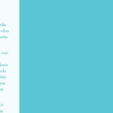
ชั้น
ห่างไกล
ะเสริม
น ราคา
ึ่งการ
กซึ้ง
ี่น่า
รสอน
วาม
ว่า
นบท