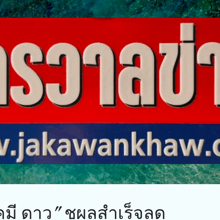
ข้ามไปที่เนื้อหาหลัก
คมี ดาว” ชูผลสำเร็จลด