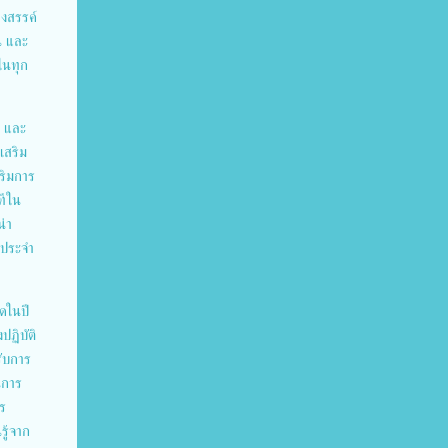
างสรรค์
้ และ
ในทุก
น และ
เสริม
ริมการ
ทีใน
่า
ตประจำ
ดในปี
ปฏิบัติ
รับการ
นการ
าร
รู้จาก