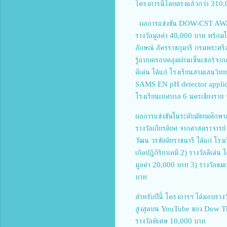
โครงการนี้โดยตรงแล้วกว่า 310,
ผลการแข่งขัน DOW-CST AWARD 
รางวัลมูลค่า 40,000 บาท พร้อมโ
ลักษณ์ อัครราชกุมารี กรมพระศรี
รู้แบบครอบคลุมผ่านเซ็นเซอร์จากก
ดีเด่น ได้แก่ โรงเรียนสามเสนวิ
SAMS EN pH detector applicati
โรงเรียนเทศบาล 6 นครเชียงราย จ
ผลการแข่งขันในระดับมัธยมศึกษาต
รางวัลเกียรติยศ จากศาสตราจารย์
วัฒน วรขัตติยราชนารี ได้แก่ โรง
เกิดปฏิกิริยาเคมี 2) รางวัลดีเด่
มูลค่า 20,000 บาท 3) รางวัลชมเ
บาท
สำหรับปีนี้ โครงการฯ ได้มอบราง
สูงสุดบน YouTube ของ Dow Thail
รางวัลพิเศษ 10,000 บาท