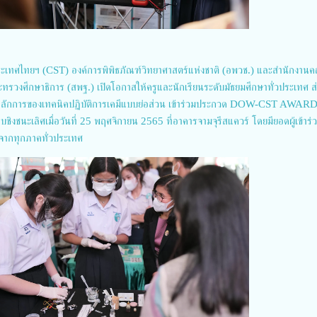
ระเทศไทยฯ (CST) องค์การพิพิธภัณฑ์วิทยาศาสตร์แห่งชาติ (อพวช.) และสำนักงาน
ทรวงศึกษาธิการ (สพฐ.) เปิดโอกาสให้ครูและนักเรียนระดับมัธยมศึกษาทั่วประเทศ ส
ลักการของเทคนิคปฏิบัติการเคมีแบบย่อส่วน เข้าร่วมประกวด DOW-CST AWARD
ดรอบชิงชนะเลิศเมื่อวันที่ 25 พฤศจิกายน 2565 ที่อาคารจามจุรีสแควร์ โดยมียอดผู้เข้าร่
ณ์จากทุกภาคทั่วประเทศ