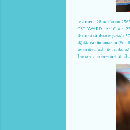
กรุงเทพฯ – 28 พฤศจิกายน 2565
CST AWARD ประจำปี พ.ศ. 2565 ใ
ประเทศส่งเข้าประกวดสูงสุดถึง 57
ปฏิบัติการเคมีแบบย่อส่วน (Smal
ทดลองมีขนาดเล็ก มีความปลอดภัยสู
โอกาสทางการศึกษาที่เท่าเทียมในท