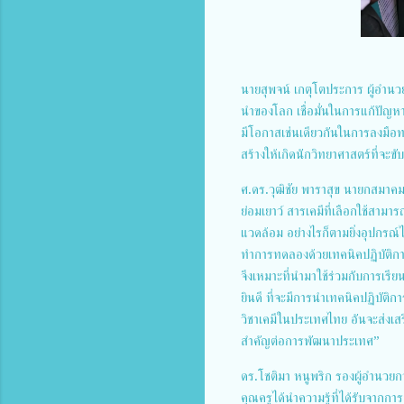
นายสุพจน์ เกตุโตประการ ผู้อำนวย
นำของโลก เชื่อมั่นในการแก้ปัญหาด
มีโอกาสเช่นเดียวกันในการลงมือทด
สร้างให้เกิดนักวิทยาศาสตร์ที่จ
ศ.ดร.วุฒิชัย พาราสุข นายกสมาคมเ
ย่อมเยาว์ สารเคมีที่เลือกใช้สามา
แวดล้อม อย่างไรก็ตามยิ่งอุปกรณ์
ทำการทดลองด้วยเทคนิคปฏิบัติการแ
จึงเหมาะที่นำมาใช้ร่วมกับการเรียน
ยินดี ที่จะมีการนำเทคนิคปฏิบัต
วิชาเคมีในประเทศไทย อันจะส่งเ
สำคัญต่อการพัฒนาประเทศ”
ดร.โชติมา หนูพริก รองผู้อำนวย
คุณครูได้นำความรู้ที่ได้รับจาก