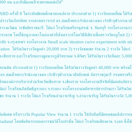
000 คน และยังมีแผนที่จะขยายผลต่อไป”
ครั้งที่ 8 ในระดับมัธยมศึกษาตอนปลาย ประกอบด้วย 1) รางวัลยอดเยี่ยม ได้รับเ
ล่รางวัลเกียรติยศ จากศาสตราจารย์ ดร.สมเด็จพระเจ้าน้องนางเธอ เจ้าฟ้าจุฬาภรณวล
สวางควัฒน วรขัตติยราชนารี ได้แก่ โรงเรียนศรียานุสรณ์ จ. จันทบุรี จากโครงงานกา
ระดาษ โดยใช้อนุภาคนาโนทองคำที่สังเคราะห์โดยวิธีสีเขียวเพื่อตรวจวัดกลูโคส 2) 
ทยาลัย จ.กรุงเทพฯ จากโครงงาน Small scale titration curve experiment with sti
on ได้รับเงินรางวัลมูลค่า 20,000 บาท 3) รางวัลชมเชย จำนวน 2 รางวัล ได้แก่
.เชียงราย และโรงเรียนบางมูลนากภูมิวิทยาคม จ.พิจิตร ได้รับเงินรางวัลทีมละ 5,0
อนต้น ประกอบด้วย 1) รางวัลยอดเยี่ยม ได้รับเงินรางวัลมูลค่า 40,000 บาท พร้อมโ
 ดร.สมเด็จพระเจ้าน้องนางเธอ เจ้าฟ้าจุฬาภรณวลัยลักษณ์ อัครราชกุมารี กรมพระศร
เรียนองค์การบริหารส่วนจังหวัดเชียงราย จ.เชียงราย จากโครงงานปัจจัยที่มีผลต่ออัตร
น ได้แก่ โรงเรียนอัสสัมชัญระยอง จ.ระยอง จากโครงงานมหัศจรรย์สารบ้านเรา ได้รับเงิน
ชย จำนวน 1 รางวัล ได้แก่ โรงเรียนอำนาจเจริญ จ.อำนาจเจริญ ได้รับเงินรางวัล 5,
วัลพิเศษ หรือรางวัล Popular View จำนวน 1 รางวัล ให้กับทีมที่มียอดชมคลิปการ
and โดยตัดสินจากยอดการชมวิดีโอเท่านั้น ได้แก่ โรงเรียนเชียงคาน จ.เลย ซึ่งได้ร