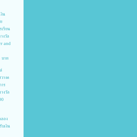
งิน
ัย
รเรียน
รางวัล
rr and
00 บาท
ล่
ีสวางค
าการ
รางวัล
000
ทดลอง
ับเงิน