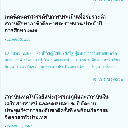
สมาคมวิศวกรรมชีวการแพทย์ไทย จัดการประชุมเผยแพร่ผลการดำเนินงาน
โครงการการวิจัยเชิงปฏิบัติการโดยบูรณาการทุกภาคส่วน เพื่อลดอุบัติเหตุและ
การเสียชีวิตให้สอดคล้องกับเป้าหมายแผนแม่บทฉบับที่ 5 ในวันที่ 22 มีนาคม
เทคนิคนครสวรรค์รับการประเมินเพื่อรับรางวัล
2567 โดยมี ดร.วิภารัตน์ ดีอ่อง ผู้อำนวยการสำนักงานการวิจัยแห่งชาติ เป็น
สถานศึกษาอาชีวศึกษาพระราชทาน ประจำปี
ประธานในพิธีเปิดพร้อมให้นโยบายการผลักดันงานวิจัยเพื่อความปลอดภัยทาง
การศึกษา 2666
ถนน และนายแพทย์ชาญวิทย์ ทระเทพ หัวหน้าโครงการวิจัยฯ กล่าวรายงาน ซึ่ง
-
มีนาคม 19, 2567
การประชุมในครั้งนี้ นางสาวสตตกมล เกียรติพานิช ผู้อำนวยการกองบริหารทุน
วิจัยและนวัตกรรม 2 ได้รับมอบหมายให้เข้าร่วมการประชุม ณ Grand
19 มีนาคม 2567 ดร.ปริวิชญ์ ไชยประเสริฐ ผู้อำนวยการวิทยาลัยเทคนิค
Richmond Stylish Convention Hotel จังหวัดนนทบุรี ดร.วิภารัตน์ ดีอ่อง
นครสวรรค์ พร้อมคณะผู้บริหาร คณาจารย์ บุคลากรสถานศึกษา และนักเรียน
ผู้อำนวยการสำนักงานการวิจัยแห่งชาติ กล่าวว่า วช. ในฐานะหน่วยงานบริหาร
นักศึกษา ต้อนรับคณะอนุกรรมการประเมินสถานศึกษาอาชีวศึกษาเพื่อรางวัล
จัดการทุนวิจัยและนวัตกรรมได้เล็งเห็นถึงความสำคัญของกา...
สถานศึกษาพระราชทาน เขตภาคเหนือ 2 ประจำปี การศึกษา 2566 นำโดย
READ MORE »
นายจักรภพ เนวะมาตย์ ผู้อำนวยการวิทยาลัยเทคนิคตาก ประธานคณะอนุกร
รมการฯ 1.นายวณิชา คณะใน ผู้ทรงคุณวุฒิ 2.นายภัทธาวุธ โพธา ผู้อำนวย
การวิทยาลัยสารพัดช่างกำแพงเพชร 3.นางสาวหัตถาภรณ์ เสาร์เรือน ผู้อำนวย
สถาบันเทคโนโลยีแห่งสุวรรณภูมิและสถาบันใน
การวิทยาลัยการอาชีพบ้านตาก 4.นางเพ็ญศรี ขุนทอง ผู้อำนวยการวิทยาลัย
เครือสารสาสน์ ฉลองครบรอบ 60 ปี จัดงาน
การอาชีพรัตนประสิทธิ์วิทย์ 5.นายธเนศ คงวังทอง ผู้อำนวยการวิทยาลัย
ประชุมวิชาการระดับชาติครั้งที่ 2 พร้อมกิจกรรม
เกษตรและเทคโนโลยีพิจิตร 6.นายชัยณรงค์ คชมาตย์ ผู้อำนวยการวิทยาลัย
จิตอาสาทั่วประเทศ
เทคนิคพิจิตร 7.นายสดายุทธ ภูคลัง รองผู้อำนวยการวิทยาลัยเทคนิคตาก และ
-
ตุลาคม 17, 2567