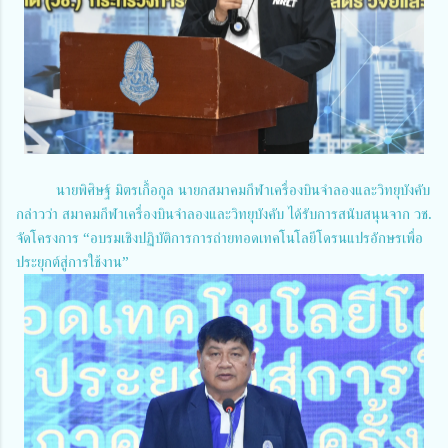
นายพิศิษฐ์ มิตรเกื้อกูล นายกสมาคมกีฬาเครื่องบินจำลองและวิทยุบังคับ
กล่าวว่า สมาคมกีฬาเครื่องบินจำลองและวิทยุบังคับ ได้รับการสนับสนุนจาก วช.
จัดโครงการ “อบรมเชิงปฏิบัติการการถ่ายทอดเทคโนโลยีโดรนแปรอักษรเพื่อ
ประยุกต์สู่การใช้งาน”