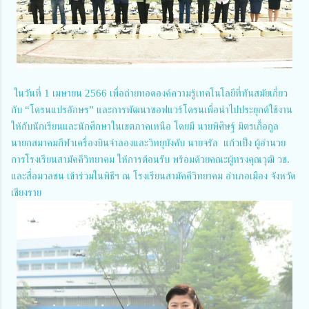
ในวันที่ 1 เมษายน 2566 เพื่อถ่ายทอดองค์ความรู้เทคโนโลยีที่ทันสมัยเกี่ยว
กับ “โดรนแปรอักษร” และการพัฒนาซอฟแวร์โดรนเพื่อนำไปประยุกต์ใช้งาน
ให้กับนักเรียนและนักศึกษาในเขตภาคเหนือ โดยมี นายพิศิษฐ์ มิตรเกื้อกูล
นายกสมาคมกีฬาเครื่องบินจำลองและวิทยุบังคับ นายจรัล แก้วเป็ง ผู้อำนวย
การโรงเรียนสามัคคีวิทยาคม ให้การต้อนรับ พร้อมด้วยคณะผู้ทรงคุณวุฒิ วช.
และสื่อมวลชน เข้าร่วมในพิธีฯ ณ โรงเรียนสามัคคีวิทยาคม อำเภอเมือง จังหวัด
เชียงราย