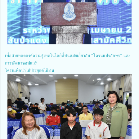
เพื่อถ่ายทอดองค์ความรู้เทคโนโลยีที่ทันสมัยเกี่ยวกับ “โดรนแปรอักษร” และ
การพัฒนาซอฟแวร์
โดรนเพื่อนำไปประยุกต์ใช้งาน