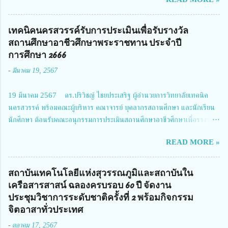
สมาคมวิศวกรรมชีวการแพทย์ไทย จัดการประชุมเผยแพร่ผลการดำเนินงาน
โครงการการวิจัยเชิงปฏิบัติการโดยบูรณาการทุกภาคส่วน เพื่อลดอุบัติเหตุและ
การเสียชีวิตให้สอดคล้องกับเป้าหมายแผนแม่บทฉบับที่ 5 ในวันที่ 22 มีนาคม
เทคนิคนครสวรรค์รับการประเมินเพื่อรับรางวัล
2567 โดยมี ดร.วิภารัตน์ ดีอ่อง ผู้อำนวยการสำนักงานการวิจัยแห่งชาติ เป็น
สถานศึกษาอาชีวศึกษาพระราชทาน ประจำปี
ประธานในพิธีเปิดพร้อมให้นโยบายการผลักดันงานวิจัยเพื่อความปลอดภัยทาง
การศึกษา 2666
ถนน และนายแพทย์ชาญวิทย์ ทระเทพ หัวหน้าโครงการวิจัยฯ กล่าวรายงาน ซึ่ง
-
มีนาคม 19, 2567
การประชุมในครั้งนี้ นางสาวสตตกมล เกียรติพานิช ผู้อำนวยการกองบริหารทุน
วิจัยและนวัตกรรม 2 ได้รับมอบหมายให้เข้าร่วมการประชุม ณ Grand
19 มีนาคม 2567 ดร.ปริวิชญ์ ไชยประเสริฐ ผู้อำนวยการวิทยาลัยเทคนิค
Richmond Stylish Convention Hotel จังหวัดนนทบุรี ดร.วิภารัตน์ ดีอ่อง
นครสวรรค์ พร้อมคณะผู้บริหาร คณาจารย์ บุคลากรสถานศึกษา และนักเรียน
ผู้อำนวยการสำนักงานการวิจัยแห่งชาติ กล่าวว่า วช. ในฐานะหน่วยงานบริหาร
นักศึกษา ต้อนรับคณะอนุกรรมการประเมินสถานศึกษาอาชีวศึกษาเพื่อรางวัล
จัดการทุนวิจัยและนวัตกรรมได้เล็งเห็นถึงความสำคัญของกา...
สถานศึกษาพระราชทาน เขตภาคเหนือ 2 ประจำปี การศึกษา 2566 นำโดย
READ MORE »
นายจักรภพ เนวะมาตย์ ผู้อำนวยการวิทยาลัยเทคนิคตาก ประธานคณะอนุกร
รมการฯ 1.นายวณิชา คณะใน ผู้ทรงคุณวุฒิ 2.นายภัทธาวุธ โพธา ผู้อำนวย
การวิทยาลัยสารพัดช่างกำแพงเพชร 3.นางสาวหัตถาภรณ์ เสาร์เรือน ผู้อำนวย
สถาบันเทคโนโลยีแห่งสุวรรณภูมิและสถาบันใน
การวิทยาลัยการอาชีพบ้านตาก 4.นางเพ็ญศรี ขุนทอง ผู้อำนวยการวิทยาลัย
เครือสารสาสน์ ฉลองครบรอบ 60 ปี จัดงาน
การอาชีพรัตนประสิทธิ์วิทย์ 5.นายธเนศ คงวังทอง ผู้อำนวยการวิทยาลัย
ประชุมวิชาการระดับชาติครั้งที่ 2 พร้อมกิจกรรม
เกษตรและเทคโนโลยีพิจิตร 6.นายชัยณรงค์ คชมาตย์ ผู้อำนวยการวิทยาลัย
จิตอาสาทั่วประเทศ
เทคนิคพิจิตร 7.นายสดายุทธ ภูคลัง รองผู้อำนวยการวิทยาลัยเทคนิคตาก และ
-
ตุลาคม 17, 2567