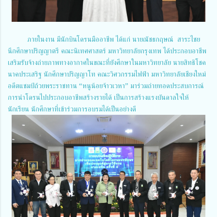
ภายในงาน มีนักบินโดรนมืออาชีพ ได้แก่ นายณัชธกฤษณ์ สาระไชย
นึกศึกษาปริญญาตรี คณะนิเทศศาสตร์ มหาวิทยาลัยกรุงเทพ ได้ประกอบอาชีพ
เสริมรับจ้างถ่ายภาพทางอากาศในขณะที่ยังศึกษาในมหาวิทยาลัย นายสิทธิโชค
นาคประเสริฐ นักศึกษาปริญญาโท คณะวิศวกรรมไฟฟ้า มหาวิทยาลัยเชียงใหม่
อดีตแชมป์ถ้วยพระราชทาน “หนูน้อยจ้าวเวหา” มาร่วมถ่ายทอดประสบการณ์
การนำโดรนไปประกอบอาชีพสร้างรายได้ เป็นการสร้างแรงบันดาลใจให้
นักเรียน นักศึกษาที่เข้าร่วมการอบรมได้เป็นอย่างดี