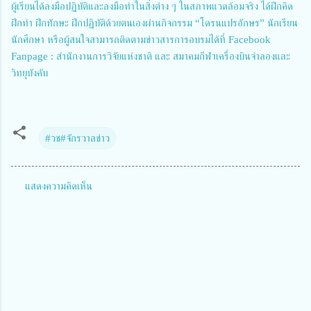
ผู้เรียนได้ลงมือปฏิบัติและลงมือทำในสิ่งต่าง ๆ ในสภาพแวดล้อมจริง ได้ฝึกคิด
ฝึกทำ ฝึกทักษะ ฝึกปฏิบัติด้วยตนเองผ่านกิจกรรม “โดรนแปรอักษร” นักเรียน
นักศึกษา หรือผู้สนใจสามารถติดตามข่าวสารการอบรมได้ที่ Facebook
Fanpage : สำนักงานการวิจัยแห่งชาติ และ สมาคมกีฬาเครื่องบินจำลองและ
วิทยุบังคับ
#​วช#จักรวาลข่าว
แสดงความคิดเห็น
ค
ว
า
ม
คิ
ด