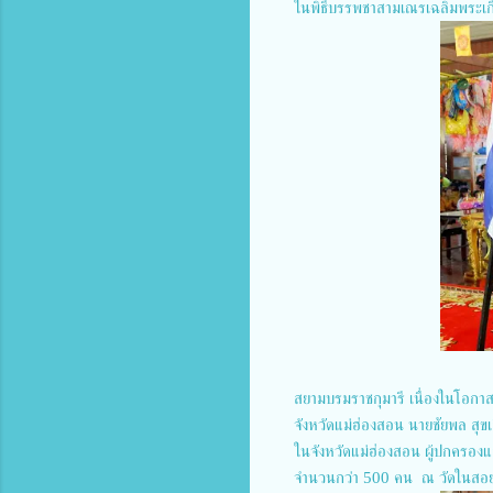
ในพิธีบรรพชาสามเณรเฉลิมพระเกี
สยามบรมราชกุมารี เนื่องในโอกา
จังหวัดแม่ฮ่องสอน นายชัยพล สุข
ในจังหวัดแม่ฮ่องสอน ผู้ปกครองแ
จำนวนกว่า 500 คน ณ วัดในสอย