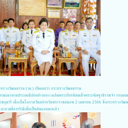
ระทรวงวัฒนธรรม (วธ.) เปิดเผยว่า กระทรวงวัฒนธรรม
มเณรตามประเพณีปอยส่างลอง เฉลิมพระเกียรติสมเด็จพระกนิษฐาธิราชเจ้า กรมสมเ
ชกุมารี เนื่องในโอกาสวันคล้ายวันพระราชสมภพ 2 เมษายน 2566 ซึ่งกระทรวงวัฒ
ะบวชศีลจาริณีเพื่อเป็นต้นแบบมาแล้ว