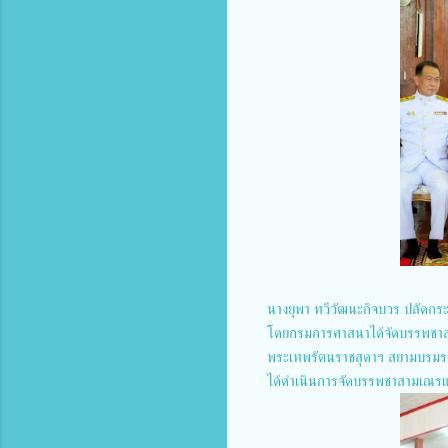
นางยุพา ทวีวัฒนะกิจบวร ปลัดก
โดยกรมการศาสนาได้จัดบรรพชาสา
พระเทพรัตนราชสุดาฯ สยามบรมรา
ได้ดำเนินการจัดบรรพชาสามเณรแล