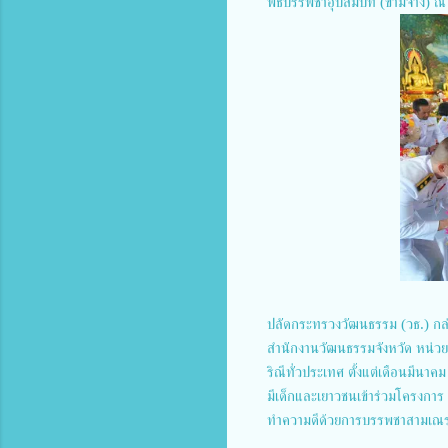
พิธีบรรพชาอุปสมบท (ข่ามจาง) ณ
ปลัดกระทรวงวัฒนธรรม (วธ.) กล
สำนักงานวัฒนธรรมจังหวัด หน่วย
ริณีทั่วประเทศ ตั้งแต่เดือนมีน
มีเด็กและเยาวชนเข้าร่วมโครงกา
ทำความดีด้วยการบรรพชาสามเณรแ