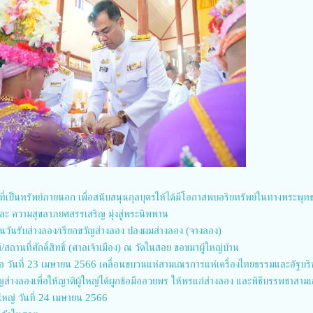
งที่เป็นทรัพย์ภายนอก เพื่อสนับสนุนกุลบุตรให้ได้มีโอกาสพบอริยทรัพย์ในทางพระพุท
ละ ความสุขลาภยศสรรเสริญ มุ่งสู่พระนิพพาน
็นวันรับส่างลอง/เรียกขวัญส่างลอง ปลงผมส่างลอง (จางลอง)
สถานที่ศักดิ์สิทธิ์ (ศาลเจ้าเมือง) ณ วัดในสอย ขอขมาผู้ใหญ่บ้าน
บถือ วันที่ 23 เมษายน 2566 เคลื่อนขบวนแห่สามเณรการแห่เครื่องไทยธรรมและอัฐบริ
บขวัญส่างลองเพื่อให้ญาติผู้ใหญ่ได้ผูกข้อมืออวยพร ให้พรแก่ส่างลอง และพิธีบรรพชาสา
ใหญ่ วันที่ 24 เมษายน 2566