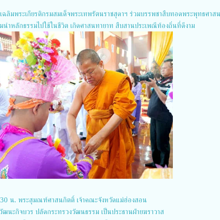
เฉลิมพระเกียรติกรมสมเด็จพระเทพรัตนราชสุดาฯ ร่วมบรรพชาสืบทอดพระพุทธศาส
นำหลักธรรมไปใช้ในชีวิต เกิดศาสนทายาท สืบสานประเพณีท้องถิ่นที่ดีงาม
.30 น. พระสุมณฑ์ศาสนกิตติ์ เจ้าคณะจังหวัดแม่ฮ่องสอน
วีวัฒนะกิจบวร ปลัดกระทรวงวัฒนธรรม เป็นประธานฝ่ายฆราวาส