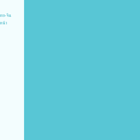
ไทย-จีน
หน้า