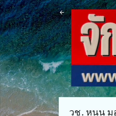
วช. หนุน ม