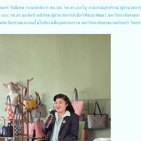
ินทร์ รัศมีเทพ รองเลขาธิการ ศอ.บต. รศ.ดร.เอกวิภู กาลกรณ์สุรปราณ ผู้อำนวยการ
และ รศ.ดร.ศุภศิลป์ มณีรัตน์ ผู้อำนวยการสำนักวิจัยและพัฒนา มหาวิทยาลัยสงขลา
ศูนย์นวัตกรรมและเทคโนโลยียางเพื่ออุตสาหกรรม มหาวิทยาลัยสงขลานครินทร์ วิทยา