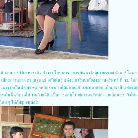
รสำนักงานการวิจัยแห่งชาติ กล่าวว่า โครงการ “การพัฒนาวัสดุยางธรรมชาติเทอร์โมพล
นผลงานของ ดร.ณัฐพนธ์ อุทัยพันธุ์ แห่ง มหาวิทยาลัยสงขลานครินทร์ ที่ วช. ให้
างพาราที่เป็นพืชเศรษฐกิจหลักของภาคใต้มาผสมกับขยะพลาสติก เพื่อผลิตเป็นเฟอร์นิเ
ชนในพื้นที่ภาคใต้ งานวิจัยนี้ถือเป็นการตอบโจทย์การอนุรักษ์สิ่งแวดล้อม วช. จึงให้
ใหม่ ๆ ให้กับชุมชนต่อไป