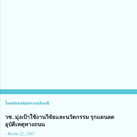
ว
า
ม
คิ
ด
เ
ห็
น
โพสต์ยอดนิยมจากบล็อกนี้
วช. มุ่งเป้าใช้งานวิจัยและนวัตกรรม รุกแผนลด
อุบัติเหตุทางถนน
-
มีนาคม 22, 2567