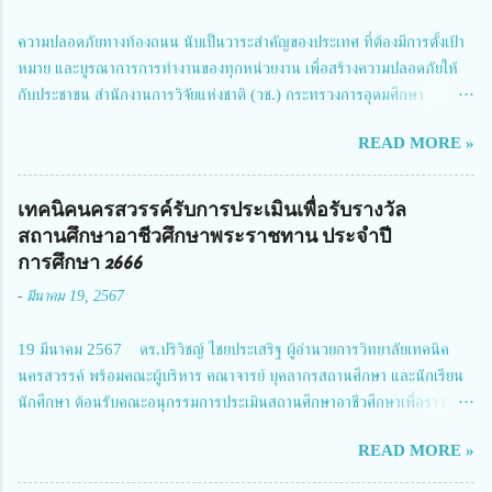
ความปลอดภัยทางท้องถนน นับเป็นวาระสำคัญของประเทศ ที่ต้องมีการตั้งเป้า
หมาย และบูรณาการการทำงานของทุกหน่วยงาน เพื่อสร้างความปลอดภัยให้
กับประชาชน สำนักงานการวิจัยแห่งชาติ (วช.) กระทรวงการอุดมศึกษา
วิทยาศาสตร์ วิจัยและนวัตกรรม ได้ให้ความสำคัญกับเรื่องดังกล่าว จึงร่วมกับ
READ MORE »
สมาคมวิศวกรรมชีวการแพทย์ไทย จัดการประชุมเผยแพร่ผลการดำเนินงาน
โครงการการวิจัยเชิงปฏิบัติการโดยบูรณาการทุกภาคส่วน เพื่อลดอุบัติเหตุและ
การเสียชีวิตให้สอดคล้องกับเป้าหมายแผนแม่บทฉบับที่ 5 ในวันที่ 22 มีนาคม
เทคนิคนครสวรรค์รับการประเมินเพื่อรับรางวัล
2567 โดยมี ดร.วิภารัตน์ ดีอ่อง ผู้อำนวยการสำนักงานการวิจัยแห่งชาติ เป็น
สถานศึกษาอาชีวศึกษาพระราชทาน ประจำปี
ประธานในพิธีเปิดพร้อมให้นโยบายการผลักดันงานวิจัยเพื่อความปลอดภัยทาง
การศึกษา 2666
ถนน และนายแพทย์ชาญวิทย์ ทระเทพ หัวหน้าโครงการวิจัยฯ กล่าวรายงาน ซึ่ง
-
มีนาคม 19, 2567
การประชุมในครั้งนี้ นางสาวสตตกมล เกียรติพานิช ผู้อำนวยการกองบริหารทุน
วิจัยและนวัตกรรม 2 ได้รับมอบหมายให้เข้าร่วมการประชุม ณ Grand
19 มีนาคม 2567 ดร.ปริวิชญ์ ไชยประเสริฐ ผู้อำนวยการวิทยาลัยเทคนิค
Richmond Stylish Convention Hotel จังหวัดนนทบุรี ดร.วิภารัตน์ ดีอ่อง
นครสวรรค์ พร้อมคณะผู้บริหาร คณาจารย์ บุคลากรสถานศึกษา และนักเรียน
ผู้อำนวยการสำนักงานการวิจัยแห่งชาติ กล่าวว่า วช. ในฐานะหน่วยงานบริหาร
นักศึกษา ต้อนรับคณะอนุกรรมการประเมินสถานศึกษาอาชีวศึกษาเพื่อรางวัล
จัดการทุนวิจัยและนวัตกรรมได้เล็งเห็นถึงความสำคัญของกา...
สถานศึกษาพระราชทาน เขตภาคเหนือ 2 ประจำปี การศึกษา 2566 นำโดย
READ MORE »
นายจักรภพ เนวะมาตย์ ผู้อำนวยการวิทยาลัยเทคนิคตาก ประธานคณะอนุกร
รมการฯ 1.นายวณิชา คณะใน ผู้ทรงคุณวุฒิ 2.นายภัทธาวุธ โพธา ผู้อำนวย