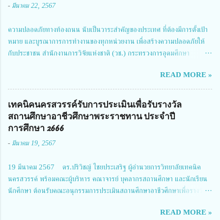
-
มีนาคม 22, 2567
ความปลอดภัยทางท้องถนน นับเป็นวาระสำคัญของประเทศ ที่ต้องมีการตั้งเป้า
หมาย และบูรณาการการทำงานของทุกหน่วยงาน เพื่อสร้างความปลอดภัยให้
กับประชาชน สำนักงานการวิจัยแห่งชาติ (วช.) กระทรวงการอุดมศึกษา
วิทยาศาสตร์ วิจัยและนวัตกรรม ได้ให้ความสำคัญกับเรื่องดังกล่าว จึงร่วมกับ
READ MORE »
สมาคมวิศวกรรมชีวการแพทย์ไทย จัดการประชุมเผยแพร่ผลการดำเนินงาน
โครงการการวิจัยเชิงปฏิบัติการโดยบูรณาการทุกภาคส่วน เพื่อลดอุบัติเหตุและ
การเสียชีวิตให้สอดคล้องกับเป้าหมายแผนแม่บทฉบับที่ 5 ในวันที่ 22 มีนาคม
เทคนิคนครสวรรค์รับการประเมินเพื่อรับรางวัล
2567 โดยมี ดร.วิภารัตน์ ดีอ่อง ผู้อำนวยการสำนักงานการวิจัยแห่งชาติ เป็น
สถานศึกษาอาชีวศึกษาพระราชทาน ประจำปี
ประธานในพิธีเปิดพร้อมให้นโยบายการผลักดันงานวิจัยเพื่อความปลอดภัยทาง
การศึกษา 2666
ถนน และนายแพทย์ชาญวิทย์ ทระเทพ หัวหน้าโครงการวิจัยฯ กล่าวรายงาน ซึ่ง
-
มีนาคม 19, 2567
การประชุมในครั้งนี้ นางสาวสตตกมล เกียรติพานิช ผู้อำนวยการกองบริหารทุน
วิจัยและนวัตกรรม 2 ได้รับมอบหมายให้เข้าร่วมการประชุม ณ Grand
19 มีนาคม 2567 ดร.ปริวิชญ์ ไชยประเสริฐ ผู้อำนวยการวิทยาลัยเทคนิค
Richmond Stylish Convention Hotel จังหวัดนนทบุรี ดร.วิภารัตน์ ดีอ่อง
นครสวรรค์ พร้อมคณะผู้บริหาร คณาจารย์ บุคลากรสถานศึกษา และนักเรียน
ผู้อำนวยการสำนักงานการวิจัยแห่งชาติ กล่าวว่า วช. ในฐานะหน่วยงานบริหาร
นักศึกษา ต้อนรับคณะอนุกรรมการประเมินสถานศึกษาอาชีวศึกษาเพื่อรางวัล
จัดการทุนวิจัยและนวัตกรรมได้เล็งเห็นถึงความสำคัญของกา...
สถานศึกษาพระราชทาน เขตภาคเหนือ 2 ประจำปี การศึกษา 2566 นำโดย
READ MORE »
นายจักรภพ เนวะมาตย์ ผู้อำนวยการวิทยาลัยเทคนิคตาก ประธานคณะอนุกร