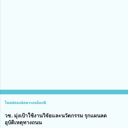
ว
า
ม
คิ
ด
เ
ห็
น
โพสต์ยอดนิยมจากบล็อกนี้
วช. มุ่งเป้าใช้งานวิจัยและนวัตกรรม รุกแผนลด
อุบัติเหตุทางถนน