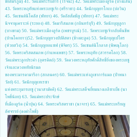
ชัยสมรภูมิ) 41. วัดแม่พระรับสาร (โรจนะ) 42. วัดแม่พระเมืองลูร์ด (บางแสน)
43. วัดพระหฤทัยแห่งพระเยซูเจ้า (ศรีราชา) 44. วัดนักบุญยาโกเบ (บ่อวิน)
45. วัดเซนต์นิโคลัส (พัทยา) 46. วัดอัสสัมชัญ (พัทยา) 47. วัดแม่พระ
นิจจานุเคราะห์ (ระยอง) 48. วัดมารีสมภพ (กบินทร์บุรี) 49. วัดนักบุญลูกา
(บางขาม) 50. วัดแม่พระเมืองลูร์ด (เพชรบูรณ์) 51. วัดพระเยซูเจ้ากลับคืนชีพ
(บ้านโคกยาว)52. วัดนักบุญยวงบัปติสตา (ช้างตะลูด) 53. วัดนักบุญเปโตร
(ห้วยสวิง) 54. วัดนักบุญยอแซฟ (พิจิตร) 55. วัดเซนต์นิโกลาส (พิษณุโลก)
56. วัดพระคริสตสมภพ (กำแพงเพชร) 57. วัดพระหฤทัย (สวรรคโลก) 58.
วัดแม่พระลูกประคำ (อุตรดิตถ์) 59. วัดดวงพระหฤทัยศักดิ์สิทธิ์ยิ่งของพระเยซู
เจ้าและดวงหทัยนิรมล
ของพระมารดามารีอา (สกลนคร) 60. วัดแม่พระแห่งภูเขาการ์แมล (ป่าพนา
วัลย์) 61. วัดนักบุญเทเรซา
แห่งพระกุมารเยซู (วนาสามัคคี) 62. วัดแม่พระเสด็จเยี่ยมนางเอลีซาเบ็ธ (นา
โพธิ์น้อย) 63. วัดแม่พระประจักษ์
ที่เมืองลูร์ด (น้ำบุ้น) 64. วัดพระคริสตราชา (นาจาร) 65. วัดแม่พระเหรียญ
อัศจรรย์ (ดงคำโพธิ์)