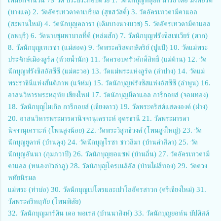
(บางแค) 2. วัดอัครเทวดาคาเบรียล (สุขสวัสดิ์) 3. วัดอัครเทวดามีคาแอล
(สะพานใหม่) 4. วัดนักบุญคลารา (เดิมบางนางบวช) 5. วัดอัครเทวดามีคาแอล
(ลพบุรี) 6. วัดนายชุมพาบาลที่ดี (หล่มสัก) 7. วัดนักบุญฟรังซิสเซเวียร์ (ตาก)
8. วัดนักบุญเทเรซา (แม่สอด) 9. วัดพระคริสตกษัตริย์ (ปูแป้) 10. วัดแม่พระ
ประจักษ์เมืองลูร์ด (ห้วยน้ำนัก) 11. วัดครอบครัวศักดิ์สิทธิ์ (แม่ต้าน) 12. วัด
นักบุญฟรังซิสอัสซีซี (แม่ตะวอ) 13. วัดแม่พระแห่งลูร์ด (ลำปาง) 14. วัดแม่
พระราชินีแห่งสันติภาพ (แจ้ห่ม) 15. วัดนักบุญฟรังซิสแห่งอัสซีซี (ลำพูน) 16.
อาสนวิหารพระหฤทัย เชียงใหม่ 17. วัดนักบุญมีคาแอล การีกอยส์ (จอมทอง)
18. วัดนักบุญไมเกิล การีกอยส์ (เชียงดาว) 19. วัดพระคริสต์แสดงองค์ (ฝาง)
20. อาสนวิหารพระมารดานิจจานุเคราะห์ อุดรธานี 21. วัดพระมารดา
นิจจานุเคราะห์ (โพนสูงน้อย) 22. วัดพระวิสุทธิวงศ์ (โพนสูงใหญ่) 23. วัด
นักบุญยูดาห์ (บ้านดุง) 24. วัดนักบุญโรซา ชาวลีมา (บ้านคำสีดา) 25. วัด
นักบุญอันนา (กุมภวาปี) 26. วัดนักบุญยอแซฟ (บ้านถิ่น) 27. วัดอัครเทวดามี
คาแอล (หนองบัวลำภู) 28. วัดนักบุญโครเนลิอัส (บ้านไผ่สีทอง) 29. วัดดวง
หทัยนิรมล
แม่พระ (ท่าบ่อ) 30. วัดนักบุญเปโตรและเปาโลอัครสาวก (ศรีเชียงใหม่) 31.
วัดพระศรีหฤทัย (โพนพิสัย)
32. วัดนักบุญมาร์ติน เดอ พอเรส (บ้านนาสิงห์) 33. วัดนักบุญยอห์น บัปติสต์