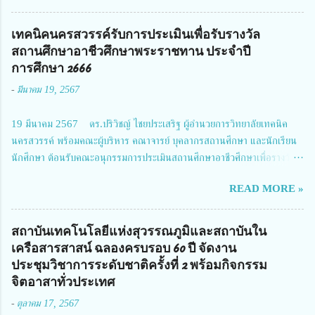
โครงการการวิจัยเชิงปฏิบัติการโดยบูรณาการทุกภาคส่วน เพื่อลดอุบัติเหตุและ
การเสียชีวิตให้สอดคล้องกับเป้าหมายแผนแม่บทฉบับที่ 5 ในวันที่ 22 มีนาคม
เทคนิคนครสวรรค์รับการประเมินเพื่อรับรางวัล
2567 โดยมี ดร.วิภารัตน์ ดีอ่อง ผู้อำนวยการสำนักงานการวิจัยแห่งชาติ เป็น
สถานศึกษาอาชีวศึกษาพระราชทาน ประจำปี
ประธานในพิธีเปิดพร้อมให้นโยบายการผลักดันงานวิจัยเพื่อความปลอดภัยทาง
การศึกษา 2666
ถนน และนายแพทย์ชาญวิทย์ ทระเทพ หัวหน้าโครงการวิจัยฯ กล่าวรายงาน ซึ่ง
-
มีนาคม 19, 2567
การประชุมในครั้งนี้ นางสาวสตตกมล เกียรติพานิช ผู้อำนวยการกองบริหารทุน
วิจัยและนวัตกรรม 2 ได้รับมอบหมายให้เข้าร่วมการประชุม ณ Grand
19 มีนาคม 2567 ดร.ปริวิชญ์ ไชยประเสริฐ ผู้อำนวยการวิทยาลัยเทคนิค
Richmond Stylish Convention Hotel จังหวัดนนทบุรี ดร.วิภารัตน์ ดีอ่อง
นครสวรรค์ พร้อมคณะผู้บริหาร คณาจารย์ บุคลากรสถานศึกษา และนักเรียน
ผู้อำนวยการสำนักงานการวิจัยแห่งชาติ กล่าวว่า วช. ในฐานะหน่วยงานบริหาร
นักศึกษา ต้อนรับคณะอนุกรรมการประเมินสถานศึกษาอาชีวศึกษาเพื่อรางวัล
จัดการทุนวิจัยและนวัตกรรมได้เล็งเห็นถึงความสำคัญของกา...
สถานศึกษาพระราชทาน เขตภาคเหนือ 2 ประจำปี การศึกษา 2566 นำโดย
READ MORE »
นายจักรภพ เนวะมาตย์ ผู้อำนวยการวิทยาลัยเทคนิคตาก ประธานคณะอนุกร
รมการฯ 1.นายวณิชา คณะใน ผู้ทรงคุณวุฒิ 2.นายภัทธาวุธ โพธา ผู้อำนวย
การวิทยาลัยสารพัดช่างกำแพงเพชร 3.นางสาวหัตถาภรณ์ เสาร์เรือน ผู้อำนวย
สถาบันเทคโนโลยีแห่งสุวรรณภูมิและสถาบันใน
การวิทยาลัยการอาชีพบ้านตาก 4.นางเพ็ญศรี ขุนทอง ผู้อำนวยการวิทยาลัย
เครือสารสาสน์ ฉลองครบรอบ 60 ปี จัดงาน
การอาชีพรัตนประสิทธิ์วิทย์ 5.นายธเนศ คงวังทอง ผู้อำนวยการวิทยาลัย
ประชุมวิชาการระดับชาติครั้งที่ 2 พร้อมกิจกรรม
เกษตรและเทคโนโลยีพิจิตร 6.นายชัยณรงค์ คชมาตย์ ผู้อำนวยการวิทยาลัย
จิตอาสาทั่วประเทศ
เทคนิคพิจิตร 7.นายสดายุทธ ภูคลัง รองผู้อำนวยการวิทยาลัยเทคนิคตาก และ
-
ตุลาคม 17, 2567
8.นายณัฐกฤต ภูทวี รองผู้อำนวยการวิทยาลัยเทคนิคตาก นายจักรภพ กล่าว