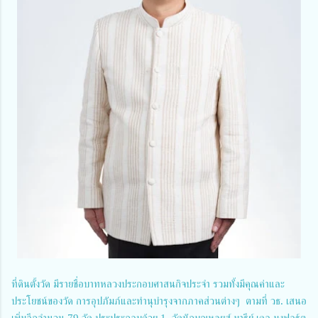
ที่ดินตั้งวัด มีรายชื่อบาทหลวงประกอบศาสนกิจประจำ รวมทั้งมีคุณค่าและ
ประโยชน์ของวัด การอุปภัมภ์และทำนุบำรุงจากภาคส่วนต่างๆ ตามที่ วธ. เสนอ
เพิ่มอีกจำนวน 79 วัด ประประกอบด้วย 1. วัดนักบุญหลุยส์ มารีย์ เดอ มงฟอร์ต