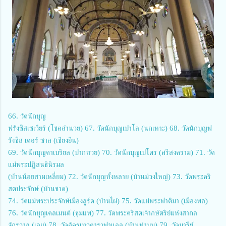
66. วัดนักบุญ
ฟรังซิสเซเวียร์ (โชคอำนวย) 67. วัดนักบุญเปาโล (นกเหาะ) 68. วัดนักบุญฟ
รังซิส เดอร์ ซาล (เชียงยืน)
69. วัดนักบุญคาเบรียล (ปากทวย) 70. วัดนักบุญเปโตร (ศรีสงคราม) 71. วัด
แม่พระปฏิสนธินิรมล
(บ้านน้อยสามเหลี่ยม) 72. วัดนักบุญทั้งหลาย (บ้านม่วงใหญ่) 73. วัดพระคริ
สตประจักษ์ (บ้านชาด)
74. วัดแม่พระประจักษ์เมืองลูร์ด (บ้านไผ่) 75. วัดแม่พระฟาติมา (เมืองพล)
76. วัดนักบุญเคลเมนต์ (ชุมแพ) 77. วัดพระคริสตเจ้ากษัตริย์แห่งสากล
จักรวาล (เลย) 78. วัดอัครเทวดาราฟาแอล (บ้านท่าบม) 79. วัดมารีย์