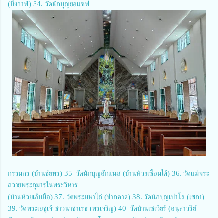
(บึงกาฬ) 34. วัดนักบุญยอแซฟ
กรรมกร (บ้านชัยพร) 35. วัดนักบุญอักแนส (บ้านห้วยเซือมใต้) 36. วัดแม่พระ
ถวายพระกุมารในพระวิหาร
(บ้านห้วยเล็บมือ) 37. วัดพระมหาไถ่ (ปากคาด) 38. วัดนักบุญเปาโล (เซกา)
39. วัดพระเยซูเจ้าชาวนาซาเรธ (พรเจริญ) 40. วัดบ้านเซเวียร์ (อนุสาวรีย์