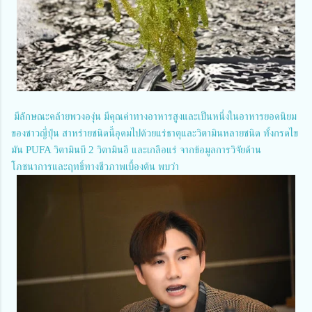
มีลักษณะคล้ายพวงองุ่น มีคุณค่าทางอาหารสูงและเป็นหนึ่งในอาหารยอดนิยม
ของชาวญี่ปุ่น สาหร่ายชนิดนี้อุดมไปด้วยแร่ธาตุและวิตามินหลายชนิด ทั้งกรดไข
มัน PUFA วิตามินบี 2 วิตามินอี และเกลือแร่ จากข้อมูลการวิจัยด้าน
โภชนาการและฤทธิ์ทางชีวภาพเบื้องต้น พบว่า