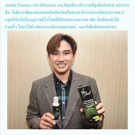
เทคนิค Franze cell diffusion และมีฤทธิ์ทางชีวภาพที่สูงขึ้นอีกด้วย หลังจาก
นั้น ได้มีการพัฒนาต่อยอดผลิตภัณฑ์เซรั่มชะลอวัยจากสารสกัดสาหร่ายพวง
องุ่นที่กักเก็บในอนุภาคนีโอโซมที่มีลักษณะเหมาะสม เช่น ซึมซับลงผิวได้
รวดเร็ว ไม่ทำให้ผิวมันและเหนียวเหนอะหนะ และยังมีกลิ่นหอมอ่อนๆ