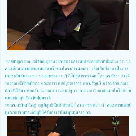
นายชาญณรงค์ มณีรัตน์ ผู้อำนวยการกลุ่มสารนิเทศและประชาสัมพันธ์ วช. นำ
คณะสื่อมวลชนเยี่ยมชมผลสำเร็จของโครงการดังกล่าว เพื่อเป็นสื่อกลางในการ
ประชาสัมพันธ์และการเผยแพร่ผลงานวิจัยไปสู่สาธารณชน โดย ดร.วัชระ ดำจุติ
รองคณบดีฝ่ายบริหาร คณะการแพทย์บูรณาการ มทร.ธัญบุรี พร้อมด้วย คณะ
นักวิจัยให้การต้อนรับ ณ คณะการแพทย์บูรณาการ มหาวิทยาลัยเทคโนโลยีราช
มงคลธัญบุรี จังหวัดปทุมธานี
รศ.ดร.กรวินท์วิชญ์ บุญพิสุทธินันท์ หัวหน้าโครงการฯ กล่าวว่า คณะการแพทย์
บูรณาการ มทร.ธัญบุรี ได้รับการสนับสนุนทุนจาก วช.