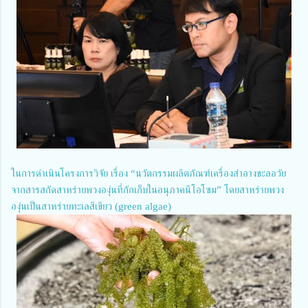
ในการดำเนินโครงการวิจัย เรื่อง “นวัตกรรมผลิตภัณฑ์เครื่องสำอางชะลอวัย
จากสารสกัดสาหร่ายพวงองุ่นที่กักเก็บในอนุภาคนีโอโซม” โดยสาหร่ายพวง
องุ่นเป็นสาหร่ายทะเลสีเขียว (green algae)