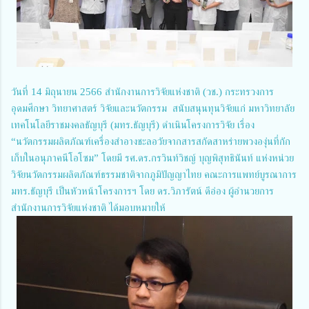
วันที่ 14 มิถุนายน 2566 สำนักงานการวิจัยแห่งชาติ (วช.) กระทรวงการ
อุดมศึกษา วิทยาศาสตร์ วิจัยและนวัตกรรม สนับสนุนทุนวิจัยแก่ มหาวิทยาลัย
เทคโนโลยีราชมงคลธัญบุรี (มทร.ธัญบุรี) ดำเนินโครงการวิจัย เรื่อง
“นวัตกรรมผลิตภัณฑ์เครื่องสำอางชะลอวัยจากสารสกัดสาหร่ายพวงองุ่นที่กัก
เก็บในอนุภาคนีโอโซม” โดยมี รศ.ดร.กรวินท์วิชญ์ บุญพิสุทธินันท์ แห่งหน่วย
วิจัยนวัตกรรมผลิตภัณฑ์ธรรมชาติจากภูมิปัญญาไทย คณะการแพทย์บูรณาการ
มทร.ธัญบุรี เป็นหัวหน้าโครงการฯ โดย ดร.วิภารัตน์ ดีอ่อง ผู้อำนวยการ
สำนักงานการวิจัยแห่งชาติ ได้มอบหมายให้