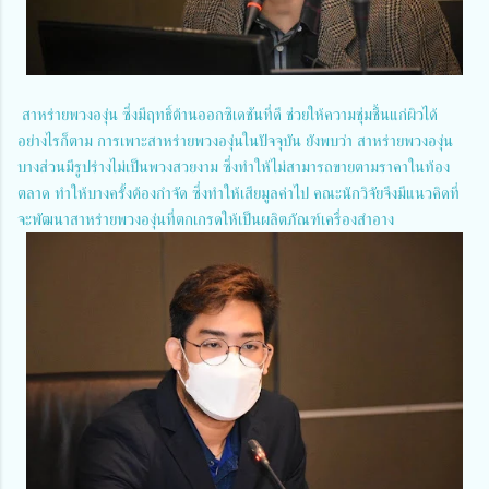
สาหร่ายพวงองุ่น ซึ่งมีฤทธิ์ต้านออกซิเดชันที่ดี ช่วยให้ความชุ่มชื้นแก่ผิวได้
อย่างไรก็ตาม การเพาะสาหร่ายพวงองุ่นในปัจจุบัน ยังพบว่า สาหร่ายพวงองุ่น
บางส่วนมีรูปร่างไม่เป็นพวงสวยงาม ซึ่งทำให้ไม่สามารถขายตามราคาในท้อง
ตลาด ทำให้บางครั้งต้องกำจัด ซึ่งทำให้เสียมูลค่าไป คณะนักวิจัยจึงมีแนวคิดที่
จะพัฒนาสาหร่ายพวงองุ่นที่ตกเกรดให้เป็นผลิตภัณฑ์เครื่องสำอาง