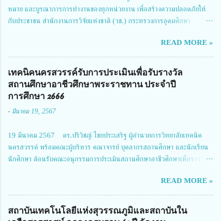
หมาย และบูรณาการการทำงานของทุกหน่วยงาน เพื่อสร้างความปลอดภัยให้
กับประชาชน สำนักงานการวิจัยแห่งชาติ (วช.) กระทรวงการอุดมศึกษา
วิทยาศาสตร์ วิจัยและนวัตกรรม ได้ให้ความสำคัญกับเรื่องดังกล่าว จึงร่วมกับ
READ MORE »
สมาคมวิศวกรรมชีวการแพทย์ไทย จัดการประชุมเผยแพร่ผลการดำเนินงาน
โครงการการวิจัยเชิงปฏิบัติการโดยบูรณาการทุกภาคส่วน เพื่อลดอุบัติเหตุและ
การเสียชีวิตให้สอดคล้องกับเป้าหมายแผนแม่บทฉบับที่ 5 ในวันที่ 22 มีนาคม
เทคนิคนครสวรรค์รับการประเมินเพื่อรับรางวัล
2567 โดยมี ดร.วิภารัตน์ ดีอ่อง ผู้อำนวยการสำนักงานการวิจัยแห่งชาติ เป็น
สถานศึกษาอาชีวศึกษาพระราชทาน ประจำปี
ประธานในพิธีเปิดพร้อมให้นโยบายการผลักดันงานวิจัยเพื่อความปลอดภัยทาง
การศึกษา 2666
ถนน และนายแพทย์ชาญวิทย์ ทระเทพ หัวหน้าโครงการวิจัยฯ กล่าวรายงาน ซึ่ง
-
มีนาคม 19, 2567
การประชุมในครั้งนี้ นางสาวสตตกมล เกียรติพานิช ผู้อำนวยการกองบริหารทุน
วิจัยและนวัตกรรม 2 ได้รับมอบหมายให้เข้าร่วมการประชุม ณ Grand
19 มีนาคม 2567 ดร.ปริวิชญ์ ไชยประเสริฐ ผู้อำนวยการวิทยาลัยเทคนิค
Richmond Stylish Convention Hotel จังหวัดนนทบุรี ดร.วิภารัตน์ ดีอ่อง
นครสวรรค์ พร้อมคณะผู้บริหาร คณาจารย์ บุคลากรสถานศึกษา และนักเรียน
ผู้อำนวยการสำนักงานการวิจัยแห่งชาติ กล่าวว่า วช. ในฐานะหน่วยงานบริหาร
นักศึกษา ต้อนรับคณะอนุกรรมการประเมินสถานศึกษาอาชีวศึกษาเพื่อรางวัล
จัดการทุนวิจัยและนวัตกรรมได้เล็งเห็นถึงความสำคัญของกา...
สถานศึกษาพระราชทาน เขตภาคเหนือ 2 ประจำปี การศึกษา 2566 นำโดย
READ MORE »
นายจักรภพ เนวะมาตย์ ผู้อำนวยการวิทยาลัยเทคนิคตาก ประธานคณะอนุกร
รมการฯ 1.นายวณิชา คณะใน ผู้ทรงคุณวุฒิ 2.นายภัทธาวุธ โพธา ผู้อำนวย
การวิทยาลัยสารพัดช่างกำแพงเพชร 3.นางสาวหัตถาภรณ์ เสาร์เรือน ผู้อำนวย
สถาบันเทคโนโลยีแห่งสุวรรณภูมิและสถาบันใน
การวิทยาลัยการอาชีพบ้านตาก 4.นางเพ็ญศรี ขุนทอง ผู้อำนวยการวิทยาลัย