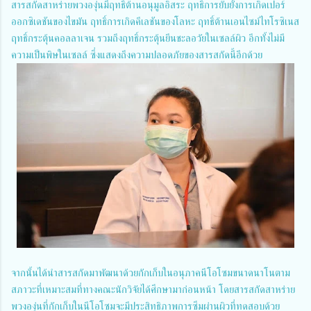
สารสกัดสาหร่ายพวงองุ่นมีฤทธิ์ต้านอนุมูลอิสระ ฤทธิ์การยับยั้งการเกิดเปอร์
ออกซิเดชันของไขมัน ฤทธิ์การเกิดคีเลชันของโลหะ ฤทธิ์ต้านเอนไซม์ไทโรซิเนส
ฤทธิ์กระตุ้นคอลลาเจน รวมถึงฤทธิ์กระตุ้นยีนชะลอวัยในเซลล์ผิว อีกทั้งไม่มี
ความเป็นพิษในเซลล์ ซึ่งแสดงถึงความปลอดภัยของสารสกัดนี้อีกด้วย
จากนั้นได้นำสารสกัดมาพัฒนาด้วยกักเก็บในอนุภาคนีโอโซมขนาดนาโนตาม
สภาวะที่เหมาะสมที่ทางคณะนักวิจัยได้ศึกษามาก่อนหน้า โดยสารสกัดสาหร่าย
พวงองุ่นที่กักเก็บในนีโอโซมจะมีประสิทธิภาพการซึมผ่านผิวที่ทดสอบด้วย