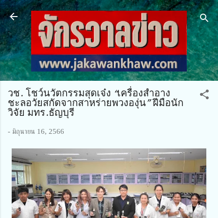
ข้ามไปที่เนื้อหาหลัก
วช. โชว์นวัตกรรมสุดเจ๋ง “เครื่องสำอาง
ชะลอวัยสกัดจากสาหร่ายพวงองุ่น” ฝีมือนัก
วิจัย มทร.ธัญบุรี
-
มิถุนายน 16, 2566