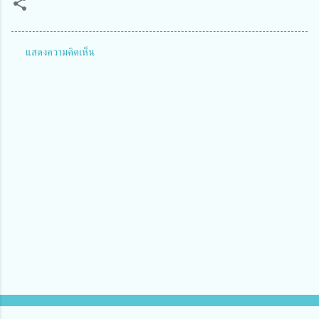
แสดงความคิดเห็น
ค
ว
า
ม
คิ
ด
เ
ห็
น