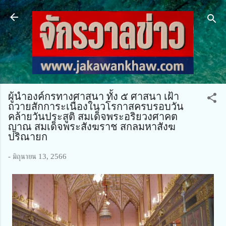
ข้ามไปที่เนื้อหาหลัก
ผู้นำองค์กรทางศาสนา ทั้ง ๕ ศาสนา เฝ้า
ถวายสักการะเนื่องในวโรกาสครบรอบวัน
คล้ายวันประสูติ​ สมเด็จพระอริยวงศาคต
ญาณ สมเด็จพระสังฆราช สกลมหาสังฆ
ปริณายก
-
มิถุนายน 13, 2566