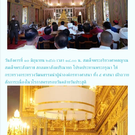
วันอังคารที่ ๑๓ มิถุนายน ๒๕๖๖ เวลา ๑๔.๐๐ น. สมเด็จพระอริยวงศาคตญาณ
สมเด็จพระสังฆราช สกลมหาสังฆปริณายก โปรดประทานพระกรุณา ให้
กระทรวงกระทรวงวัฒนธรรมนำผู้นำองค์กรทางศาสนา ทั้ง ๕ ศาสนา เฝ้าถวาย
สักการะเนื่องในวโรกาสครบรอบวันคล้ายวันประสูติ