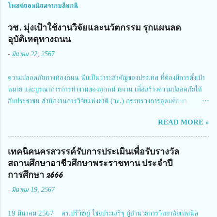
โพสต์ยอดนิยมจากบล็อกนี้
วช. มุ่งเป้าใช้งานวิจัยและนวัตกรรม รุกแผนลด
อุบัติเหตุทางถนน
-
มีนาคม 22, 2567
ความปลอดภัยทางท้องถนน นับเป็นวาระสำคัญของประเทศ ที่ต้องมีการตั้งเป้า
หมาย และบูรณาการการทำงานของทุกหน่วยงาน เพื่อสร้างความปลอดภัยให้
กับประชาชน สำนักงานการวิจัยแห่งชาติ (วช.) กระทรวงการอุดมศึกษา
วิทยาศาสตร์ วิจัยและนวัตกรรม ได้ให้ความสำคัญกับเรื่องดังกล่าว จึงร่วมกับ
READ MORE »
สมาคมวิศวกรรมชีวการแพทย์ไทย จัดการประชุมเผยแพร่ผลการดำเนินงาน
โครงการการวิจัยเชิงปฏิบัติการโดยบูรณาการทุกภาคส่วน เพื่อลดอุบัติเหตุและ
การเสียชีวิตให้สอดคล้องกับเป้าหมายแผนแม่บทฉบับที่ 5 ในวันที่ 22 มีนาคม
เทคนิคนครสวรรค์รับการประเมินเพื่อรับรางวัล
2567 โดยมี ดร.วิภารัตน์ ดีอ่อง ผู้อำนวยการสำนักงานการวิจัยแห่งชาติ เป็น
สถานศึกษาอาชีวศึกษาพระราชทาน ประจำปี
ประธานในพิธีเปิดพร้อมให้นโยบายการผลักดันงานวิจัยเพื่อความปลอดภัยทาง
การศึกษา 2666
ถนน และนายแพทย์ชาญวิทย์ ทระเทพ หัวหน้าโครงการวิจัยฯ กล่าวรายงาน ซึ่ง
-
มีนาคม 19, 2567
การประชุมในครั้งนี้ นางสาวสตตกมล เกียรติพานิช ผู้อำนวยการกองบริหารทุน
วิจัยและนวัตกรรม 2 ได้รับมอบหมายให้เข้าร่วมการประชุม ณ Grand
19 มีนาคม 2567 ดร.ปริวิชญ์ ไชยประเสริฐ ผู้อำนวยการวิทยาลัยเทคนิค