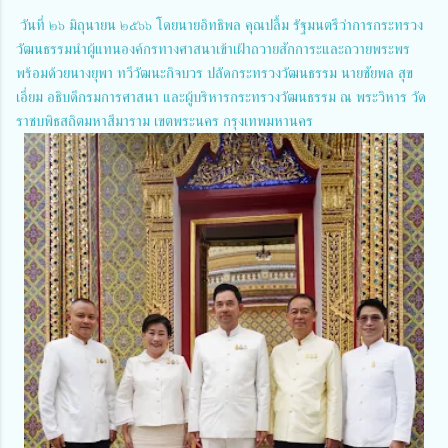
วันที่ ๒๖ มิถุนายน ๒๕๖๖ โดยนายอิทธิพล คุณปลื้ม รัฐมนตรีว่าการกระทรวง
วัฒนธรรมนำผู้แทนองค์กรทางศาสนาเข้าเฝ้าถวายสักการะและถวายพระพร
พร้อมด้วยนางยุพา ทวีวัฒนะกิจบวร ปลัดกระทรวงวัฒนธรรม นายชัยพล สุข
เอี่ยม อธิบดีกรมการศาสนา และผู้บริหารกระทรวงวัฒนธรรม ณ พระวิหาร วัด
ราชบพิธสถิตมหาสีมาราม เขตพระนคร กรุงเทพมหานคร