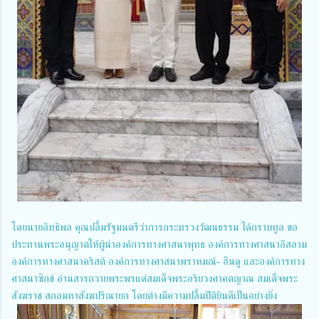
โดยนายอิทธิพล คุณปลื้มรัฐมนตรีว่าการกระทรวงวัฒนธรรม ได้กราบทูล ขอ
ประทานพระอนุญาตให้ผู้นำองค์การทางศาสนาพุทธ องค์การทางศาสนาอิสลาม
องค์การทางศาสนาคริสต์ องค์การทางศาสนาพราหมณ์- ฮินดู และองค์การทาง
ศาสนาซิกข์ อ่านสารถวายพระพรแด่สมเด็จพระอริยวงศาคตญาณ สมเด็จพระ
สังฆราช สกลมหาสังฆปริณายก โดยต่างมีความปลื้มปีติยินดีเป็นอย่างยิ่ง