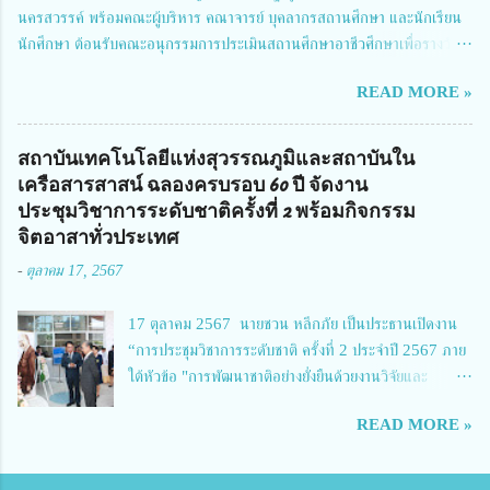
Richmond Stylish Convention Hotel จังหวัดนนทบุรี ดร.วิภารัตน์ ดีอ่อง
นครสวรรค์ พร้อมคณะผู้บริหาร คณาจารย์ บุคลากรสถานศึกษา และนักเรียน
ผู้อำนวยการสำนักงานการวิจัยแห่งชาติ กล่าวว่า วช. ในฐานะหน่วยงานบริหาร
นักศึกษา ต้อนรับคณะอนุกรรมการประเมินสถานศึกษาอาชีวศึกษาเพื่อรางวัล
จัดการทุนวิจัยและนวัตกรรมได้เล็งเห็นถึงความสำคัญของกา...
สถานศึกษาพระราชทาน เขตภาคเหนือ 2 ประจำปี การศึกษา 2566 นำโดย
READ MORE »
นายจักรภพ เนวะมาตย์ ผู้อำนวยการวิทยาลัยเทคนิคตาก ประธานคณะอนุกร
รมการฯ 1.นายวณิชา คณะใน ผู้ทรงคุณวุฒิ 2.นายภัทธาวุธ โพธา ผู้อำนวย
การวิทยาลัยสารพัดช่างกำแพงเพชร 3.นางสาวหัตถาภรณ์ เสาร์เรือน ผู้อำนวย
สถาบันเทคโนโลยีแห่งสุวรรณภูมิและสถาบันใน
การวิทยาลัยการอาชีพบ้านตาก 4.นางเพ็ญศรี ขุนทอง ผู้อำนวยการวิทยาลัย
เครือสารสาสน์ ฉลองครบรอบ 60 ปี จัดงาน
การอาชีพรัตนประสิทธิ์วิทย์ 5.นายธเนศ คงวังทอง ผู้อำนวยการวิทยาลัย
ประชุมวิชาการระดับชาติครั้งที่ 2 พร้อมกิจกรรม
เกษตรและเทคโนโลยีพิจิตร 6.นายชัยณรงค์ คชมาตย์ ผู้อำนวยการวิทยาลัย
จิตอาสาทั่วประเทศ
เทคนิคพิจิตร 7.นายสดายุทธ ภูคลัง รองผู้อำนวยการวิทยาลัยเทคนิคตาก และ
-
ตุลาคม 17, 2567
8.นายณัฐกฤต ภูทวี รองผู้อำนวยการวิทยาลัยเทคนิคตาก นายจักรภพ กล่าว
ว่า วิทยาลัยเทคนิคนครสวรรค์เป็นสถานศึกษาขนาดใหญ่พิเศษ มีความเป็นมาที่
17 ตุลาคม 2567 นายชวน หลีกภัย เป็นประธานเปิดงาน
ยาวนาน มีบุคลากร นักเรียน นักศึกษาจำนวนมาก ต้องการควา...
“การประชุมวิชาการระดับชาติ ครั้งที่ 2 ประจำปี 2567 ภาย
ใต้หัวข้อ "การพัฒนาชาติอย่างยั่งยืนด้วยงานวิจัยและ
นวัตกรรม (The 2nd Suvamabhumi Institute of
READ MORE »
Technology National Conference 2024: 'Towards
Thailand Sustainability Research')" พร้อมทั้งกล่าว
ปาฐกถาพิเศษ เรื่อง "มองอนาคตประเทศไทยในการพัฒนา