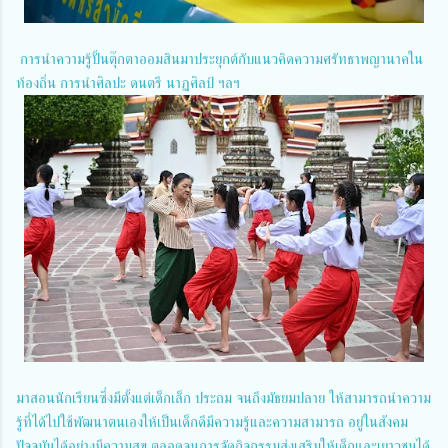
การนำความรู้ปั้นตุ๊กตาออมสินมาประยุกต์กับแนวคิดความศรัทธาพญานาคใน
ท้องถิ่น การนำศิลปะ ดนตรี นาฏศิลป์ ฯลฯ
มาสอนนักเรียนซึ่งมีตั้งแต่เด็กเล็ก ประถม จนถึงมัธยมปลาย ให้สามารถนำความ
รู้ที่ได้ไปใช้พัฒนาตนเองให้เป็นเด็กดีมีความรู้และความสามารถ อยู่ในสังคม
ปัจจุบันได้อย่างมีความสุข ตลอดจนการจัดกิจกรรมส่งเสริมให้เด็กและเยาวชนได้