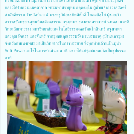
หรือผลิตภัณฑ์ในชุมชนมาใช้ในงานด้านศาสนาและเศรษฐกิจ การประชุมดัง
กล่าวได้รับความเมตตาจาก พระมหาศรายุทธ อคฺคธมฺโม ผู้ช่วยเจ้าอาวาสวัดศรี
สามัคคีธรรม จังหวัดบึงกาฬ พระครูวินัยธรกิตติศักดิ์ โคตมสิสฺโส ผู้ช่วยเจ้า
อาวาสวัดพระเชตุพนวิมลมังคลาราม กรุงเทพฯ รองศาสตราจารย์ นพดล เนตรดี
วิทยาลัยเพาะช่าง มหาวิทยาลัยเทคโนโลยีราชมงคลรัตนโกสินทร์ กรุงเทพฯ
และคุณอัจฉรา แสงจันทร์ จากชุมชนคุณธรรมวัดพระบรมธาตุ (บ้านนครชุม)
จังหวัดกำแพงเพชร มาเป็นวิทยากรในการบรรยาย ซึ่งทุกท่านล้วนเป็นผู้นำ
Soft Power มาใช้ในการดำเนินงาน สร้างรายได้แก่ชุมชนจนเกิดเป็นรูปธรรม
อาทิ