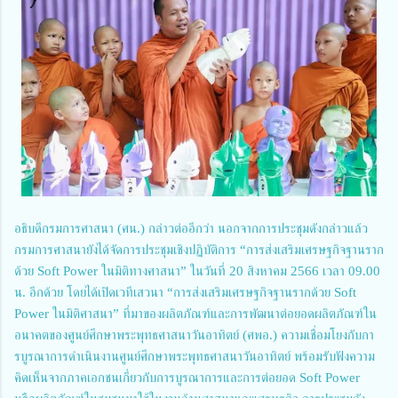
อธิบดีกรมการศาสนา (ศน.) กล่าวต่ออีกว่า นอกจากการประชุมดังกล่าวแล้ว
กรมการศาสนายังได้จัดการประชุมเชิงปฏิบัติการ “การส่งเสริมเศรษฐกิจฐานราก
ด้วย Soft Power ในมิติทางศาสนา” ในวันที่ 20 สิงหาคม 2566 เวลา 09.00
น. อีกด้วย โดยได้เปิดเวทีเสวนา “การส่งเสริมเศรษฐกิจฐานรากด้วย Soft
Power ในมิติศาสนา” ที่มาของผลิตภัณฑ์และการพัฒนาต่อยอดผลิตภัณฑ์ใน
อนาคตของศูนย์ศึกษาพระพุทธศาสนาวันอาทิตย์ (ศพอ.) ความเชื่อมโยงกับกา
รบูรณาการดำเนินงานศูนย์ศึกษาพระพุทธศาสนาวันอาทิตย์ พร้อมรับฟังความ
คิดเห็นจากภาคเอกชนเกี่ยวกับการบูรณาการและการต่อยอด Soft Power