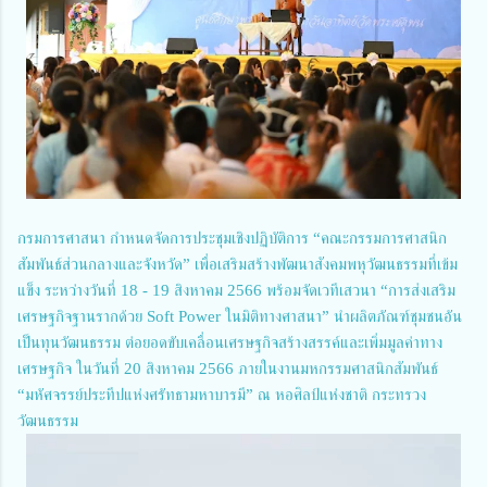
กรมการศาสนา กำหนดจัดการประชุมเชิงปฏิบัติการ “คณะกรรมการศาสนิก
สัมพันธ์ส่วนกลางและจังหวัด” เพื่อเสริมสร้างพัฒนาสังคมพหุวัฒนธรรมที่เข้ม
แข็ง ระหว่างวันที่ 18 - 19 สิงหาคม 2566 พร้อมจัดเวทีเสวนา “การส่งเสริม
เศรษฐกิจฐานรากด้วย Soft Power ในมิติทางศาสนา” นำผลิตภัณฑ์ชุมชนอัน
เป็นทุนวัฒนธรรม ต่อยอดขับเคลื่อนเศรษฐกิจสร้างสรรค์และเพิ่มมูลค่าทาง
เศรษฐกิจ ในวันที่ 20 สิงหาคม 2566 ภายในงานมหกรรมศาสนิกสัมพันธ์
“มหัศจรรย์ประทีปแห่งศรัทธามหาบารมี” ณ หอศิลป์แห่งชาติ กระทรวง
วัฒนธรรม