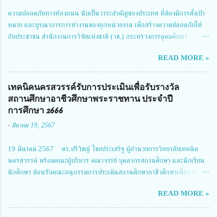
ความปลอดภัยทางท้องถนน นับเป็นวาระสำคัญของประเทศ ที่ต้องมีการตั้งเป้า
หมาย และบูรณาการการทำงานของทุกหน่วยงาน เพื่อสร้างความปลอดภัยให้
กับประชาชน สำนักงานการวิจัยแห่งชาติ (วช.) กระทรวงการอุดมศึกษา
วิทยาศาสตร์ วิจัยและนวัตกรรม ได้ให้ความสำคัญกับเรื่องดังกล่าว จึงร่วมกับ
READ MORE »
สมาคมวิศวกรรมชีวการแพทย์ไทย จัดการประชุมเผยแพร่ผลการดำเนินงาน
โครงการการวิจัยเชิงปฏิบัติการโดยบูรณาการทุกภาคส่วน เพื่อลดอุบัติเหตุและ
การเสียชีวิตให้สอดคล้องกับเป้าหมายแผนแม่บทฉบับที่ 5 ในวันที่ 22 มีนาคม
เทคนิคนครสวรรค์รับการประเมินเพื่อรับรางวัล
2567 โดยมี ดร.วิภารัตน์ ดีอ่อง ผู้อำนวยการสำนักงานการวิจัยแห่งชาติ เป็น
สถานศึกษาอาชีวศึกษาพระราชทาน ประจำปี
ประธานในพิธีเปิดพร้อมให้นโยบายการผลักดันงานวิจัยเพื่อความปลอดภัยทาง
การศึกษา 2666
ถนน และนายแพทย์ชาญวิทย์ ทระเทพ หัวหน้าโครงการวิจัยฯ กล่าวรายงาน ซึ่ง
-
มีนาคม 19, 2567
การประชุมในครั้งนี้ นางสาวสตตกมล เกียรติพานิช ผู้อำนวยการกองบริหารทุน
วิจัยและนวัตกรรม 2 ได้รับมอบหมายให้เข้าร่วมการประชุม ณ Grand
19 มีนาคม 2567 ดร.ปริวิชญ์ ไชยประเสริฐ ผู้อำนวยการวิทยาลัยเทคนิค
Richmond Stylish Convention Hotel จังหวัดนนทบุรี ดร.วิภารัตน์ ดีอ่อง
นครสวรรค์ พร้อมคณะผู้บริหาร คณาจารย์ บุคลากรสถานศึกษา และนักเรียน
ผู้อำนวยการสำนักงานการวิจัยแห่งชาติ กล่าวว่า วช. ในฐานะหน่วยงานบริหาร
นักศึกษา ต้อนรับคณะอนุกรรมการประเมินสถานศึกษาอาชีวศึกษาเพื่อรางวัล
จัดการทุนวิจัยและนวัตกรรมได้เล็งเห็นถึงความสำคัญของกา...
สถานศึกษาพระราชทาน เขตภาคเหนือ 2 ประจำปี การศึกษา 2566 นำโดย
READ MORE »
นายจักรภพ เนวะมาตย์ ผู้อำนวยการวิทยาลัยเทคนิคตาก ประธานคณะอนุกร
รมการฯ 1.นายวณิชา คณะใน ผู้ทรงคุณวุฒิ 2.นายภัทธาวุธ โพธา ผู้อำนวย