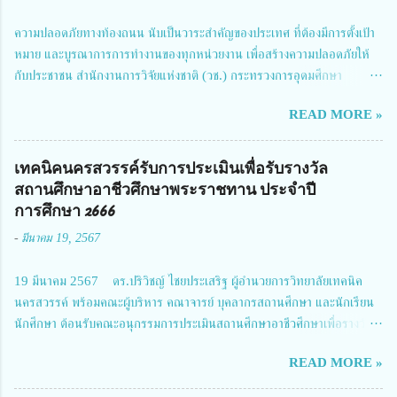
ความปลอดภัยทางท้องถนน นับเป็นวาระสำคัญของประเทศ ที่ต้องมีการตั้งเป้า
หมาย และบูรณาการการทำงานของทุกหน่วยงาน เพื่อสร้างความปลอดภัยให้
กับประชาชน สำนักงานการวิจัยแห่งชาติ (วช.) กระทรวงการอุดมศึกษา
วิทยาศาสตร์ วิจัยและนวัตกรรม ได้ให้ความสำคัญกับเรื่องดังกล่าว จึงร่วมกับ
READ MORE »
สมาคมวิศวกรรมชีวการแพทย์ไทย จัดการประชุมเผยแพร่ผลการดำเนินงาน
โครงการการวิจัยเชิงปฏิบัติการโดยบูรณาการทุกภาคส่วน เพื่อลดอุบัติเหตุและ
การเสียชีวิตให้สอดคล้องกับเป้าหมายแผนแม่บทฉบับที่ 5 ในวันที่ 22 มีนาคม
เทคนิคนครสวรรค์รับการประเมินเพื่อรับรางวัล
2567 โดยมี ดร.วิภารัตน์ ดีอ่อง ผู้อำนวยการสำนักงานการวิจัยแห่งชาติ เป็น
สถานศึกษาอาชีวศึกษาพระราชทาน ประจำปี
ประธานในพิธีเปิดพร้อมให้นโยบายการผลักดันงานวิจัยเพื่อความปลอดภัยทาง
การศึกษา 2666
ถนน และนายแพทย์ชาญวิทย์ ทระเทพ หัวหน้าโครงการวิจัยฯ กล่าวรายงาน ซึ่ง
-
มีนาคม 19, 2567
การประชุมในครั้งนี้ นางสาวสตตกมล เกียรติพานิช ผู้อำนวยการกองบริหารทุน
วิจัยและนวัตกรรม 2 ได้รับมอบหมายให้เข้าร่วมการประชุม ณ Grand
19 มีนาคม 2567 ดร.ปริวิชญ์ ไชยประเสริฐ ผู้อำนวยการวิทยาลัยเทคนิค
Richmond Stylish Convention Hotel จังหวัดนนทบุรี ดร.วิภารัตน์ ดีอ่อง
นครสวรรค์ พร้อมคณะผู้บริหาร คณาจารย์ บุคลากรสถานศึกษา และนักเรียน
ผู้อำนวยการสำนักงานการวิจัยแห่งชาติ กล่าวว่า วช. ในฐานะหน่วยงานบริหาร
นักศึกษา ต้อนรับคณะอนุกรรมการประเมินสถานศึกษาอาชีวศึกษาเพื่อรางวัล
จัดการทุนวิจัยและนวัตกรรมได้เล็งเห็นถึงความสำคัญของกา...
สถานศึกษาพระราชทาน เขตภาคเหนือ 2 ประจำปี การศึกษา 2566 นำโดย
READ MORE »
นายจักรภพ เนวะมาตย์ ผู้อำนวยการวิทยาลัยเทคนิคตาก ประธานคณะอนุกร
รมการฯ 1.นายวณิชา คณะใน ผู้ทรงคุณวุฒิ 2.นายภัทธาวุธ โพธา ผู้อำนวย