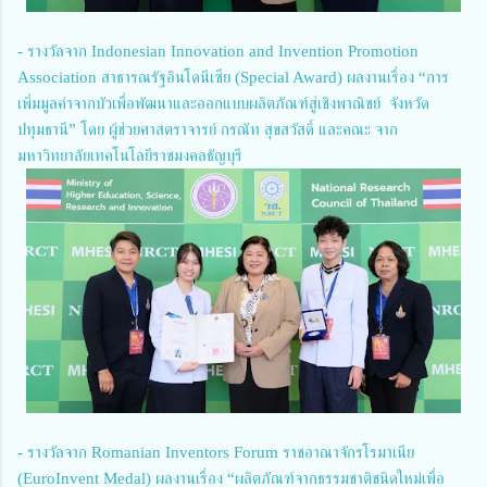
- รางวัลจาก Indonesian Innovation and Invention Promotion
Association สาธารณรัฐอินโดนีเซีย (Special Award) ผลงานเรื่อง “การ
เพิ่มมูลค่าจากบัวเพื่อพัฒนาและออกแบบผลิตภัณฑ์สู่เชิงพาณิชย์ จังหวัด
ปทุมธานี” โดย ผู้ช่วยศาสตราจารย์ กรณัท สุขสวัสดิ์ และคณะ จาก
มหาวิทยาลัยเทคโนโลยีราชมงคลธัญบุรี
- รางวัลจาก Romanian Inventors Forum ราชอาณาจักรโรมาเนีย
(EuroInvent Medal) ผลงานเรื่อง “ผลิตภัณฑ์จากธรรมชาติชนิดใหม่เพื่อ