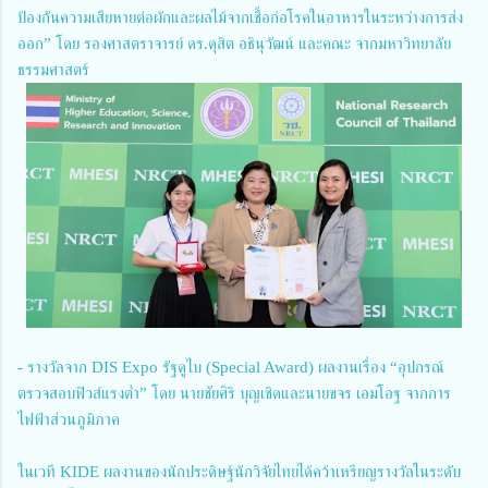
ป้องกันความเสียหายต่อผักและผลไม้จากเชื้อก่อโรคในอาหารในระหว่างการส่ง
ออก” โดย รองศาสตราจารย์ ดร.ดุสิต อธินุวัฒน์ และคณะ จากมหาวิทยาลัย
ธรรมศาสตร์
- รางวัลจาก DIS Expo รัฐดูไบ (Special Award) ผลงานเรื่อง “อุปกรณ์
ตรวจสอบฟิวส์แรงต่ำ” โดย นายชัยศิริ บุญเชิดและนายขจร เอมโอฐ จากการ
ไฟฟ้าส่วนภูมิภาค
ในเวที KIDE ผลงานของนักประดิษฐ์นักวิจัยไทยได้คว้าเหรียญรางวัลในระดับ