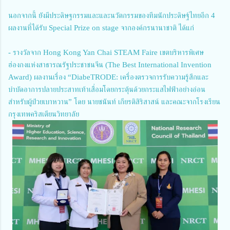
นอกจากนี้ ยังมีประดิษฐกรรมและและนวัตกรรมของทีมนักประดิษฐ์ไทยอีก 4
ผลงานที่ได้รับ Special Prize on stage จากองค์กรนานาชาติ ได้แก่
- รางวัลจาก Hong Kong Yan Chai STEAM Faire เขตบริหารพิเศษ
ฮ่องกงแห่งสาธารณรัฐประชาชนจีน (The Best International Invention
Award) ผลงานเรื่อง “DiabeTRODE: เครื่องตรวจการรับความรู้สึกและ
บำบัดอาการปลายประสาทเท้าเสื่อมโดยกระตุ้นด้วยกระแสไฟฟ้าอย่างอ่อน
สำหรับผู้ป่วยเบาหวาน” โดย นายชนันท์ เกียรติสิริสาสน์ และคณะจากโรงเรียน
กรุงเทพคริสเตียนวิทยาลัย