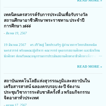
READ MORE »
สมาคมวิศวกรรมชีวการแพทย์ไทย จัดการประชุมเผยแพร่ผลการดำเนินงาน
โครงการการวิจัยเชิงปฏิบัติการโดยบูรณาการทุกภาคส่วน เพื่อลดอุบัติเหตุและ
การเสียชีวิตให้สอดคล้องกับเป้าหมายแผนแม่บทฉบับที่ 5 ในวันที่ 22 มีนาคม
เทคนิคนครสวรรค์รับการประเมินเพื่อรับรางวัล
2567 โดยมี ดร.วิภารัตน์ ดีอ่อง ผู้อำนวยการสำนักงานการวิจัยแห่งชาติ เป็น
สถานศึกษาอาชีวศึกษาพระราชทาน ประจำปี
ประธานในพิธีเปิดพร้อมให้นโยบายการผลักดันงานวิจัยเพื่อความปลอดภัยทาง
การศึกษา 2666
ถนน และนายแพทย์ชาญวิทย์ ทระเทพ หัวหน้าโครงการวิจัยฯ กล่าวรายงาน ซึ่ง
-
มีนาคม 19, 2567
การประชุมในครั้งนี้ นางสาวสตตกมล เกียรติพานิช ผู้อำนวยการกองบริหารทุน
วิจัยและนวัตกรรม 2 ได้รับมอบหมายให้เข้าร่วมการประชุม ณ Grand
19 มีนาคม 2567 ดร.ปริวิชญ์ ไชยประเสริฐ ผู้อำนวยการวิทยาลัยเทคนิค
Richmond Stylish Convention Hotel จังหวัดนนทบุรี ดร.วิภารัตน์ ดีอ่อง
นครสวรรค์ พร้อมคณะผู้บริหาร คณาจารย์ บุคลากรสถานศึกษา และนักเรียน
ผู้อำนวยการสำนักงานการวิจัยแห่งชาติ กล่าวว่า วช. ในฐานะหน่วยงานบริหาร
นักศึกษา ต้อนรับคณะอนุกรรมการประเมินสถานศึกษาอาชีวศึกษาเพื่อรางวัล
จัดการทุนวิจัยและนวัตกรรมได้เล็งเห็นถึงความสำคัญของกา...
สถานศึกษาพระราชทาน เขตภาคเหนือ 2 ประจำปี การศึกษา 2566 นำโดย
READ MORE »
นายจักรภพ เนวะมาตย์ ผู้อำนวยการวิทยาลัยเทคนิคตาก ประธานคณะอนุกร
รมการฯ 1.นายวณิชา คณะใน ผู้ทรงคุณวุฒิ 2.นายภัทธาวุธ โพธา ผู้อำนวย
การวิทยาลัยสารพัดช่างกำแพงเพชร 3.นางสาวหัตถาภรณ์ เสาร์เรือน ผู้อำนวย
สถาบันเทคโนโลยีแห่งสุวรรณภูมิและสถาบันใน
การวิทยาลัยการอาชีพบ้านตาก 4.นางเพ็ญศรี ขุนทอง ผู้อำนวยการวิทยาลัย
เครือสารสาสน์ ฉลองครบรอบ 60 ปี จัดงาน
การอาชีพรัตนประสิทธิ์วิทย์ 5.นายธเนศ คงวังทอง ผู้อำนวยการวิทยาลัย
ประชุมวิชาการระดับชาติครั้งที่ 2 พร้อมกิจกรรม
เกษตรและเทคโนโลยีพิจิตร 6.นายชัยณรงค์ คชมาตย์ ผู้อำนวยการวิทยาลัย
จิตอาสาทั่วประเทศ
เทคนิคพิจิตร 7.นายสดายุทธ ภูคลัง รองผู้อำนวยการวิทยาลัยเทคนิคตาก และ
-
ตุลาคม 17, 2567