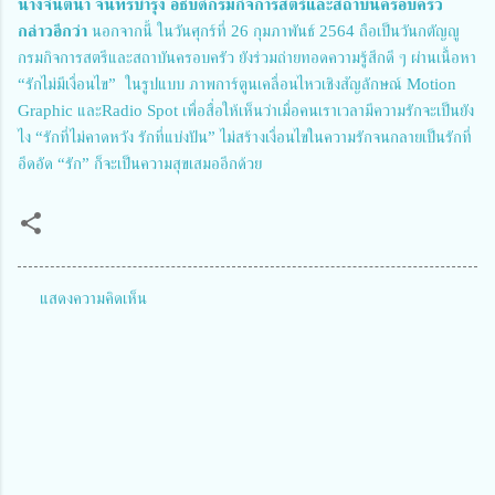
นางจินตนา จันทร์บำรุง อธิบดีกรมกิจการสตรีและสถาบันครอบครัว 
กล่าวอีกว่า
 นอกจากนี้ ในวันศุกร์ที่ 26 กุมภาพันธ์ 2564 ถือเป็นวันกตัญญู 
กรมกิจการสตรีและสถาบันครอบครัว ยังร่วมถ่ายทอดความรู้สึกดี ๆ ผ่านเนื้อหา 
“รักไม่มีเงื่อนไข”  ในรูปแบบ ภาพการ์ตูนเคลื่อนไหวเชิงสัญลักษณ์ Motion 
Graphic และRadio Spot เพื่อสื่อให้เห็นว่าเมื่อคนเราเวลามีความรักจะเป็นยัง
ไง “รักที่ไม่คาดหวัง รักที่แบ่งปัน” ไม่สร้างเงื่อนไขในความรักจนกลายเป็นรักที่
อึดอัด “รัก” ก็จะเป็นความสุขเสมออีกด้วย
แสดงความคิดเห็น
ค
ว
า
ม
คิ
ด