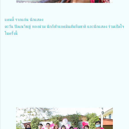
แคนดี้ รากแก่น นักแสดง​ 
ตะวัน ปัณณวิชญ์ ทองน่วม นักกีฬาแบดมินตันทีมชาติ และนักแสดง ร่วมเปิดใจ
ในครั้งนี้