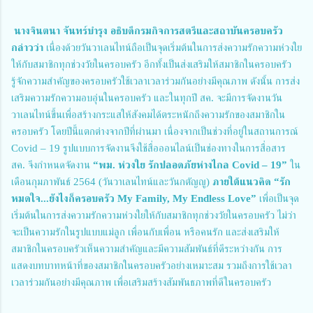
นางจินตนา จันทร์บำรุง อธิบดีกรมกิจการสตรีและสถาบันครอบครัว 
กล่าวว่า
 เนื่องด้วยวันวาเลนไทน์ถือเป็นจุดเริ่มต้นในการส่งความรักความห่วงใย
ให้กับสมาชิกทุกช่วงวัยในครอบครัว อีกทั้งเป็นส่งเสริมให้สมาชิกในครอบครัว
รู้จักความสำคัญของครอบครัวใช้เวลาเวลาร่วมกันอย่างมีคุณภาพ ดังนั้น การส่ง
เสริมความรักความอบอุ่นในครอบครัว และในทุกปี สค. จะมีการจัดงานวัน
วาเลนไทน์ขึ้นเพื่อสร้างกระแสให้สังคมได้ตระหนักถึงความรักของสมาชิกใน
ครอบครัว โดยปีนี้แตกต่างจากปีที่ผ่านมา เนื่องจากเป็นช่วงที่อยู่ในสถานการณ์ 
Covid – 19 รูปแบบการจัดงานจึงใช้สื่อออนไลน์เป็นช่องทางในการสื่อสาร 
สค. จึงกำหนดจัดงาน 
“พม. ห่วงใย รักปลอดภัยห่างไกล Covid – 19”
 ใน
เดือนกุมภาพันธ์ 2564 (วันวาเลนไทน์และวันกตัญญู) 
ภายใต้แนวคิด “รัก
หมดใจ...ยังไงก็ครอบครัว My Family, My Endless Love”
 เพื่อเป็นจุด
เริ่มต้นในการส่งความรักความห่วงใยให้กับสมาชิกทุกช่วงวัยในครอบครัว ไม่ว่า
จะเป็นความรักในรูปแบบแม่ลูก เพื่อนกับเพื่อน หรือคนรัก และส่งเสริมให้
สมาชิกในครอบครัวเห็นความสำคัญและมีความสัมพันธ์ที่ดีระหว่างกัน การ
แสดงบทบาทหน้าที่ของสมาชิกในครอบครัวอย่างเหมาะสม รวมถึงการใช้เวลา
เวลาร่วมกันอย่างมีคุณภาพ เพื่อเสริมสร้างสัมพันธภาพที่ดีในครอบครัว