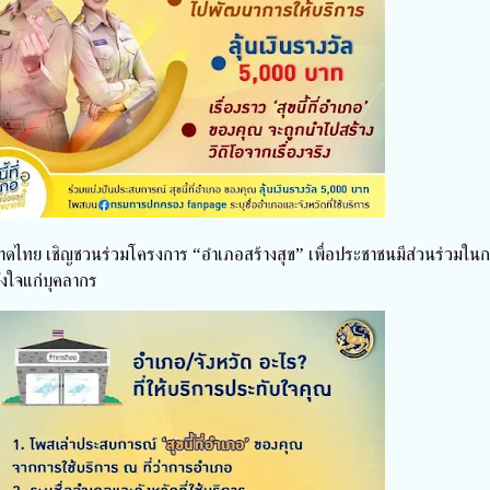
ทย เชิญชวนร่วมโครงการ “อำเภอสร้างสุข” เพื่อประชาชนมีส่วนร่วมในก
ังใจแก่บุคลากร