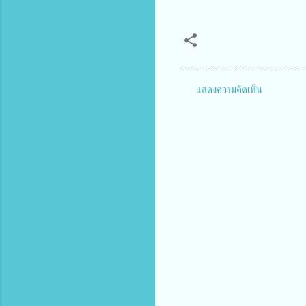
แสดงความคิดเห็น
ค
ว
า
ม
คิ
ด
เ
ห็
น