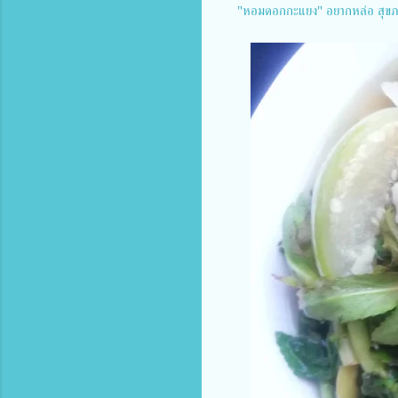
"หอม​ดอกกะแยง" อยากหล่อ​ สุขภาพด