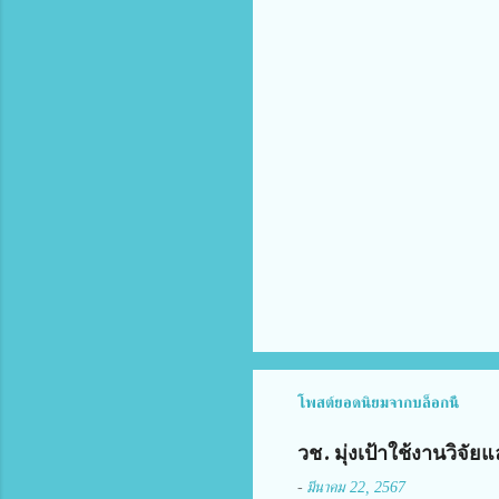
ว
า
ม
คิ
ด
เ
ห็
น
โพสต์ยอดนิยมจากบล็อกนี้
วช. มุ่งเป้าใช้งานวิจ
-
มีนาคม 22, 2567