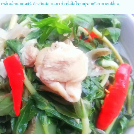
ีเหมือน​ ณเดชน์​ ต้องกินผักกะแยง​ ช่วงนี้เชื้อโรคอยู่รอบตัว​อากาศเปลี่ยน