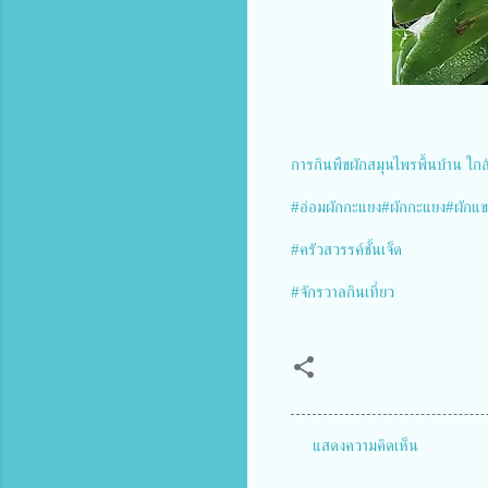
การกินพืขผักสมุนไพรพื้นบ้าน​ ใกล้ๆต
#อ่อมผักกะแยง#ผักกะแยง#ผักแ
#ครัวสวรรค์ชั้นเจ็ด
#จักรวาลกินเที่ยว
แสดงความคิดเห็น
ค