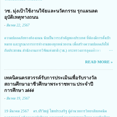
วช. มุ่งเป้าใช้งานวิจัยและนวัตกรรม รุกแผนลด
อุบัติเหตุทางถนน
-
มีนาคม 22, 2567
ความปลอดภัยทางท้องถนน นับเป็นวาระสำคัญของประเทศ ที่ต้องมีการตั้งเป้า
หมาย และบูรณาการการทำงานของทุกหน่วยงาน เพื่อสร้างความปลอดภัยให้
กับประชาชน สำนักงานการวิจัยแห่งชาติ (วช.) กระทรวงการอุดมศึกษา
วิทยาศาสตร์ วิจัยและนวัตกรรม ได้ให้ความสำคัญกับเรื่องดังกล่าว จึงร่วมกับ
READ MORE »
สมาคมวิศวกรรมชีวการแพทย์ไทย จัดการประชุมเผยแพร่ผลการดำเนินงาน
โครงการการวิจัยเชิงปฏิบัติการโดยบูรณาการทุกภาคส่วน เพื่อลดอุบัติเหตุและ
การเสียชีวิตให้สอดคล้องกับเป้าหมายแผนแม่บทฉบับที่ 5 ในวันที่ 22 มีนาคม
เทคนิคนครสวรรค์รับการประเมินเพื่อรับรางวัล
2567 โดยมี ดร.วิภารัตน์ ดีอ่อง ผู้อำนวยการสำนักงานการวิจัยแห่งชาติ เป็น
สถานศึกษาอาชีวศึกษาพระราชทาน ประจำปี
ประธานในพิธีเปิดพร้อมให้นโยบายการผลักดันงานวิจัยเพื่อความปลอดภัยทาง
การศึกษา 2666
ถนน และนายแพทย์ชาญวิทย์ ทระเทพ หัวหน้าโครงการวิจัยฯ กล่าวรายงาน ซึ่ง
-
มีนาคม 19, 2567
การประชุมในครั้งนี้ นางสาวสตตกมล เกียรติพานิช ผู้อำนวยการกองบริหารทุน
วิจัยและนวัตกรรม 2 ได้รับมอบหมายให้เข้าร่วมการประชุม ณ Grand
19 มีนาคม 2567 ดร.ปริวิชญ์ ไชยประเสริฐ ผู้อำนวยการวิทยาลัยเทคนิค
Richmond Stylish Convention Hotel จังหวัดนนทบุรี ดร.วิภารัตน์ ดีอ่อง