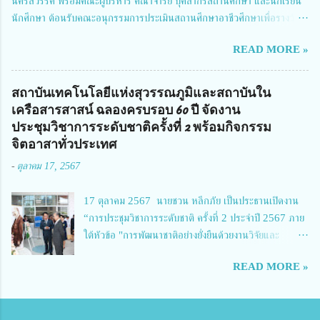
นครสวรรค์ พร้อมคณะผู้บริหาร คณาจารย์ บุคลากรสถานศึกษา และนักเรียน
ผู้อำนวยการสำนักงานการวิจัยแห่งชาติ กล่าวว่า วช. ในฐานะหน่วยงานบริหาร
นักศึกษา ต้อนรับคณะอนุกรรมการประเมินสถานศึกษาอาชีวศึกษาเพื่อรางวัล
จัดการทุนวิจัยและนวัตกรรมได้เล็งเห็นถึงความสำคัญของกา...
สถานศึกษาพระราชทาน เขตภาคเหนือ 2 ประจำปี การศึกษา 2566 นำโดย
READ MORE »
นายจักรภพ เนวะมาตย์ ผู้อำนวยการวิทยาลัยเทคนิคตาก ประธานคณะอนุกร
รมการฯ 1.นายวณิชา คณะใน ผู้ทรงคุณวุฒิ 2.นายภัทธาวุธ โพธา ผู้อำนวย
การวิทยาลัยสารพัดช่างกำแพงเพชร 3.นางสาวหัตถาภรณ์ เสาร์เรือน ผู้อำนวย
สถาบันเทคโนโลยีแห่งสุวรรณภูมิและสถาบันใน
การวิทยาลัยการอาชีพบ้านตาก 4.นางเพ็ญศรี ขุนทอง ผู้อำนวยการวิทยาลัย
เครือสารสาสน์ ฉลองครบรอบ 60 ปี จัดงาน
การอาชีพรัตนประสิทธิ์วิทย์ 5.นายธเนศ คงวังทอง ผู้อำนวยการวิทยาลัย
ประชุมวิชาการระดับชาติครั้งที่ 2 พร้อมกิจกรรม
เกษตรและเทคโนโลยีพิจิตร 6.นายชัยณรงค์ คชมาตย์ ผู้อำนวยการวิทยาลัย
จิตอาสาทั่วประเทศ
เทคนิคพิจิตร 7.นายสดายุทธ ภูคลัง รองผู้อำนวยการวิทยาลัยเทคนิคตาก และ
-
ตุลาคม 17, 2567
8.นายณัฐกฤต ภูทวี รองผู้อำนวยการวิทยาลัยเทคนิคตาก นายจักรภพ กล่าว
ว่า วิทยาลัยเทคนิคนครสวรรค์เป็นสถานศึกษาขนาดใหญ่พิเศษ มีความเป็นมาที่
17 ตุลาคม 2567 นายชวน หลีกภัย เป็นประธานเปิดงาน
ยาวนาน มีบุคลากร นักเรียน นักศึกษาจำนวนมาก ต้องการควา...
“การประชุมวิชาการระดับชาติ ครั้งที่ 2 ประจำปี 2567 ภาย
ใต้หัวข้อ "การพัฒนาชาติอย่างยั่งยืนด้วยงานวิจัยและ
นวัตกรรม (The 2nd Suvamabhumi Institute of
READ MORE »
Technology National Conference 2024: 'Towards
Thailand Sustainability Research')" พร้อมทั้งกล่าว
ปาฐกถาพิเศษ เรื่อง "มองอนาคตประเทศไทยในการพัฒนา