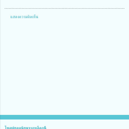
แสดงความคิดเห็น
ค
ว
า
ม
คิ
ด
เ
ห็
น
โพสต์ยอดนิยมจากบล็อกนี้