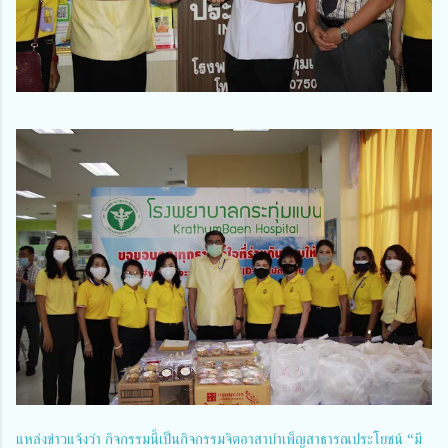
แหล่งข่าวแจ้งว่า กิจกรรมนี้เป็นกิจกรรมจิตอาสาบำเพ็ญสาธารณประโยชน์ “มี