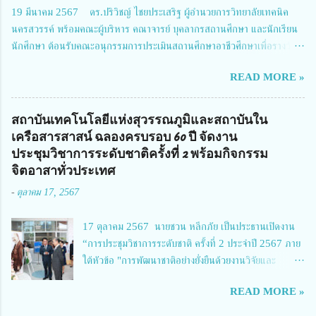
วิจัยและนวัตกรรม 2 ได้รับมอบหมายให้เข้าร่วมการประชุม ณ Grand
19 มีนาคม 2567 ดร.ปริวิชญ์ ไชยประเสริฐ ผู้อำนวยการวิทยาลัยเทคนิค
Richmond Stylish Convention Hotel จังหวัดนนทบุรี ดร.วิภารัตน์ ดีอ่อง
นครสวรรค์ พร้อมคณะผู้บริหาร คณาจารย์ บุคลากรสถานศึกษา และนักเรียน
ผู้อำนวยการสำนักงานการวิจัยแห่งชาติ กล่าวว่า วช. ในฐานะหน่วยงานบริหาร
นักศึกษา ต้อนรับคณะอนุกรรมการประเมินสถานศึกษาอาชีวศึกษาเพื่อรางวัล
จัดการทุนวิจัยและนวัตกรรมได้เล็งเห็นถึงความสำคัญของกา...
สถานศึกษาพระราชทาน เขตภาคเหนือ 2 ประจำปี การศึกษา 2566 นำโดย
READ MORE »
นายจักรภพ เนวะมาตย์ ผู้อำนวยการวิทยาลัยเทคนิคตาก ประธานคณะอนุกร
รมการฯ 1.นายวณิชา คณะใน ผู้ทรงคุณวุฒิ 2.นายภัทธาวุธ โพธา ผู้อำนวย
การวิทยาลัยสารพัดช่างกำแพงเพชร 3.นางสาวหัตถาภรณ์ เสาร์เรือน ผู้อำนวย
สถาบันเทคโนโลยีแห่งสุวรรณภูมิและสถาบันใน
การวิทยาลัยการอาชีพบ้านตาก 4.นางเพ็ญศรี ขุนทอง ผู้อำนวยการวิทยาลัย
เครือสารสาสน์ ฉลองครบรอบ 60 ปี จัดงาน
การอาชีพรัตนประสิทธิ์วิทย์ 5.นายธเนศ คงวังทอง ผู้อำนวยการวิทยาลัย
ประชุมวิชาการระดับชาติครั้งที่ 2 พร้อมกิจกรรม
เกษตรและเทคโนโลยีพิจิตร 6.นายชัยณรงค์ คชมาตย์ ผู้อำนวยการวิทยาลัย
จิตอาสาทั่วประเทศ
เทคนิคพิจิตร 7.นายสดายุทธ ภูคลัง รองผู้อำนวยการวิทยาลัยเทคนิคตาก และ
-
ตุลาคม 17, 2567
8.นายณัฐกฤต ภูทวี รองผู้อำนวยการวิทยาลัยเทคนิคตาก นายจักรภพ กล่าว
ว่า วิทยาลัยเทคนิคนครสวรรค์เป็นสถานศึกษาขนาดใหญ่พิเศษ มีความเป็นมาที่
17 ตุลาคม 2567 นายชวน หลีกภัย เป็นประธานเปิดงาน
ยาวนาน มีบุคลากร นักเรียน นักศึกษาจำนวนมาก ต้องการควา...
“การประชุมวิชาการระดับชาติ ครั้งที่ 2 ประจำปี 2567 ภาย
ใต้หัวข้อ "การพัฒนาชาติอย่างยั่งยืนด้วยงานวิจัยและ
นวัตกรรม (The 2nd Suvamabhumi Institute of
READ MORE »
Technology National Conference 2024: 'Towards
Thailand Sustainability Research')" พร้อมทั้งกล่าว