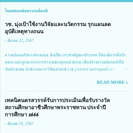
โพสต์ยอดนิยมจากบล็อกนี้
วช. มุ่งเป้าใช้งานวิจัยและนวัตกรรม รุกแผนลด
อุบัติเหตุทางถนน
-
มีนาคม 22, 2567
ความปลอดภัยทางท้องถนน นับเป็นวาระสำคัญของประเทศ ที่ต้องมีการตั้งเป้า
หมาย และบูรณาการการทำงานของทุกหน่วยงาน เพื่อสร้างความปลอดภัยให้
กับประชาชน สำนักงานการวิจัยแห่งชาติ (วช.) กระทรวงการอุดมศึกษา
วิทยาศาสตร์ วิจัยและนวัตกรรม ได้ให้ความสำคัญกับเรื่องดังกล่าว จึงร่วมกับ
READ MORE »
สมาคมวิศวกรรมชีวการแพทย์ไทย จัดการประชุมเผยแพร่ผลการดำเนินงาน
โครงการการวิจัยเชิงปฏิบัติการโดยบูรณาการทุกภาคส่วน เพื่อลดอุบัติเหตุและ
การเสียชีวิตให้สอดคล้องกับเป้าหมายแผนแม่บทฉบับที่ 5 ในวันที่ 22 มีนาคม
เทคนิคนครสวรรค์รับการประเมินเพื่อรับรางวัล
2567 โดยมี ดร.วิภารัตน์ ดีอ่อง ผู้อำนวยการสำนักงานการวิจัยแห่งชาติ เป็น
สถานศึกษาอาชีวศึกษาพระราชทาน ประจำปี
ประธานในพิธีเปิดพร้อมให้นโยบายการผลักดันงานวิจัยเพื่อความปลอดภัยทาง
การศึกษา 2666
ถนน และนายแพทย์ชาญวิทย์ ทระเทพ หัวหน้าโครงการวิจัยฯ กล่าวรายงาน ซึ่ง
-
มีนาคม 19, 2567
การประชุมในครั้งนี้ นางสาวสตตกมล เกียรติพานิช ผู้อำนวยการกองบริหารทุน