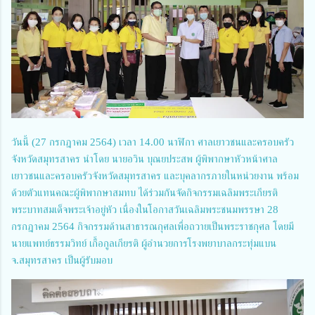
วันนี้ (27 กรกฎาคม 2564) เวลา 14.00 นาฬิกา ศาลเยาวชนและครอบครัว
จังหวัดสมุทรสาคร นำโดย นายอวิน บุณยประสพ ผู้พิพากษาหัวหน้าศาล
เยาวชนและครอบครัวจังหวัดสมุทรสาคร และบุคลากรภายในหน่วยงาน พร้อม
ด้วยตัวแทนคณะผู้พิพากษาสมทบ ได้ร่วมกันจัดกิจกรรมเฉลิมพระเกียรติ
พระบาทสมเด็จพระเจ้าอยู่หัว เนื่องในโอกาสวันเฉลิมพระชนมพรรษา 28
กรกฎาคม 2564 กิจกรรมด้านสาธารณกุศลเพื่อถวายเป็นพระราชกุศล โดยมี
นายแพทย์ธรรมวิทย์ เกื้อกูลเกียรติ ผู้อำนวยการโรงพยาบาลกระทุ่มแบน
จ.สมุทรสาคร เป็นผู้รับมอบ