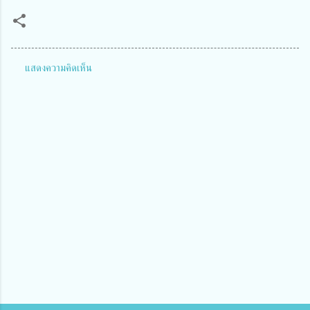
แสดงความคิดเห็น
ค
ว
า
ม
คิ
ด
เ
ห็
น