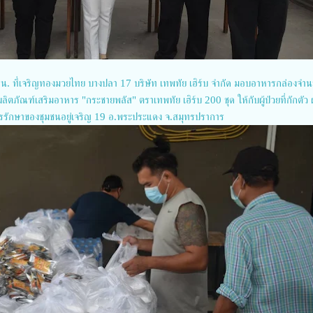
00 น. ทึ่เจริญทองมวยไทย บางปลา 17 บริษัท เทพทัย เฮิร์บ จำกัด มอบอาหารกล่องจำ
ิตภัณฑ์เสริมอาหาร "กระชายพลัส" ตราเทพทัย เฮิร์บ 200 ชุด ให้กับผู้ป่วยที่กักตัว ผู
ี่รอการรักษาของชุมชนอยู่เจริญ 19 อ.พระประแดง จ.สมุทรปราการ