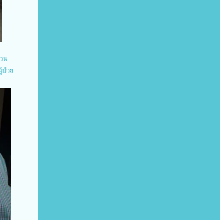
นวน
้ป่วย