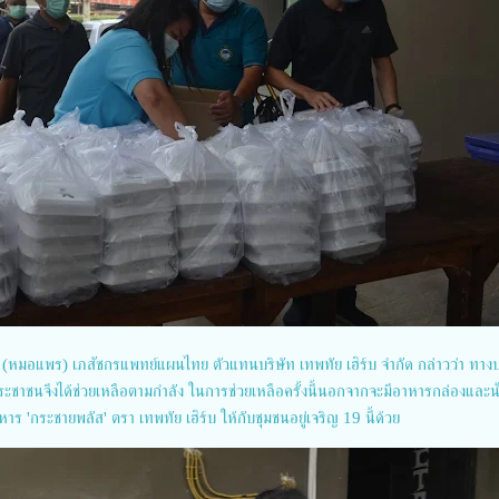
ริ (หมอแพร) เภสัชกรแพทย์แผนไทย ตัวแทนบริษัท เทพทัย เฮิร์บ จำกัด กล่าวว่า ทางบ
ระชาชนจึงได้ช่วยเหลือตามกำลัง ในการช่วยเหลือครั้งนี้นอกจากจะมีอาหารกล่องและน้ำ
าร 'กระชายพลัส' ตรา เทพทัย เฮิร์บ ให้กับชุมชนอยู่เจริญ 19 นี้ด้วย