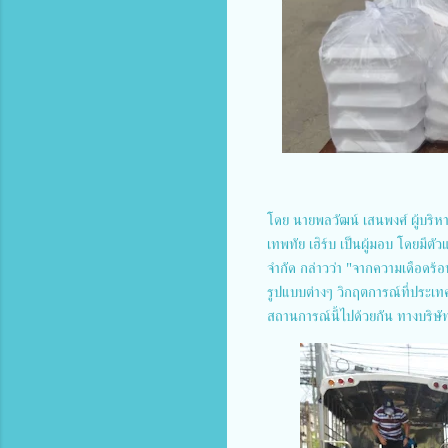
โดย นายพลวัฒน์ เสนพงศ์ ผู้บริหา
เทพทัย เฮิร์บ เป็นผู้มอบ โดยมีตั
จำกัด กล่าวว่า "จากความเดือดร้
รูปแบบต่างๆ วิกฤตการณ์ที่ประเทศ
สถานการณ์นี้ไปด้วยกัน ทางบริษัท