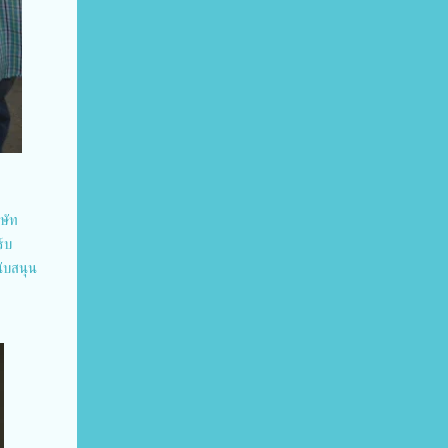
ิษัท
ร์บ
นับสนุน