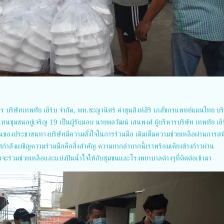
ร บริษัทเทพทัย เฮิร์บ จำกัด, พท.ชะญานิศร์ คำชุนสิงห์สิริ เภสัชกรแพทย์แผนไทย บร
วแทนชุมชนอยู่เจริญ 19 เป็นผู้รับมอบ นายพลวัฒน์ เสนพงศ์ ผู้บริหารบริษัท เทพทัย เฮิ
อนของประชาชนทางบริษัทมีความตั้งใจในการร่วมมือ เติมเต็มความช่วยเหลือผ่านการส
กำลังเผชิญความร่วมมือคือสิ่งสำคัญ ความยากลำบากนี้เราพร้อมเคียงข้างก้าวผ่าน
จะร่วมช่วยเหลือและแบ่งปันน้ำใจให้กับชุมชนและโรงพยาบาลต่างๆที่ติดต่อเข้ามา