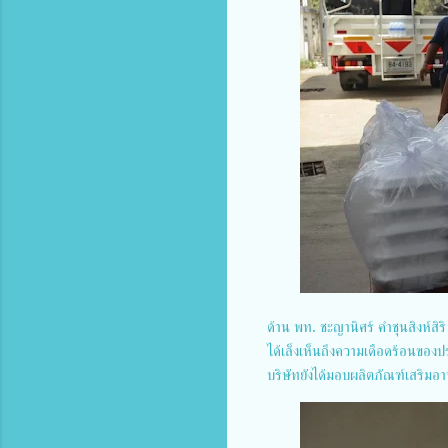
ด้าน พท. ชะญานิศร์ คำชุนสิงห์สิ
ได้เล็งเห็นถึงความเดือดร้อนของป
บริษัทยังได้มอบผลิตภัณฑ์เสริมอาห