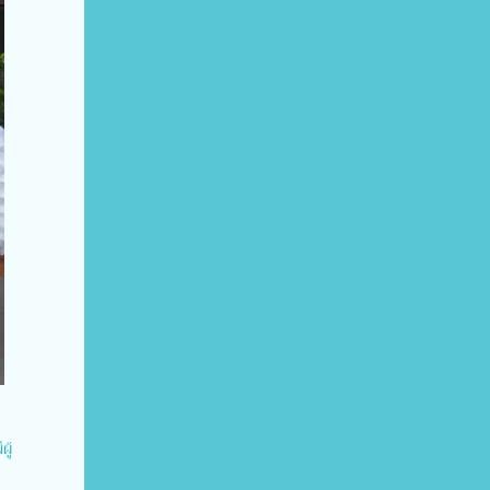
่
ผู้