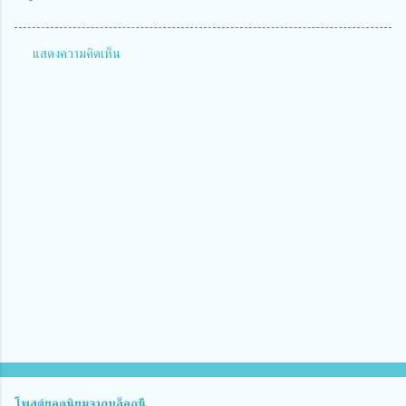
แสดงความคิดเห็น
ค
ว
า
ม
คิ
ด
เ
ห็
น
โพสต์ยอดนิยมจากบล็อกนี้