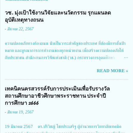
วช. มุ่งเป้าใช้งานวิจัยและนวัตกรรม รุกแผนลด
อุบัติเหตุทางถนน
-
มีนาคม 22, 2567
ความปลอดภัยทางท้องถนน นับเป็นวาระสำคัญของประเทศ ที่ต้องมีการตั้งเป้า
หมาย และบูรณาการการทำงานของทุกหน่วยงาน เพื่อสร้างความปลอดภัยให้
กับประชาชน สำนักงานการวิจัยแห่งชาติ (วช.) กระทรวงการอุดมศึกษา
วิทยาศาสตร์ วิจัยและนวัตกรรม ได้ให้ความสำคัญกับเรื่องดังกล่าว จึงร่วมกับ
READ MORE »
สมาคมวิศวกรรมชีวการแพทย์ไทย จัดการประชุมเผยแพร่ผลการดำเนินงาน
โครงการการวิจัยเชิงปฏิบัติการโดยบูรณาการทุกภาคส่วน เพื่อลดอุบัติเหตุและ
การเสียชีวิตให้สอดคล้องกับเป้าหมายแผนแม่บทฉบับที่ 5 ในวันที่ 22 มีนาคม
เทคนิคนครสวรรค์รับการประเมินเพื่อรับรางวัล
2567 โดยมี ดร.วิภารัตน์ ดีอ่อง ผู้อำนวยการสำนักงานการวิจัยแห่งชาติ เป็น
สถานศึกษาอาชีวศึกษาพระราชทาน ประจำปี
ประธานในพิธีเปิดพร้อมให้นโยบายการผลักดันงานวิจัยเพื่อความปลอดภัยทาง
การศึกษา 2666
ถนน และนายแพทย์ชาญวิทย์ ทระเทพ หัวหน้าโครงการวิจัยฯ กล่าวรายงาน ซึ่ง
-
มีนาคม 19, 2567
การประชุมในครั้งนี้ นางสาวสตตกมล เกียรติพานิช ผู้อำนวยการกองบริหารทุน
วิจัยและนวัตกรรม 2 ได้รับมอบหมายให้เข้าร่วมการประชุม ณ Grand
19 มีนาคม 2567 ดร.ปริวิชญ์ ไชยประเสริฐ ผู้อำนวยการวิทยาลัยเทคนิค
Richmond Stylish Convention Hotel จังหวัดนนทบุรี ดร.วิภารัตน์ ดีอ่อง