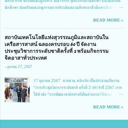
นครสวรรค์ พร้อมคณะผู้บริหาร คณาจารย์ บุคลากรสถานศึกษา และนักเรียน
ผู้อำนวยการสำนักงานการวิจัยแห่งชาติ กล่าวว่า วช. ในฐานะหน่วยงานบริหาร
นักศึกษา ต้อนรับคณะอนุกรรมการประเมินสถานศึกษาอาชีวศึกษาเพื่อรางวัล
จัดการทุนวิจัยและนวัตกรรมได้เล็งเห็นถึงความสำคัญของกา...
สถานศึกษาพระราชทาน เขตภาคเหนือ 2 ประจำปี การศึกษา 2566 นำโดย
READ MORE »
นายจักรภพ เนวะมาตย์ ผู้อำนวยการวิทยาลัยเทคนิคตาก ประธานคณะอนุกร
รมการฯ 1.นายวณิชา คณะใน ผู้ทรงคุณวุฒิ 2.นายภัทธาวุธ โพธา ผู้อำนวย
การวิทยาลัยสารพัดช่างกำแพงเพชร 3.นางสาวหัตถาภรณ์ เสาร์เรือน ผู้อำนวย
สถาบันเทคโนโลยีแห่งสุวรรณภูมิและสถาบันใน
การวิทยาลัยการอาชีพบ้านตาก 4.นางเพ็ญศรี ขุนทอง ผู้อำนวยการวิทยาลัย
เครือสารสาสน์ ฉลองครบรอบ 60 ปี จัดงาน
การอาชีพรัตนประสิทธิ์วิทย์ 5.นายธเนศ คงวังทอง ผู้อำนวยการวิทยาลัย
ประชุมวิชาการระดับชาติครั้งที่ 2 พร้อมกิจกรรม
เกษตรและเทคโนโลยีพิจิตร 6.นายชัยณรงค์ คชมาตย์ ผู้อำนวยการวิทยาลัย
จิตอาสาทั่วประเทศ
เทคนิคพิจิตร 7.นายสดายุทธ ภูคลัง รองผู้อำนวยการวิทยาลัยเทคนิคตาก และ
-
ตุลาคม 17, 2567
8.นายณัฐกฤต ภูทวี รองผู้อำนวยการวิทยาลัยเทคนิคตาก นายจักรภพ กล่าว
ว่า วิทยาลัยเทคนิคนครสวรรค์เป็นสถานศึกษาขนาดใหญ่พิเศษ มีความเป็นมาที่
17 ตุลาคม 2567 นายชวน หลีกภัย เป็นประธานเปิดงาน
ยาวนาน มีบุคลากร นักเรียน นักศึกษาจำนวนมาก ต้องการควา...
“การประชุมวิชาการระดับชาติ ครั้งที่ 2 ประจำปี 2567 ภาย
ใต้หัวข้อ "การพัฒนาชาติอย่างยั่งยืนด้วยงานวิจัยและ
นวัตกรรม (The 2nd Suvamabhumi Institute of
READ MORE »
Technology National Conference 2024: 'Towards
Thailand Sustainability Research')" พร้อมทั้งกล่าว
ปาฐกถาพิเศษ เรื่อง "มองอนาคตประเทศไทยในการพัฒนา