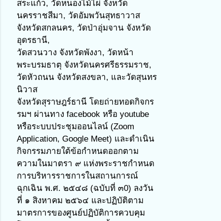
สระแก้ว, วัดหนองไม้ไผ่ จังหวัด
นครราชสีมา, วัดอัมพวันสุทธาวาส 
จังหวัดสกลนคร, วัดป่าอุ่มจาน จังหวัด
อุดรธานี,
วัดสวนวาง จังหวัดพังงา, วัดหน้า
พระบรมธาตุ จังหวัดนครศรีธรรมราช, 
วัดหัวถนน จังหวัดสงขลา, และวัดสุนทร
นิวาส
จังหวัดสุราษฎร์ธานี โดยถ่ายทอดกิจกร
รมฯ ผ่านทาง facebook หรือ youtube 
หรือระบบประชุมออนไลน์ (Zoom
Application, Google Meet) และดำเนิน
กิจกรรมภายใต้ข้อกำหนดออกตาม
ความในมาตรา ๙ แห่งพระราชกำหนด
การบริหารราชการในสถานการณ์
ฉุกเฉิน พ.ศ. ๒๕๔๘ (ฉบับที่ ๓0) ลงวัน
ที่ ๑ สิงหาคม ๒๕๖๔ และปฏิบัติตาม
มาตรการของศูนย์ปฏิบัติการควบคุม