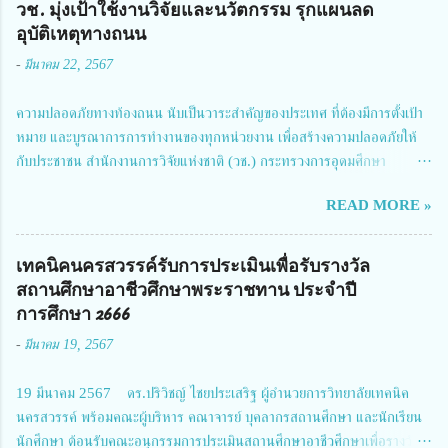
วช. มุ่งเป้าใช้งานวิจัยและนวัตกรรม รุกแผนลด
อุบัติเหตุทางถนน
-
มีนาคม 22, 2567
ความปลอดภัยทางท้องถนน นับเป็นวาระสำคัญของประเทศ ที่ต้องมีการตั้งเป้า
หมาย และบูรณาการการทำงานของทุกหน่วยงาน เพื่อสร้างความปลอดภัยให้
กับประชาชน สำนักงานการวิจัยแห่งชาติ (วช.) กระทรวงการอุดมศึกษา
วิทยาศาสตร์ วิจัยและนวัตกรรม ได้ให้ความสำคัญกับเรื่องดังกล่าว จึงร่วมกับ
READ MORE »
สมาคมวิศวกรรมชีวการแพทย์ไทย จัดการประชุมเผยแพร่ผลการดำเนินงาน
โครงการการวิจัยเชิงปฏิบัติการโดยบูรณาการทุกภาคส่วน เพื่อลดอุบัติเหตุและ
การเสียชีวิตให้สอดคล้องกับเป้าหมายแผนแม่บทฉบับที่ 5 ในวันที่ 22 มีนาคม
เทคนิคนครสวรรค์รับการประเมินเพื่อรับรางวัล
2567 โดยมี ดร.วิภารัตน์ ดีอ่อง ผู้อำนวยการสำนักงานการวิจัยแห่งชาติ เป็น
สถานศึกษาอาชีวศึกษาพระราชทาน ประจำปี
ประธานในพิธีเปิดพร้อมให้นโยบายการผลักดันงานวิจัยเพื่อความปลอดภัยทาง
การศึกษา 2666
ถนน และนายแพทย์ชาญวิทย์ ทระเทพ หัวหน้าโครงการวิจัยฯ กล่าวรายงาน ซึ่ง
-
มีนาคม 19, 2567
การประชุมในครั้งนี้ นางสาวสตตกมล เกียรติพานิช ผู้อำนวยการกองบริหารทุน
วิจัยและนวัตกรรม 2 ได้รับมอบหมายให้เข้าร่วมการประชุม ณ Grand
19 มีนาคม 2567 ดร.ปริวิชญ์ ไชยประเสริฐ ผู้อำนวยการวิทยาลัยเทคนิค
Richmond Stylish Convention Hotel จังหวัดนนทบุรี ดร.วิภารัตน์ ดีอ่อง
นครสวรรค์ พร้อมคณะผู้บริหาร คณาจารย์ บุคลากรสถานศึกษา และนักเรียน
ผู้อำนวยการสำนักงานการวิจัยแห่งชาติ กล่าวว่า วช. ในฐานะหน่วยงานบริหาร
นักศึกษา ต้อนรับคณะอนุกรรมการประเมินสถานศึกษาอาชีวศึกษาเพื่อรางวัล