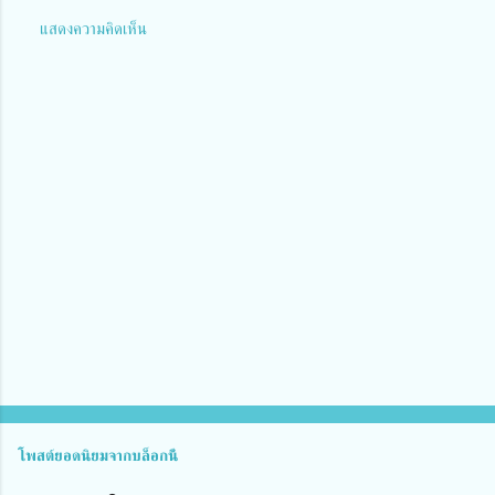
แสดงความคิดเห็น
ค
ว
า
ม
คิ
ด
เ
ห็
น
โพสต์ยอดนิยมจากบล็อกนี้