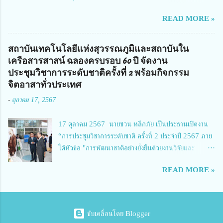
จัดการทุนวิจัยและนวัตกรรมได้เล็งเห็นถึงความสำคัญของกา...
สถานศึกษาพระราชทาน เขตภาคเหนือ 2 ประจำปี การศึกษา 2566 นำโดย
READ MORE »
นายจักรภพ เนวะมาตย์ ผู้อำนวยการวิทยาลัยเทคนิคตาก ประธานคณะอนุกร
รมการฯ 1.นายวณิชา คณะใน ผู้ทรงคุณวุฒิ 2.นายภัทธาวุธ โพธา ผู้อำนวย
การวิทยาลัยสารพัดช่างกำแพงเพชร 3.นางสาวหัตถาภรณ์ เสาร์เรือน ผู้อำนวย
สถาบันเทคโนโลยีแห่งสุวรรณภูมิและสถาบันใน
การวิทยาลัยการอาชีพบ้านตาก 4.นางเพ็ญศรี ขุนทอง ผู้อำนวยการวิทยาลัย
เครือสารสาสน์ ฉลองครบรอบ 60 ปี จัดงาน
การอาชีพรัตนประสิทธิ์วิทย์ 5.นายธเนศ คงวังทอง ผู้อำนวยการวิทยาลัย
ประชุมวิชาการระดับชาติครั้งที่ 2 พร้อมกิจกรรม
เกษตรและเทคโนโลยีพิจิตร 6.นายชัยณรงค์ คชมาตย์ ผู้อำนวยการวิทยาลัย
จิตอาสาทั่วประเทศ
เทคนิคพิจิตร 7.นายสดายุทธ ภูคลัง รองผู้อำนวยการวิทยาลัยเทคนิคตาก และ
-
ตุลาคม 17, 2567
8.นายณัฐกฤต ภูทวี รองผู้อำนวยการวิทยาลัยเทคนิคตาก นายจักรภพ กล่าว
ว่า วิทยาลัยเทคนิคนครสวรรค์เป็นสถานศึกษาขนาดใหญ่พิเศษ มีความเป็นมาที่
17 ตุลาคม 2567 นายชวน หลีกภัย เป็นประธานเปิดงาน
ยาวนาน มีบุคลากร นักเรียน นักศึกษาจำนวนมาก ต้องการควา...
“การประชุมวิชาการระดับชาติ ครั้งที่ 2 ประจำปี 2567 ภาย
ใต้หัวข้อ "การพัฒนาชาติอย่างยั่งยืนด้วยงานวิจัยและ
นวัตกรรม (The 2nd Suvamabhumi Institute of
READ MORE »
Technology National Conference 2024: 'Towards
Thailand Sustainability Research')" พร้อมทั้งกล่าว
ปาฐกถาพิเศษ เรื่อง "มองอนาคตประเทศไทยในการพัฒนา
ชาติอยางยั่งยืนด้วยงานวิจัยและนวัตกรรม" และ นางสาวศิริ
ขับเคลื่อนโดย Blogger
นทร์พร เดียวตระกูล ผู้เชี่ยวชาญด้านระบบวิจัย ผู้อำนวย