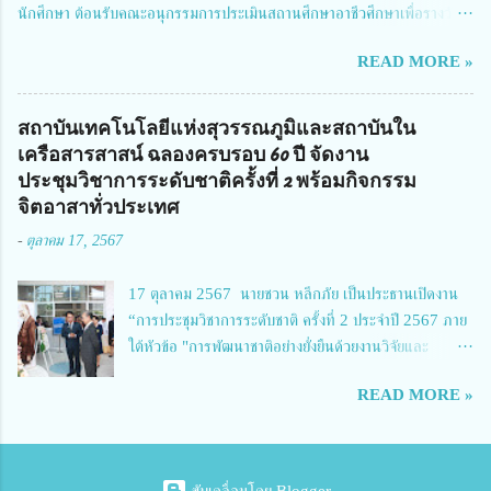
นักศึกษา ต้อนรับคณะอนุกรรมการประเมินสถานศึกษาอาชีวศึกษาเพื่อรางวัล
จัดการทุนวิจัยและนวัตกรรมได้เล็งเห็นถึงความสำคัญของกา...
สถานศึกษาพระราชทาน เขตภาคเหนือ 2 ประจำปี การศึกษา 2566 นำโดย
READ MORE »
นายจักรภพ เนวะมาตย์ ผู้อำนวยการวิทยาลัยเทคนิคตาก ประธานคณะอนุกร
รมการฯ 1.นายวณิชา คณะใน ผู้ทรงคุณวุฒิ 2.นายภัทธาวุธ โพธา ผู้อำนวย
การวิทยาลัยสารพัดช่างกำแพงเพชร 3.นางสาวหัตถาภรณ์ เสาร์เรือน ผู้อำนวย
สถาบันเทคโนโลยีแห่งสุวรรณภูมิและสถาบันใน
การวิทยาลัยการอาชีพบ้านตาก 4.นางเพ็ญศรี ขุนทอง ผู้อำนวยการวิทยาลัย
เครือสารสาสน์ ฉลองครบรอบ 60 ปี จัดงาน
การอาชีพรัตนประสิทธิ์วิทย์ 5.นายธเนศ คงวังทอง ผู้อำนวยการวิทยาลัย
ประชุมวิชาการระดับชาติครั้งที่ 2 พร้อมกิจกรรม
เกษตรและเทคโนโลยีพิจิตร 6.นายชัยณรงค์ คชมาตย์ ผู้อำนวยการวิทยาลัย
จิตอาสาทั่วประเทศ
เทคนิคพิจิตร 7.นายสดายุทธ ภูคลัง รองผู้อำนวยการวิทยาลัยเทคนิคตาก และ
-
ตุลาคม 17, 2567
8.นายณัฐกฤต ภูทวี รองผู้อำนวยการวิทยาลัยเทคนิคตาก นายจักรภพ กล่าว
ว่า วิทยาลัยเทคนิคนครสวรรค์เป็นสถานศึกษาขนาดใหญ่พิเศษ มีความเป็นมาที่
17 ตุลาคม 2567 นายชวน หลีกภัย เป็นประธานเปิดงาน
ยาวนาน มีบุคลากร นักเรียน นักศึกษาจำนวนมาก ต้องการควา...
“การประชุมวิชาการระดับชาติ ครั้งที่ 2 ประจำปี 2567 ภาย
ใต้หัวข้อ "การพัฒนาชาติอย่างยั่งยืนด้วยงานวิจัยและ
นวัตกรรม (The 2nd Suvamabhumi Institute of
READ MORE »
Technology National Conference 2024: 'Towards
Thailand Sustainability Research')" พร้อมทั้งกล่าว
ปาฐกถาพิเศษ เรื่อง "มองอนาคตประเทศไทยในการพัฒนา
ชาติอยางยั่งยืนด้วยงานวิจัยและนวัตกรรม" และ นางสาวศิริ