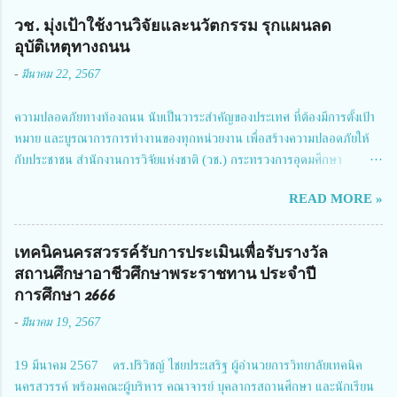
วช. มุ่งเป้าใช้งานวิจัยและนวัตกรรม รุกแผนลด
อุบัติเหตุทางถนน
-
มีนาคม 22, 2567
ความปลอดภัยทางท้องถนน นับเป็นวาระสำคัญของประเทศ ที่ต้องมีการตั้งเป้า
หมาย และบูรณาการการทำงานของทุกหน่วยงาน เพื่อสร้างความปลอดภัยให้
กับประชาชน สำนักงานการวิจัยแห่งชาติ (วช.) กระทรวงการอุดมศึกษา
วิทยาศาสตร์ วิจัยและนวัตกรรม ได้ให้ความสำคัญกับเรื่องดังกล่าว จึงร่วมกับ
READ MORE »
สมาคมวิศวกรรมชีวการแพทย์ไทย จัดการประชุมเผยแพร่ผลการดำเนินงาน
โครงการการวิจัยเชิงปฏิบัติการโดยบูรณาการทุกภาคส่วน เพื่อลดอุบัติเหตุและ
การเสียชีวิตให้สอดคล้องกับเป้าหมายแผนแม่บทฉบับที่ 5 ในวันที่ 22 มีนาคม
เทคนิคนครสวรรค์รับการประเมินเพื่อรับรางวัล
2567 โดยมี ดร.วิภารัตน์ ดีอ่อง ผู้อำนวยการสำนักงานการวิจัยแห่งชาติ เป็น
สถานศึกษาอาชีวศึกษาพระราชทาน ประจำปี
ประธานในพิธีเปิดพร้อมให้นโยบายการผลักดันงานวิจัยเพื่อความปลอดภัยทาง
การศึกษา 2666
ถนน และนายแพทย์ชาญวิทย์ ทระเทพ หัวหน้าโครงการวิจัยฯ กล่าวรายงาน ซึ่ง
-
มีนาคม 19, 2567
การประชุมในครั้งนี้ นางสาวสตตกมล เกียรติพานิช ผู้อำนวยการกองบริหารทุน
วิจัยและนวัตกรรม 2 ได้รับมอบหมายให้เข้าร่วมการประชุม ณ Grand
19 มีนาคม 2567 ดร.ปริวิชญ์ ไชยประเสริฐ ผู้อำนวยการวิทยาลัยเทคนิค
Richmond Stylish Convention Hotel จังหวัดนนทบุรี ดร.วิภารัตน์ ดีอ่อง
นครสวรรค์ พร้อมคณะผู้บริหาร คณาจารย์ บุคลากรสถานศึกษา และนักเรียน
ผู้อำนวยการสำนักงานการวิจัยแห่งชาติ กล่าวว่า วช. ในฐานะหน่วยงานบริหาร