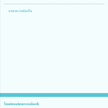
แสดงความคิดเห็น
ค
ว
า
ม
คิ
ด
เ
ห็
น
โพสต์ยอดนิยมจากบล็อกนี้