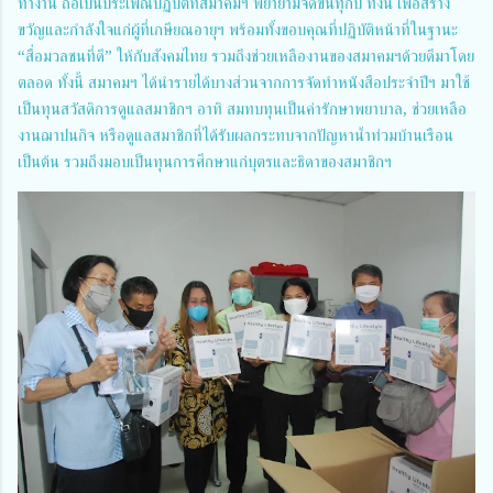
ทำงาน ถือเป็นประเพณีปฏิบัติที่สมาคมฯ พยายามจัดขึ้นทุกปี ทั้งนี้ เพื่อสร้าง
ขวัญและกำลังใจแก่ผู้ที่เกษียณอายุฯ พร้อมทั้งขอบคุณที่ปฏิบัติหน้าที่ในฐานะ
“สื่อมวลชนที่ดี” ให้กับสังคมไทย รวมถึงช่วยเหลืองานของสมาคมฯด้วยดีมาโดย
ตลอด ทั้งนี้ สมาคมฯ ได้นำรายได้บางส่วนจากการจัดทำหนังสือประจำปีฯ มาใช้
เป็นทุนสวัสดิการดูแลสมาชิกฯ อาทิ สมทบทุนเป็นค่ารักษาพยาบาล, ช่วยเหลือ
งานฌาปนกิจ หรือดูแลสมาชิกที่ได้รับผลกระทบจากปัญหาน้ำท่วมบ้านเรือน
เป็นต้น รวมถึงมอบเป็นทุนการศึกษาแก่บุตรและธิดาของสมาชิกฯ