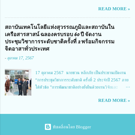
สถานศึกษาพระราชทาน เขตภาคเหนือ 2 ประจำปี การศึกษา 2566 นำโดย
READ MORE »
นายจักรภพ เนวะมาตย์ ผู้อำนวยการวิทยาลัยเทคนิคตาก ประธานคณะอนุกร
รมการฯ 1.นายวณิชา คณะใน ผู้ทรงคุณวุฒิ 2.นายภัทธาวุธ โพธา ผู้อำนวย
การวิทยาลัยสารพัดช่างกำแพงเพชร 3.นางสาวหัตถาภรณ์ เสาร์เรือน ผู้อำนวย
สถาบันเทคโนโลยีแห่งสุวรรณภูมิและสถาบันใน
การวิทยาลัยการอาชีพบ้านตาก 4.นางเพ็ญศรี ขุนทอง ผู้อำนวยการวิทยาลัย
เครือสารสาสน์ ฉลองครบรอบ 60 ปี จัดงาน
การอาชีพรัตนประสิทธิ์วิทย์ 5.นายธเนศ คงวังทอง ผู้อำนวยการวิทยาลัย
ประชุมวิชาการระดับชาติครั้งที่ 2 พร้อมกิจกรรม
เกษตรและเทคโนโลยีพิจิตร 6.นายชัยณรงค์ คชมาตย์ ผู้อำนวยการวิทยาลัย
จิตอาสาทั่วประเทศ
เทคนิคพิจิตร 7.นายสดายุทธ ภูคลัง รองผู้อำนวยการวิทยาลัยเทคนิคตาก และ
-
ตุลาคม 17, 2567
8.นายณัฐกฤต ภูทวี รองผู้อำนวยการวิทยาลัยเทคนิคตาก นายจักรภพ กล่าว
ว่า วิทยาลัยเทคนิคนครสวรรค์เป็นสถานศึกษาขนาดใหญ่พิเศษ มีความเป็นมาที่
17 ตุลาคม 2567 นายชวน หลีกภัย เป็นประธานเปิดงาน
ยาวนาน มีบุคลากร นักเรียน นักศึกษาจำนวนมาก ต้องการควา...
“การประชุมวิชาการระดับชาติ ครั้งที่ 2 ประจำปี 2567 ภาย
ใต้หัวข้อ "การพัฒนาชาติอย่างยั่งยืนด้วยงานวิจัยและ
นวัตกรรม (The 2nd Suvamabhumi Institute of
READ MORE »
Technology National Conference 2024: 'Towards
Thailand Sustainability Research')" พร้อมทั้งกล่าว
ปาฐกถาพิเศษ เรื่อง "มองอนาคตประเทศไทยในการพัฒนา
ชาติอยางยั่งยืนด้วยงานวิจัยและนวัตกรรม" และ นางสาวศิริ
ขับเคลื่อนโดย Blogger
นทร์พร เดียวตระกูล ผู้เชี่ยวชาญด้านระบบวิจัย ผู้อำนวย