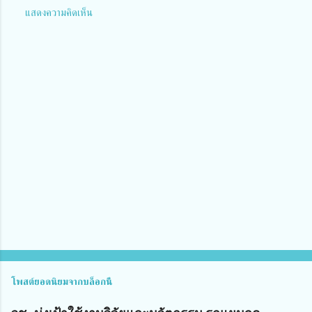
แสดงความคิดเห็น
ค
ว
า
ม
คิ
ด
เ
ห็
น
โพสต์ยอดนิยมจากบล็อกนี้