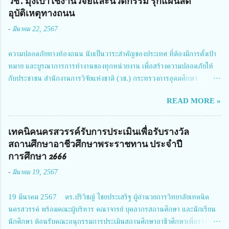
วช. มุ่งเป้าใช้งานวิจัยและนวัตกรรม รุกแผนลด
อุบัติเหตุทางถนน
-
มีนาคม 22, 2567
ความปลอดภัยทางท้องถนน นับเป็นวาระสำคัญของประเทศ ที่ต้องมีการตั้งเป้า
หมาย และบูรณาการการทำงานของทุกหน่วยงาน เพื่อสร้างความปลอดภัยให้
กับประชาชน สำนักงานการวิจัยแห่งชาติ (วช.) กระทรวงการอุดมศึกษา
วิทยาศาสตร์ วิจัยและนวัตกรรม ได้ให้ความสำคัญกับเรื่องดังกล่าว จึงร่วมกับ
READ MORE »
สมาคมวิศวกรรมชีวการแพทย์ไทย จัดการประชุมเผยแพร่ผลการดำเนินงาน
โครงการการวิจัยเชิงปฏิบัติการโดยบูรณาการทุกภาคส่วน เพื่อลดอุบัติเหตุและ
การเสียชีวิตให้สอดคล้องกับเป้าหมายแผนแม่บทฉบับที่ 5 ในวันที่ 22 มีนาคม
เทคนิคนครสวรรค์รับการประเมินเพื่อรับรางวัล
2567 โดยมี ดร.วิภารัตน์ ดีอ่อง ผู้อำนวยการสำนักงานการวิจัยแห่งชาติ เป็น
สถานศึกษาอาชีวศึกษาพระราชทาน ประจำปี
ประธานในพิธีเปิดพร้อมให้นโยบายการผลักดันงานวิจัยเพื่อความปลอดภัยทาง
การศึกษา 2666
ถนน และนายแพทย์ชาญวิทย์ ทระเทพ หัวหน้าโครงการวิจัยฯ กล่าวรายงาน ซึ่ง
-
มีนาคม 19, 2567
การประชุมในครั้งนี้ นางสาวสตตกมล เกียรติพานิช ผู้อำนวยการกองบริหารทุน
วิจัยและนวัตกรรม 2 ได้รับมอบหมายให้เข้าร่วมการประชุม ณ Grand
19 มีนาคม 2567 ดร.ปริวิชญ์ ไชยประเสริฐ ผู้อำนวยการวิทยาลัยเทคนิค
Richmond Stylish Convention Hotel จังหวัดนนทบุรี ดร.วิภารัตน์ ดีอ่อง
นครสวรรค์ พร้อมคณะผู้บริหาร คณาจารย์ บุคลากรสถานศึกษา และนักเรียน
ผู้อำนวยการสำนักงานการวิจัยแห่งชาติ กล่าวว่า วช. ในฐานะหน่วยงานบริหาร
นักศึกษา ต้อนรับคณะอนุกรรมการประเมินสถานศึกษาอาชีวศึกษาเพื่อรางวัล
จัดการทุนวิจัยและนวัตกรรมได้เล็งเห็นถึงความสำคัญของกา...