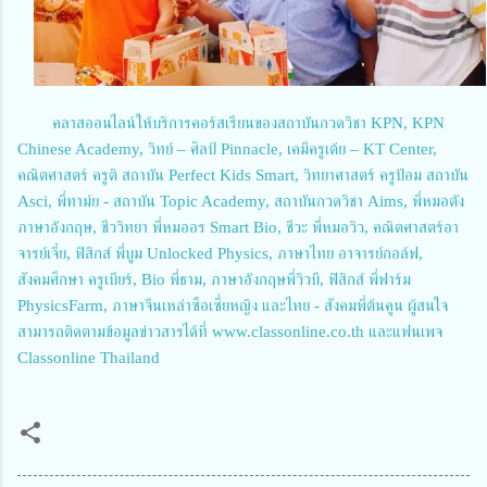
คลาสออนไลน์ให้บริการคอร์สเรียนของสถาบันกวดวิชา KPN, KPN
Chinese Academy, วิทย์ – ศิลป์ Pinnacle, เคมีครูเต้ย – KT Center,
คณิตศาสตร์ ครูติ สถาบัน Perfect Kids Smart, วิทยาศาสตร์ ครูป้อม สถาบัน
Asci, พี่ทาม์ย - สถาบัน Topic Academy, สถาบันกวดวิชา Aims, พี่หมอตัง
ภาษาอังกฤษ, ชีววิทยา พี่หมออร Smart Bio, ชีวะ พี่หมอวิว, คณิตศาสตร์อา
จารย์เจี๋ย, ฟิสิกส์ พี่บูม Unlocked Physics, ภาษาไทย อาจารย์กอล์ฟ,
สังคมศึกษา ครูเบียร์, Bio พี่ธาม, ภาษาอังกฤษพี่วิวบี, ฟิสิกส์ พี่ฟาร์ม
PhysicsFarm, ภาษาจีนเหล่าซือเซี่ยหญิง และไทย - สังคมพี่ต้นคูน ผู้สนใจ
สามารถติดตามข้อมูลข่าวสารได้ที่ www.classonline.co.th และแฟนเพจ
Classonline Thailand