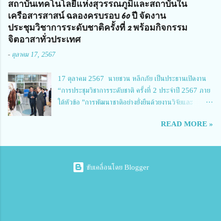
สถาบันเทคโนโลยีแห่งสุวรรณภูมิและสถาบันใน
การวิทยาลัยการอาชีพบ้านตาก 4.นางเพ็ญศรี ขุนทอง ผู้อำนวยการวิทยาลัย
เครือสารสาสน์ ฉลองครบรอบ 60 ปี จัดงาน
การอาชีพรัตนประสิทธิ์วิทย์ 5.นายธเนศ คงวังทอง ผู้อำนวยการวิทยาลัย
ประชุมวิชาการระดับชาติครั้งที่ 2 พร้อมกิจกรรม
เกษตรและเทคโนโลยีพิจิตร 6.นายชัยณรงค์ คชมาตย์ ผู้อำนวยการวิทยาลัย
จิตอาสาทั่วประเทศ
เทคนิคพิจิตร 7.นายสดายุทธ ภูคลัง รองผู้อำนวยการวิทยาลัยเทคนิคตาก และ
-
ตุลาคม 17, 2567
8.นายณัฐกฤต ภูทวี รองผู้อำนวยการวิทยาลัยเทคนิคตาก นายจักรภพ กล่าว
ว่า วิทยาลัยเทคนิคนครสวรรค์เป็นสถานศึกษาขนาดใหญ่พิเศษ มีความเป็นมาที่
17 ตุลาคม 2567 นายชวน หลีกภัย เป็นประธานเปิดงาน
ยาวนาน มีบุคลากร นักเรียน นักศึกษาจำนวนมาก ต้องการควา...
“การประชุมวิชาการระดับชาติ ครั้งที่ 2 ประจำปี 2567 ภาย
ใต้หัวข้อ "การพัฒนาชาติอย่างยั่งยืนด้วยงานวิจัยและ
นวัตกรรม (The 2nd Suvamabhumi Institute of
READ MORE »
Technology National Conference 2024: 'Towards
Thailand Sustainability Research')" พร้อมทั้งกล่าว
ปาฐกถาพิเศษ เรื่อง "มองอนาคตประเทศไทยในการพัฒนา
ชาติอยางยั่งยืนด้วยงานวิจัยและนวัตกรรม" และ นางสาวศิริ
ขับเคลื่อนโดย Blogger
นทร์พร เดียวตระกูล ผู้เชี่ยวชาญด้านระบบวิจัย ผู้อำนวย
การกองบริหารทรัพยากรการวิจัยและนวัตกรรม ผู้แทนผู้
อำนวยการสำนักงานการวิจัยแห่งชาติ ปาฐกถา เรื่อง "การ
พัฒนาชาติอย่างยั่งยืนด้วยงานวิจัยและนวัตกรรม (Towards
Thailand Sustainability Research 2024)" โดยมี