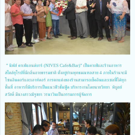
" นิฟส์ คาเฟ่แอนด์บาร์ (NIVES Cafe&Bar)" เป็นคาเฟ่และร้านอาหาร
สไตล์ยุโรปที่มีกลิ่นอายธรรมชาติ ตั้งอยู่ย่านพุทธมณฑลสาย 4 ภายในร้านจะมี
โซนอินดอร์และเอาท์ดอร์ การตกแต่งของร้านสามารถเช็คอินและเซลฟี่ได้ทุก
พื้นที่ อาหารที่มีบริการเป็นแนวฟิวชั่นฟู้ด บริหารงานโดยนายวิทยา พิบูลย์
สวัสดิ์ มีนางสาวณัฐชยา วรนาวินเป็นกรรมการผู้จัดการ