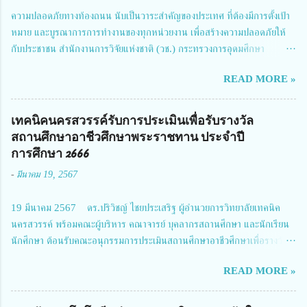
ความปลอดภัยทางท้องถนน นับเป็นวาระสำคัญของประเทศ ที่ต้องมีการตั้งเป้า
หมาย และบูรณาการการทำงานของทุกหน่วยงาน เพื่อสร้างความปลอดภัยให้
กับประชาชน สำนักงานการวิจัยแห่งชาติ (วช.) กระทรวงการอุดมศึกษา
วิทยาศาสตร์ วิจัยและนวัตกรรม ได้ให้ความสำคัญกับเรื่องดังกล่าว จึงร่วมกับ
READ MORE »
สมาคมวิศวกรรมชีวการแพทย์ไทย จัดการประชุมเผยแพร่ผลการดำเนินงาน
โครงการการวิจัยเชิงปฏิบัติการโดยบูรณาการทุกภาคส่วน เพื่อลดอุบัติเหตุและ
การเสียชีวิตให้สอดคล้องกับเป้าหมายแผนแม่บทฉบับที่ 5 ในวันที่ 22 มีนาคม
เทคนิคนครสวรรค์รับการประเมินเพื่อรับรางวัล
2567 โดยมี ดร.วิภารัตน์ ดีอ่อง ผู้อำนวยการสำนักงานการวิจัยแห่งชาติ เป็น
สถานศึกษาอาชีวศึกษาพระราชทาน ประจำปี
ประธานในพิธีเปิดพร้อมให้นโยบายการผลักดันงานวิจัยเพื่อความปลอดภัยทาง
การศึกษา 2666
ถนน และนายแพทย์ชาญวิทย์ ทระเทพ หัวหน้าโครงการวิจัยฯ กล่าวรายงาน ซึ่ง
-
มีนาคม 19, 2567
การประชุมในครั้งนี้ นางสาวสตตกมล เกียรติพานิช ผู้อำนวยการกองบริหารทุน
วิจัยและนวัตกรรม 2 ได้รับมอบหมายให้เข้าร่วมการประชุม ณ Grand
19 มีนาคม 2567 ดร.ปริวิชญ์ ไชยประเสริฐ ผู้อำนวยการวิทยาลัยเทคนิค
Richmond Stylish Convention Hotel จังหวัดนนทบุรี ดร.วิภารัตน์ ดีอ่อง
นครสวรรค์ พร้อมคณะผู้บริหาร คณาจารย์ บุคลากรสถานศึกษา และนักเรียน
ผู้อำนวยการสำนักงานการวิจัยแห่งชาติ กล่าวว่า วช. ในฐานะหน่วยงานบริหาร
นักศึกษา ต้อนรับคณะอนุกรรมการประเมินสถานศึกษาอาชีวศึกษาเพื่อรางวัล
จัดการทุนวิจัยและนวัตกรรมได้เล็งเห็นถึงความสำคัญของกา...
สถานศึกษาพระราชทาน เขตภาคเหนือ 2 ประจำปี การศึกษา 2566 นำโดย
READ MORE »
นายจักรภพ เนวะมาตย์ ผู้อำนวยการวิทยาลัยเทคนิคตาก ประธานคณะอนุกร
รมการฯ 1.นายวณิชา คณะใน ผู้ทรงคุณวุฒิ 2.นายภัทธาวุธ โพธา ผู้อำนวย
การวิทยาลัยสารพัดช่างกำแพงเพชร 3.นางสาวหัตถาภรณ์ เสาร์เรือน ผู้อำนวย