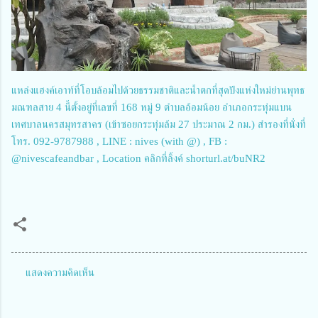
แหล่งแฮงค์เอาท์ที่โอบล้อมไปด้วยธรรมชาติและน้ำตกที่สุดปังแห่งใหม่ย่านพุทธ
มณฑลสาย 4 นี้ตั้งอยู่ที่เลขที่ 168 หมู่ 9 ตำบลอ้อมน้อย อำเภอกระทุ่มแบน
เทศบาลนครสมุทรสาคร (เข้าซอยกระทุ่มล้ม 27 ประมาณ 2 กม.) สำรองที่นั่งที่
โทร. 092-9787988 , LINE : nives (with @) , FB :
@nivescafeandbar , Location คลิกที่ลิ้งค์ shorturl.at/buNR2
แสดงความคิดเห็น
ค
ว