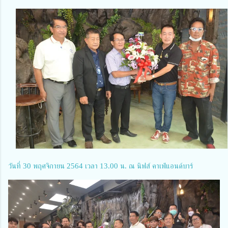
วันที่ 30 พฤศจิกายน 2564 เวลา 13.00 น. ณ นิฟส์ คาเฟ่แอนด์บาร์