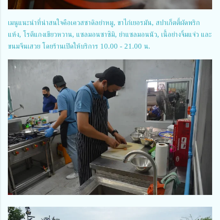
เมนูแนะนำที่น่าสนใจคือเควสซาดิลย่าหมู, ขาไก่เยอรมัน, สปาเก็ตตี้ผัดพริก
แห้ง, โรตีแกงเขียวหวาน, แซลมอนซาซิมิ, ยำแซลมอนนัว, เนื้อย่างจิ้มแจ่ว และ
ขนมจีนเสวย โดยร้านเปิดให้บริการ 10.00 - 21.00 น.