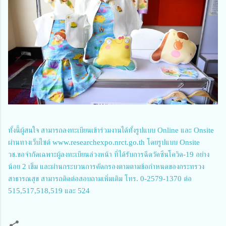
ทั้งนี้ผู้สนใจ สามารถลงทะเบียนเข้าร่วมงานได้ทั้งรูปแบบ Online และ Onsite
ผ่านทางเว็บไซต์ www.researchexpo.nrct.go.th โดยรูปแบบ Onsite
วช.ขอจำกัดเฉพาะผู้ลงทะเบียนล่วงหน้า ที่ได้รับการฉีดวัคซีนโควิด-19 อย่าง
น้อย 2 เข็ม และผ่านกระบวนการคัดกรองตามตามข้อกำหนดของกระทรวง
สาธารณสุข สามารถติดต่อสอบถามเพิ่มเติม โทร. 0-2579-1370 ต่อ
515,517,518,519 และ 524