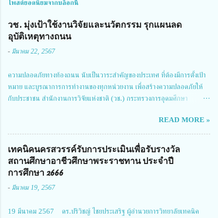
โพสต์ยอดนิยมจากบล็อกนี้
วช. มุ่งเป้าใช้งานวิจัยและนวัตกรรม รุกแผนลด
อุบัติเหตุทางถนน
-
มีนาคม 22, 2567
ความปลอดภัยทางท้องถนน นับเป็นวาระสำคัญของประเทศ ที่ต้องมีการตั้งเป้า
หมาย และบูรณาการการทำงานของทุกหน่วยงาน เพื่อสร้างความปลอดภัยให้
กับประชาชน สำนักงานการวิจัยแห่งชาติ (วช.) กระทรวงการอุดมศึกษา
วิทยาศาสตร์ วิจัยและนวัตกรรม ได้ให้ความสำคัญกับเรื่องดังกล่าว จึงร่วมกับ
READ MORE »
สมาคมวิศวกรรมชีวการแพทย์ไทย จัดการประชุมเผยแพร่ผลการดำเนินงาน
โครงการการวิจัยเชิงปฏิบัติการโดยบูรณาการทุกภาคส่วน เพื่อลดอุบัติเหตุและ
การเสียชีวิตให้สอดคล้องกับเป้าหมายแผนแม่บทฉบับที่ 5 ในวันที่ 22 มีนาคม
เทคนิคนครสวรรค์รับการประเมินเพื่อรับรางวัล
2567 โดยมี ดร.วิภารัตน์ ดีอ่อง ผู้อำนวยการสำนักงานการวิจัยแห่งชาติ เป็น
สถานศึกษาอาชีวศึกษาพระราชทาน ประจำปี
ประธานในพิธีเปิดพร้อมให้นโยบายการผลักดันงานวิจัยเพื่อความปลอดภัยทาง
การศึกษา 2666
ถนน และนายแพทย์ชาญวิทย์ ทระเทพ หัวหน้าโครงการวิจัยฯ กล่าวรายงาน ซึ่ง
-
มีนาคม 19, 2567
การประชุมในครั้งนี้ นางสาวสตตกมล เกียรติพานิช ผู้อำนวยการกองบริหารทุน
วิจัยและนวัตกรรม 2 ได้รับมอบหมายให้เข้าร่วมการประชุม ณ Grand
19 มีนาคม 2567 ดร.ปริวิชญ์ ไชยประเสริฐ ผู้อำนวยการวิทยาลัยเทคนิค
Richmond Stylish Convention Hotel จังหวัดนนทบุรี ดร.วิภารัตน์ ดีอ่อง