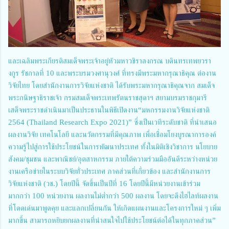
และเฉลิมพระเกียรติสมเด็จพระเจ้าอยู่หัวมหาวชิราลงกรณ บดินทรเทพยวรา
งกูร รัชกาลที่ 10 และพระบรมวงศานุวงศ์ ที่ทรงมีพระมหากรุณาธิคุณ ต่องาน
วิจัยไทย โดยสำนักงานการวิจัยแห่งชาติ ได้รับพระมหากรุณาธิคุณจาก สมเด็จ
พระกนิษฐาธิราชเจ้า กรมสมเด็จพระเทพรัตนราชสุดาฯ สยามบรมราชกุมารี
เสด็จพระราชดำเนินมาเป็นประธานในพิธีเปิดงาน“มหกรรมงานวิจัยแห่งชาติ
2564 (Thailand Research Expo 2021)” ซึ่งเป็นเวทีระดับชาติ ที่นำเสนอ
ผลงานวิจัย เทคโนโลยี และนวัตกรรมที่มีคุณภาพ เพื่อเชื่อมโยงบูรณาการองค์
ความรู้ไปสู่การใช้ประโยชน์ในการพัฒนาประเทศ ทั้งในมิติเชิงวิชาการ นโยบาย
สังคม/ชุมชน และพาณิชย์/อุตสาหกรรม ภายใต้ความร่วมมืออันดีระหว่างหน่วย
งานเครือข่ายในระบบวิจัยทั่วประเทศ ภาคส่วนที่เกี่ยวข้อง และสำนักงานการ
วิจัยแห่งชาติ (วช.) โดยปีนี้ จัดขึ้นเป็นปีที่ 16 โดยปีนี้มีหน่วยงานเข้าร่วม
มากกว่า 100 หน่วยงาน ผลงานไม่ต่ำกว่า 500 ผลงาน โดยจะดึงไฮไลท์ผลงาน
ที่โดดเด่นมาพูดคุย และแลกเปลี่ยนกัน ให้เกิดแผนงานและโครงการใหม่ ๆ เพิ่ม
มากขึ้น สามารถหยิบยกผลงานที่น่าสนใจไปใช้ประโยชน์ต่อได้ในทุกภาคส่วน”