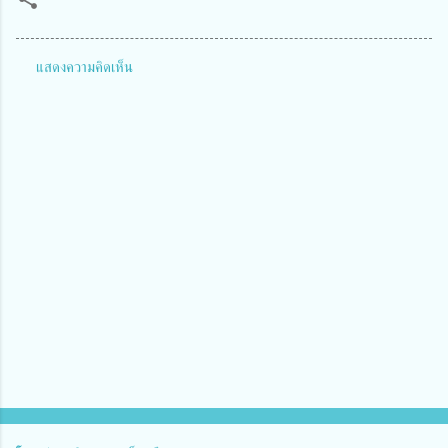
แสดงความคิดเห็น
ค
ว
า
ม
คิ
ด
เ
ห็
น