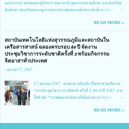
นครสวรรค์ พร้อมคณะผู้บริหาร คณาจารย์ บุคลากรสถานศึกษา และนักเรียน
ผู้อำนวยการสำนักงานการวิจัยแห่งชาติ กล่าวว่า วช. ในฐานะหน่วยงานบริหาร
นักศึกษา ต้อนรับคณะอนุกรรมการประเมินสถานศึกษาอาชีวศึกษาเพื่อรางวัล
จัดการทุนวิจัยและนวัตกรรมได้เล็งเห็นถึงความสำคัญของกา...
สถานศึกษาพระราชทาน เขตภาคเหนือ 2 ประจำปี การศึกษา 2566 นำโดย
READ MORE »
นายจักรภพ เนวะมาตย์ ผู้อำนวยการวิทยาลัยเทคนิคตาก ประธานคณะอนุกร
รมการฯ 1.นายวณิชา คณะใน ผู้ทรงคุณวุฒิ 2.นายภัทธาวุธ โพธา ผู้อำนวย
การวิทยาลัยสารพัดช่างกำแพงเพชร 3.นางสาวหัตถาภรณ์ เสาร์เรือน ผู้อำนวย
สถาบันเทคโนโลยีแห่งสุวรรณภูมิและสถาบันใน
การวิทยาลัยการอาชีพบ้านตาก 4.นางเพ็ญศรี ขุนทอง ผู้อำนวยการวิทยาลัย
เครือสารสาสน์ ฉลองครบรอบ 60 ปี จัดงาน
การอาชีพรัตนประสิทธิ์วิทย์ 5.นายธเนศ คงวังทอง ผู้อำนวยการวิทยาลัย
ประชุมวิชาการระดับชาติครั้งที่ 2 พร้อมกิจกรรม
เกษตรและเทคโนโลยีพิจิตร 6.นายชัยณรงค์ คชมาตย์ ผู้อำนวยการวิทยาลัย
จิตอาสาทั่วประเทศ
เทคนิคพิจิตร 7.นายสดายุทธ ภูคลัง รองผู้อำนวยการวิทยาลัยเทคนิคตาก และ
-
ตุลาคม 17, 2567
8.นายณัฐกฤต ภูทวี รองผู้อำนวยการวิทยาลัยเทคนิคตาก นายจักรภพ กล่าว
ว่า วิทยาลัยเทคนิคนครสวรรค์เป็นสถานศึกษาขนาดใหญ่พิเศษ มีความเป็นมาที่
17 ตุลาคม 2567 นายชวน หลีกภัย เป็นประธานเปิดงาน
ยาวนาน มีบุคลากร นักเรียน นักศึกษาจำนวนมาก ต้องการควา...
“การประชุมวิชาการระดับชาติ ครั้งที่ 2 ประจำปี 2567 ภาย
ใต้หัวข้อ "การพัฒนาชาติอย่างยั่งยืนด้วยงานวิจัยและ
นวัตกรรม (The 2nd Suvamabhumi Institute of
READ MORE »
Technology National Conference 2024: 'Towards
Thailand Sustainability Research')" พร้อมทั้งกล่าว
ปาฐกถาพิเศษ เรื่อง "มองอนาคตประเทศไทยในการพัฒนา