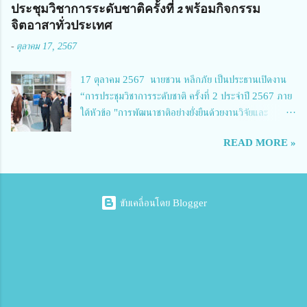
การอาชีพรัตนประสิทธิ์วิทย์ 5.นายธเนศ คงวังทอง ผู้อำนวยการวิทยาลัย
ประชุมวิชาการระดับชาติครั้งที่ 2 พร้อมกิจกรรม
เกษตรและเทคโนโลยีพิจิตร 6.นายชัยณรงค์ คชมาตย์ ผู้อำนวยการวิทยาลัย
จิตอาสาทั่วประเทศ
เทคนิคพิจิตร 7.นายสดายุทธ ภูคลัง รองผู้อำนวยการวิทยาลัยเทคนิคตาก และ
-
ตุลาคม 17, 2567
8.นายณัฐกฤต ภูทวี รองผู้อำนวยการวิทยาลัยเทคนิคตาก นายจักรภพ กล่าว
ว่า วิทยาลัยเทคนิคนครสวรรค์เป็นสถานศึกษาขนาดใหญ่พิเศษ มีความเป็นมาที่
17 ตุลาคม 2567 นายชวน หลีกภัย เป็นประธานเปิดงาน
ยาวนาน มีบุคลากร นักเรียน นักศึกษาจำนวนมาก ต้องการควา...
“การประชุมวิชาการระดับชาติ ครั้งที่ 2 ประจำปี 2567 ภาย
ใต้หัวข้อ "การพัฒนาชาติอย่างยั่งยืนด้วยงานวิจัยและ
นวัตกรรม (The 2nd Suvamabhumi Institute of
READ MORE »
Technology National Conference 2024: 'Towards
Thailand Sustainability Research')" พร้อมทั้งกล่าว
ปาฐกถาพิเศษ เรื่อง "มองอนาคตประเทศไทยในการพัฒนา
ชาติอยางยั่งยืนด้วยงานวิจัยและนวัตกรรม" และ นางสาวศิริ
ขับเคลื่อนโดย Blogger
นทร์พร เดียวตระกูล ผู้เชี่ยวชาญด้านระบบวิจัย ผู้อำนวย
การกองบริหารทรัพยากรการวิจัยและนวัตกรรม ผู้แทนผู้
อำนวยการสำนักงานการวิจัยแห่งชาติ ปาฐกถา เรื่อง "การ
พัฒนาชาติอย่างยั่งยืนด้วยงานวิจัยและนวัตกรรม (Towards
Thailand Sustainability Research 2024)" โดยมี
ดร.สุทธิพงศ์ ยงค์กมล นายกสภาสถาบันเทคโนโลยีแห่ง