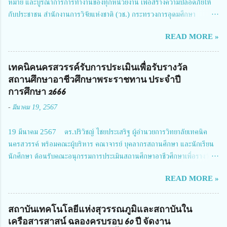
หมาย และบูรณาการการทำงานของทุกหน่วยงาน เพื่อสร้างความปลอดภัยให้
กับประชาชน สำนักงานการวิจัยแห่งชาติ (วช.) กระทรวงการอุดมศึกษา
วิทยาศาสตร์ วิจัยและนวัตกรรม ได้ให้ความสำคัญกับเรื่องดังกล่าว จึงร่วมกับ
READ MORE »
สมาคมวิศวกรรมชีวการแพทย์ไทย จัดการประชุมเผยแพร่ผลการดำเนินงาน
โครงการการวิจัยเชิงปฏิบัติการโดยบูรณาการทุกภาคส่วน เพื่อลดอุบัติเหตุและ
การเสียชีวิตให้สอดคล้องกับเป้าหมายแผนแม่บทฉบับที่ 5 ในวันที่ 22 มีนาคม
เทคนิคนครสวรรค์รับการประเมินเพื่อรับรางวัล
2567 โดยมี ดร.วิภารัตน์ ดีอ่อง ผู้อำนวยการสำนักงานการวิจัยแห่งชาติ เป็น
สถานศึกษาอาชีวศึกษาพระราชทาน ประจำปี
ประธานในพิธีเปิดพร้อมให้นโยบายการผลักดันงานวิจัยเพื่อความปลอดภัยทาง
การศึกษา 2666
ถนน และนายแพทย์ชาญวิทย์ ทระเทพ หัวหน้าโครงการวิจัยฯ กล่าวรายงาน ซึ่ง
-
มีนาคม 19, 2567
การประชุมในครั้งนี้ นางสาวสตตกมล เกียรติพานิช ผู้อำนวยการกองบริหารทุน
วิจัยและนวัตกรรม 2 ได้รับมอบหมายให้เข้าร่วมการประชุม ณ Grand
19 มีนาคม 2567 ดร.ปริวิชญ์ ไชยประเสริฐ ผู้อำนวยการวิทยาลัยเทคนิค
Richmond Stylish Convention Hotel จังหวัดนนทบุรี ดร.วิภารัตน์ ดีอ่อง
นครสวรรค์ พร้อมคณะผู้บริหาร คณาจารย์ บุคลากรสถานศึกษา และนักเรียน
ผู้อำนวยการสำนักงานการวิจัยแห่งชาติ กล่าวว่า วช. ในฐานะหน่วยงานบริหาร
นักศึกษา ต้อนรับคณะอนุกรรมการประเมินสถานศึกษาอาชีวศึกษาเพื่อรางวัล
จัดการทุนวิจัยและนวัตกรรมได้เล็งเห็นถึงความสำคัญของกา...
สถานศึกษาพระราชทาน เขตภาคเหนือ 2 ประจำปี การศึกษา 2566 นำโดย
READ MORE »
นายจักรภพ เนวะมาตย์ ผู้อำนวยการวิทยาลัยเทคนิคตาก ประธานคณะอนุกร
รมการฯ 1.นายวณิชา คณะใน ผู้ทรงคุณวุฒิ 2.นายภัทธาวุธ โพธา ผู้อำนวย
การวิทยาลัยสารพัดช่างกำแพงเพชร 3.นางสาวหัตถาภรณ์ เสาร์เรือน ผู้อำนวย
สถาบันเทคโนโลยีแห่งสุวรรณภูมิและสถาบันใน
การวิทยาลัยการอาชีพบ้านตาก 4.นางเพ็ญศรี ขุนทอง ผู้อำนวยการวิทยาลัย
เครือสารสาสน์ ฉลองครบรอบ 60 ปี จัดงาน