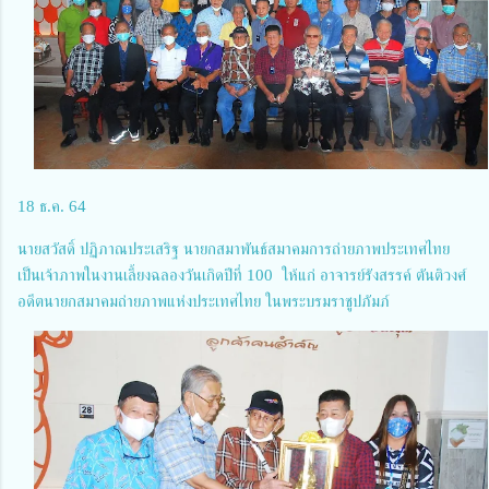
18 ธ.ค. 64
นายสวัสดิ์ ปฏิภาณประเสริฐ นายกสมาพันธ์สมาคมการถ่ายภาพประเทศไทย
เป็นเจ้าภาพในงานเลี้ยงฉลองวันเกิดปีที่ 100 ให้แก่ อาจารย์รังสรรค์ ตันติวงศ์
อดีตนายกสมาคมถ่ายภาพแห่งประเทศไทย ในพระบรมราชูปภัมภ์