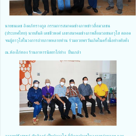
นายธนเดช อิงคภ้ทรางกูล กรรมการสมาคมช่างภาพข่าวสื่อมวลชน
(ประเทศไทย) นายสันติ เตชชีวพงศ์ เลขาสมาคมช่างภาพสื่อมวลชนอวุโส ตลอด
จนผู้อาวุโสในวงการถ่ายภาพหลายท่าน ร่วมอวยพรวันเกิดในครั้งนี้อย่างคับคั่ง
ณ.ห้องไก่ทอง ร้านอาหารนิตยาไก่ย่าง ปิ่นเกล้า