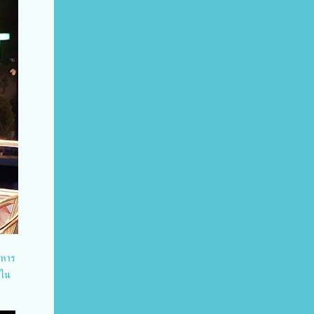
าหาร
 ใน