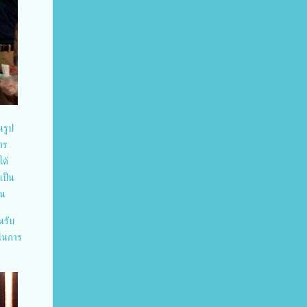
นรูป
าร
ได้
เป็น
าน
นรับ
 ในการ