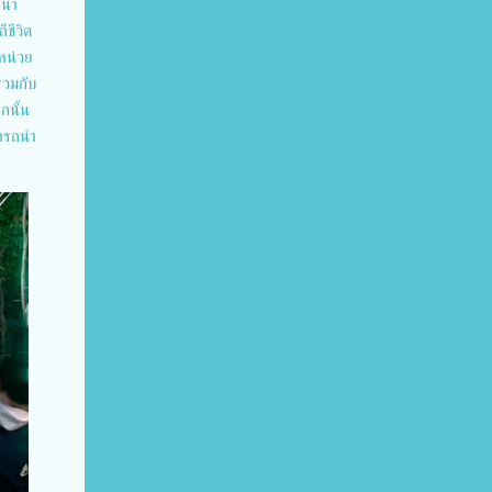
ฒนา
ีชีวิต
อหน่วย
่วมกับ
กนั้น
มารถนำ