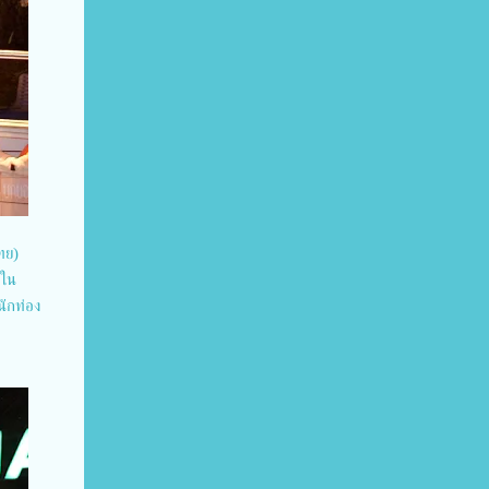
ทย)
าใน
ักท่อง