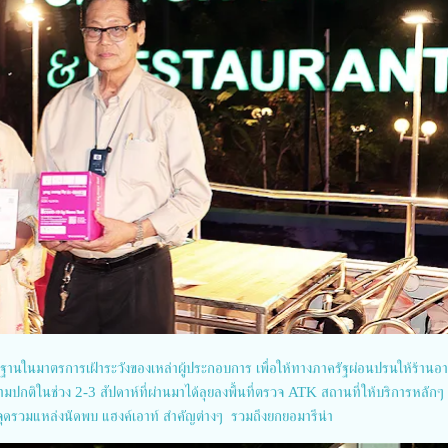
าตรฐานในมาตรการเฝ้าระวังของเหล่าผู้ประกอบการ เพื่อให้ทางภาครัฐผ่อนปรนให้ร้านอ
มปกติในช่วง 2-3 สัปดาห์ที่ผ่านมาได้ลุยลงพื้นที่ตรวจ ATK สถานที่ให้บริการหลักๆ
จุดรวมแหล่งนัดพบ แฮงค์เอาท์ สำคัญต่างๆ รวมถึงยกยอมารีน่า