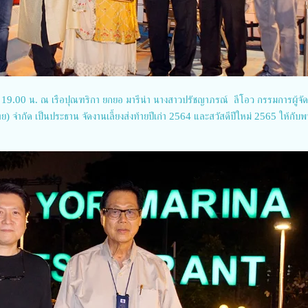
ลา 19.00 น. ณ เรือปุณฑริกา ยกยอ มารีน่า นางสาวปรัชญาภรณ์ ลีโอว กรรมการผู้จั
 จำกัด เป็นประธาน จัดงานเลี้ยงส่งท้ายปีเก่า 2564 และสวัสดีปีใหม่ 2565 ให้กับ