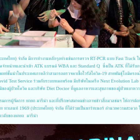
ประเทศไทย) จำกัด มีการทำงานหลักๆอย่างเช่นการตรวจ RT-PCR แบบ Fast Track ใ
ู้จัดจำหน่ายและนำเข้า ATK แบรนด์ WBA และ Standard Q ซึ่งเป็น ATK ที่ได้รับก
ทย์ชั้นนำในประเทศเกาหลีว่าสามารถตรวจหาเชื้อไวรัสโควิด-19 สายพันธุ์โอมิครอน
Covid Test Service ร่วมกับระบบหมอพร้อม มีบริษัทในเครือ Next Evolution Lab 
ูมิของผู้ป่วยโควิด และบริษัท Diet Doctor ที่ดูแลอาหารและสุขภาพของผู้ป่วยเบาหว
การผู้จัดการ ยกยก มารีน่า และที่ปรึกษาสมาคมช่างภาพข่าวสื่อมวลชนฯ ให้การต้อ
ษัท ทาเลนท์ 1969 (ประเทศไทย) จำกัด ที่ได้ร่วมเป็นพาร์ทเนอร์ อำนวยความสะดวก
ระดับของยกยอ มารีน่า