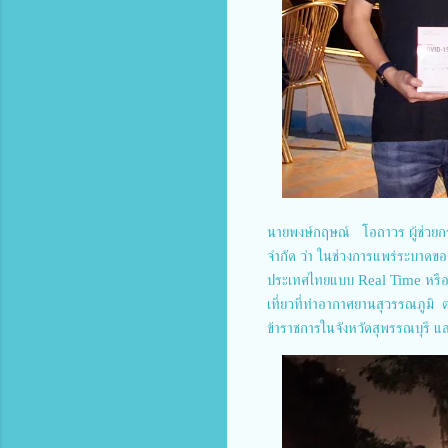
นายพงษ์กฤษณ์ โอถาวร ผู้ช่วยกร
จำกัด ว่า ในช่วงการแพร่ระบาดขอ
ประเทศไทยแบบ Real Time หรือ T
เที่ยวที่ท่าอากาศยานสุวรรณภูมิ 
ข้าราชการในจังหวัดสุพรรณบุรี 