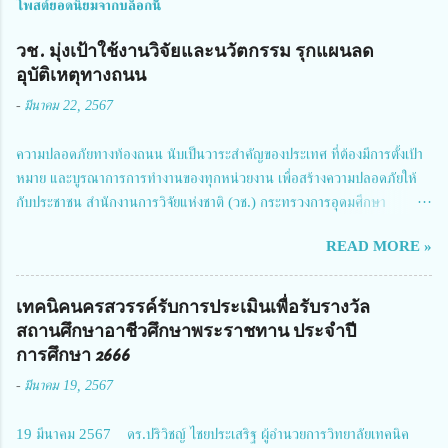
โพสต์ยอดนิยมจากบล็อกนี้
วช. มุ่งเป้าใช้งานวิจัยและนวัตกรรม รุกแผนลด
อุบัติเหตุทางถนน
-
มีนาคม 22, 2567
ความปลอดภัยทางท้องถนน นับเป็นวาระสำคัญของประเทศ ที่ต้องมีการตั้งเป้า
หมาย และบูรณาการการทำงานของทุกหน่วยงาน เพื่อสร้างความปลอดภัยให้
กับประชาชน สำนักงานการวิจัยแห่งชาติ (วช.) กระทรวงการอุดมศึกษา
วิทยาศาสตร์ วิจัยและนวัตกรรม ได้ให้ความสำคัญกับเรื่องดังกล่าว จึงร่วมกับ
READ MORE »
สมาคมวิศวกรรมชีวการแพทย์ไทย จัดการประชุมเผยแพร่ผลการดำเนินงาน
โครงการการวิจัยเชิงปฏิบัติการโดยบูรณาการทุกภาคส่วน เพื่อลดอุบัติเหตุและ
การเสียชีวิตให้สอดคล้องกับเป้าหมายแผนแม่บทฉบับที่ 5 ในวันที่ 22 มีนาคม
เทคนิคนครสวรรค์รับการประเมินเพื่อรับรางวัล
2567 โดยมี ดร.วิภารัตน์ ดีอ่อง ผู้อำนวยการสำนักงานการวิจัยแห่งชาติ เป็น
สถานศึกษาอาชีวศึกษาพระราชทาน ประจำปี
ประธานในพิธีเปิดพร้อมให้นโยบายการผลักดันงานวิจัยเพื่อความปลอดภัยทาง
การศึกษา 2666
ถนน และนายแพทย์ชาญวิทย์ ทระเทพ หัวหน้าโครงการวิจัยฯ กล่าวรายงาน ซึ่ง
-
มีนาคม 19, 2567
การประชุมในครั้งนี้ นางสาวสตตกมล เกียรติพานิช ผู้อำนวยการกองบริหารทุน
วิจัยและนวัตกรรม 2 ได้รับมอบหมายให้เข้าร่วมการประชุม ณ Grand
19 มีนาคม 2567 ดร.ปริวิชญ์ ไชยประเสริฐ ผู้อำนวยการวิทยาลัยเทคนิค
Richmond Stylish Convention Hotel จังหวัดนนทบุรี ดร.วิภารัตน์ ดีอ่อง