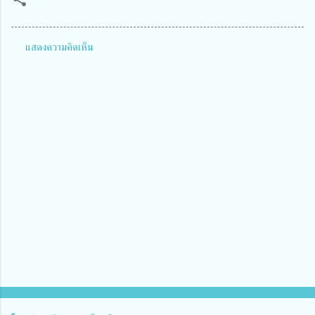
แสดงความคิดเห็น
ค
ว
า
ม
คิ
ด
เ
ห็
น