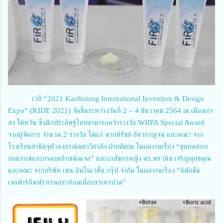
เวที “2021 Kaohsiung International Invention & Design
Expo” (KIDE 2021) จัดขึ้นระหว่างวันที่ 2 – 4 ธันวาคม 2564 ณ เมืองเกา
สง ไต้หวัน ซึ่งนักประดิษฐ์ไทยสามารถคว้ารางวัล WIIPA Special Award
จากผู้จัดการ จำนวน 2 รางวัล ได้แก่ นายพิรัชย์ อัศวกาญจน์ และคณะ จาก
โรงเรียนสาธิตจุฬาลงกรณ์มหาวิยาลัย ฝ่ายมัธยม ในผลงานเรื่อง “ชุดทดสอบ
บอแรกซ์และกรดบอริกชนิดเจล” และเภสัชกรหญิง ดร.พรวนิช เจริญพุทธคุณ
และคณะ จากบริษัท เซน อินโนเวชั่น กรุ๊ป จำกัด ในผลงานเรื่อง “อิมัลชัน
เจลฟาร์อินฟราเรดกระท่อมเพื่อบรรเทาปวด”