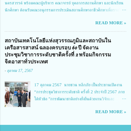
นครสวรรค์ พร้อมคณะผู้บริหาร คณาจารย์ บุคลากรสถานศึกษา และนักเรียน
ผู้อำนวยการสำนักงานการวิจัยแห่งชาติ กล่าวว่า วช. ในฐานะหน่วยงานบริหาร
นักศึกษา ต้อนรับคณะอนุกรรมการประเมินสถานศึกษาอาชีวศึกษาเพื่อรางวัล
จัดการทุนวิจัยและนวัตกรรมได้เล็งเห็นถึงความสำคัญของกา...
สถานศึกษาพระราชทาน เขตภาคเหนือ 2 ประจำปี การศึกษา 2566 นำโดย
READ MORE »
นายจักรภพ เนวะมาตย์ ผู้อำนวยการวิทยาลัยเทคนิคตาก ประธานคณะอนุกร
รมการฯ 1.นายวณิชา คณะใน ผู้ทรงคุณวุฒิ 2.นายภัทธาวุธ โพธา ผู้อำนวย
การวิทยาลัยสารพัดช่างกำแพงเพชร 3.นางสาวหัตถาภรณ์ เสาร์เรือน ผู้อำนวย
สถาบันเทคโนโลยีแห่งสุวรรณภูมิและสถาบันใน
การวิทยาลัยการอาชีพบ้านตาก 4.นางเพ็ญศรี ขุนทอง ผู้อำนวยการวิทยาลัย
เครือสารสาสน์ ฉลองครบรอบ 60 ปี จัดงาน
การอาชีพรัตนประสิทธิ์วิทย์ 5.นายธเนศ คงวังทอง ผู้อำนวยการวิทยาลัย
ประชุมวิชาการระดับชาติครั้งที่ 2 พร้อมกิจกรรม
เกษตรและเทคโนโลยีพิจิตร 6.นายชัยณรงค์ คชมาตย์ ผู้อำนวยการวิทยาลัย
จิตอาสาทั่วประเทศ
เทคนิคพิจิตร 7.นายสดายุทธ ภูคลัง รองผู้อำนวยการวิทยาลัยเทคนิคตาก และ
-
ตุลาคม 17, 2567
8.นายณัฐกฤต ภูทวี รองผู้อำนวยการวิทยาลัยเทคนิคตาก นายจักรภพ กล่าว
ว่า วิทยาลัยเทคนิคนครสวรรค์เป็นสถานศึกษาขนาดใหญ่พิเศษ มีความเป็นมาที่
17 ตุลาคม 2567 นายชวน หลีกภัย เป็นประธานเปิดงาน
ยาวนาน มีบุคลากร นักเรียน นักศึกษาจำนวนมาก ต้องการควา...
“การประชุมวิชาการระดับชาติ ครั้งที่ 2 ประจำปี 2567 ภาย
ใต้หัวข้อ "การพัฒนาชาติอย่างยั่งยืนด้วยงานวิจัยและ
นวัตกรรม (The 2nd Suvamabhumi Institute of
READ MORE »
Technology National Conference 2024: 'Towards
Thailand Sustainability Research')" พร้อมทั้งกล่าว
ปาฐกถาพิเศษ เรื่อง "มองอนาคตประเทศไทยในการพัฒนา