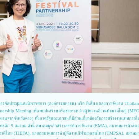
ิมการจัดประชุมและนิทรรศการ (องค์การมหาชน) หรือ ทีเส็บ แถลงการจัดงาน Thaila
rship Meeting เพื่อพบปะสร้างเครือข่ายระหว่างผู้จัดงานอีเวนท์ขนาดใหญ่ (ME
นจากจังหวัดต่างๆ ทั้งภาครัฐและเอกชนที่มีส่วนเกี่ยวข้องกับการสร้างงานเทศกาลในพ
รอีก 5 สมาคม ดังนี้ สมาคมธุรกิจสร้างสรรค์การจัดงาน (EMA), สมาคมการค้าส่งเส
ติไทย (TIEFA), นายกสมาคมการค้าผู้จัดงานกีฬามวลชนไทย (TMPSA), สมาคมก