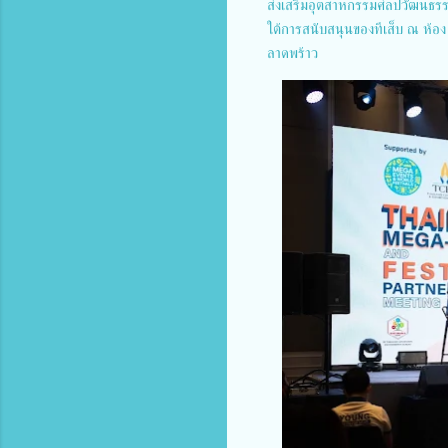
ส่งเสริมอุตสาหกรรมศิลปวัฒนธรร
ใต้การสนับสนุนของทีเส็บ ณ 
ลาดพร้าว