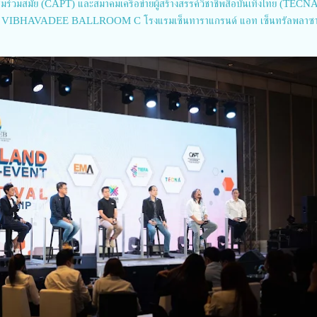
มร่วมสมัย (CAPT) และสมาคมเครือข่ายผู้สร้างสรรค์วิชาชีพสื่อบันเทิงไทย (TECN
ห้อง VIBHAVADEE BALLROOM C โรงแรมเซ็นทาราแกรนด์ แอท เซ็นทรัลพลาซ