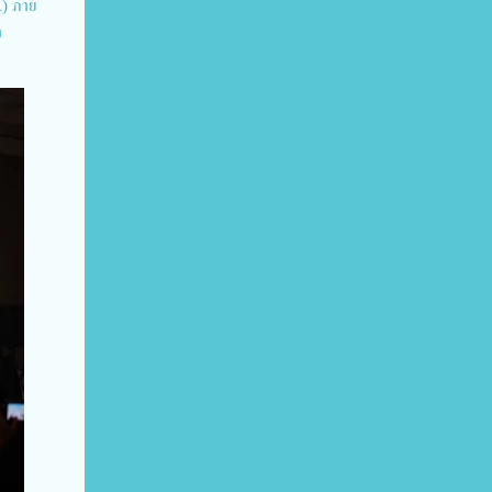
A) ภาย
า