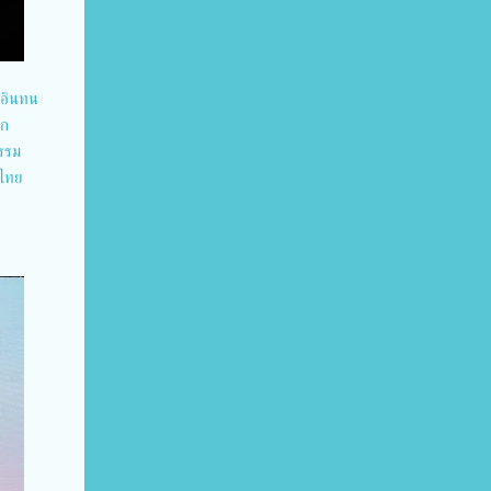
 อินทน
ยก
รรม
งไทย