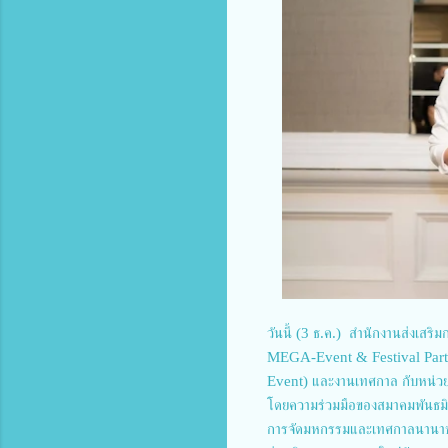
วันนี้ (3 ธ.ค.) สำนักงานส่งเสร
MEGA-Event & Festival Partne
Event) และงานเทศกาล กับหน่วยงา
โดยความร่วมมือของสมาคมพันธมิต
การจัดมหกรรมและเทศกาลนานาชา