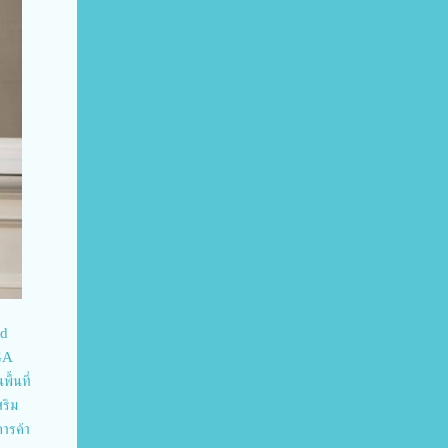
nd
GA
ื้นที่
ริม
ารค้า