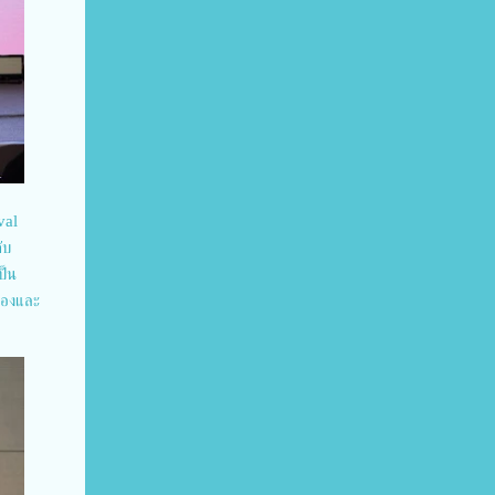
val
ับ
ป็น
ืองและ