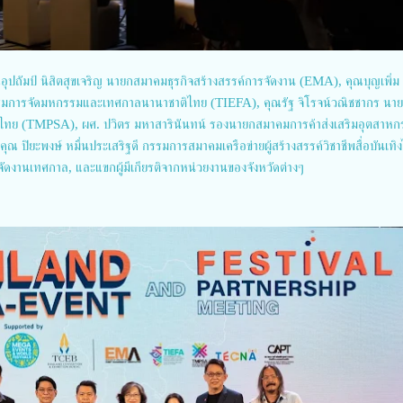
อุปถัมป์ นิสิตสุขเจริญ นายกสมาคมธุรกิจสร้างสรรค์การจัดงาน (EMA), คุณบุญเพิ่ม
ิมการจัดมหกรรมและเทศกาลนานาชาติไทย (TIEFA), คุณรัฐ จิโรจน์วณิชชากร นา
นไทย (TMPSA), ผศ. ปวิตร มหาสารินันทน์ รองนายกสมาคมการค้าส่งเสริมอุตสาหก
 ปิยะพงษ์ หมื่นประเสริฐดี กรรมการสมาคมเครือข่ายผู้สร้างสรรค์วิชาชีพสื่อบันเทิ
ัดงานเทศกาล, และแขกผู้มีเกียรติจากหน่วยงานของจังหวัดต่างๆ