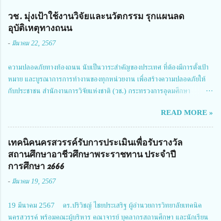
วช. มุ่งเป้าใช้งานวิจัยและนวัตกรรม รุกแผนลด
อุบัติเหตุทางถนน
-
มีนาคม 22, 2567
ความปลอดภัยทางท้องถนน นับเป็นวาระสำคัญของประเทศ ที่ต้องมีการตั้งเป้า
หมาย และบูรณาการการทำงานของทุกหน่วยงาน เพื่อสร้างความปลอดภัยให้
กับประชาชน สำนักงานการวิจัยแห่งชาติ (วช.) กระทรวงการอุดมศึกษา
วิทยาศาสตร์ วิจัยและนวัตกรรม ได้ให้ความสำคัญกับเรื่องดังกล่าว จึงร่วมกับ
READ MORE »
สมาคมวิศวกรรมชีวการแพทย์ไทย จัดการประชุมเผยแพร่ผลการดำเนินงาน
โครงการการวิจัยเชิงปฏิบัติการโดยบูรณาการทุกภาคส่วน เพื่อลดอุบัติเหตุและ
การเสียชีวิตให้สอดคล้องกับเป้าหมายแผนแม่บทฉบับที่ 5 ในวันที่ 22 มีนาคม
เทคนิคนครสวรรค์รับการประเมินเพื่อรับรางวัล
2567 โดยมี ดร.วิภารัตน์ ดีอ่อง ผู้อำนวยการสำนักงานการวิจัยแห่งชาติ เป็น
สถานศึกษาอาชีวศึกษาพระราชทาน ประจำปี
ประธานในพิธีเปิดพร้อมให้นโยบายการผลักดันงานวิจัยเพื่อความปลอดภัยทาง
การศึกษา 2666
ถนน และนายแพทย์ชาญวิทย์ ทระเทพ หัวหน้าโครงการวิจัยฯ กล่าวรายงาน ซึ่ง
-
มีนาคม 19, 2567
การประชุมในครั้งนี้ นางสาวสตตกมล เกียรติพานิช ผู้อำนวยการกองบริหารทุน
วิจัยและนวัตกรรม 2 ได้รับมอบหมายให้เข้าร่วมการประชุม ณ Grand
19 มีนาคม 2567 ดร.ปริวิชญ์ ไชยประเสริฐ ผู้อำนวยการวิทยาลัยเทคนิค
Richmond Stylish Convention Hotel จังหวัดนนทบุรี ดร.วิภารัตน์ ดีอ่อง
นครสวรรค์ พร้อมคณะผู้บริหาร คณาจารย์ บุคลากรสถานศึกษา และนักเรียน
ผู้อำนวยการสำนักงานการวิจัยแห่งชาติ กล่าวว่า วช. ในฐานะหน่วยงานบริหาร