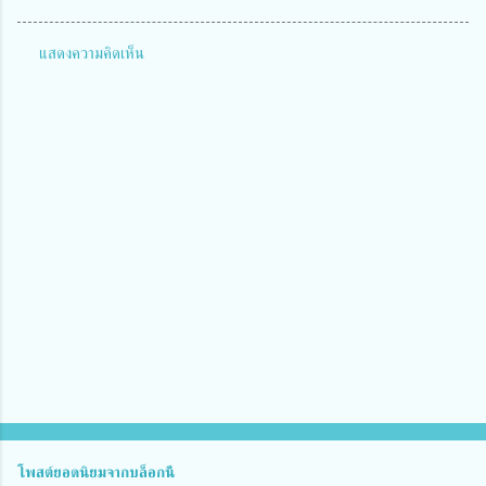
แสดงความคิดเห็น
ค
ว
า
ม
คิ
ด
เ
ห็
น
โพสต์ยอดนิยมจากบล็อกนี้