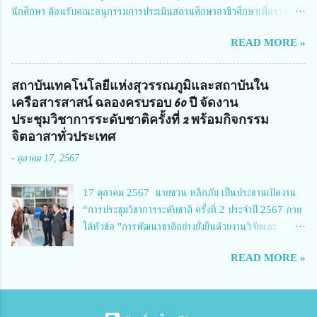
นักศึกษา ต้อนรับคณะอนุกรรมการประเมินสถานศึกษาอาชีวศึกษาเพื่อรางวัล
จัดการทุนวิจัยและนวัตกรรมได้เล็งเห็นถึงความสำคัญของกา...
สถานศึกษาพระราชทาน เขตภาคเหนือ 2 ประจำปี การศึกษา 2566 นำโดย
READ MORE »
นายจักรภพ เนวะมาตย์ ผู้อำนวยการวิทยาลัยเทคนิคตาก ประธานคณะอนุกร
รมการฯ 1.นายวณิชา คณะใน ผู้ทรงคุณวุฒิ 2.นายภัทธาวุธ โพธา ผู้อำนวย
การวิทยาลัยสารพัดช่างกำแพงเพชร 3.นางสาวหัตถาภรณ์ เสาร์เรือน ผู้อำนวย
สถาบันเทคโนโลยีแห่งสุวรรณภูมิและสถาบันใน
การวิทยาลัยการอาชีพบ้านตาก 4.นางเพ็ญศรี ขุนทอง ผู้อำนวยการวิทยาลัย
เครือสารสาสน์ ฉลองครบรอบ 60 ปี จัดงาน
การอาชีพรัตนประสิทธิ์วิทย์ 5.นายธเนศ คงวังทอง ผู้อำนวยการวิทยาลัย
ประชุมวิชาการระดับชาติครั้งที่ 2 พร้อมกิจกรรม
เกษตรและเทคโนโลยีพิจิตร 6.นายชัยณรงค์ คชมาตย์ ผู้อำนวยการวิทยาลัย
จิตอาสาทั่วประเทศ
เทคนิคพิจิตร 7.นายสดายุทธ ภูคลัง รองผู้อำนวยการวิทยาลัยเทคนิคตาก และ
-
ตุลาคม 17, 2567
8.นายณัฐกฤต ภูทวี รองผู้อำนวยการวิทยาลัยเทคนิคตาก นายจักรภพ กล่าว
ว่า วิทยาลัยเทคนิคนครสวรรค์เป็นสถานศึกษาขนาดใหญ่พิเศษ มีความเป็นมาที่
17 ตุลาคม 2567 นายชวน หลีกภัย เป็นประธานเปิดงาน
ยาวนาน มีบุคลากร นักเรียน นักศึกษาจำนวนมาก ต้องการควา...
“การประชุมวิชาการระดับชาติ ครั้งที่ 2 ประจำปี 2567 ภาย
ใต้หัวข้อ "การพัฒนาชาติอย่างยั่งยืนด้วยงานวิจัยและ
นวัตกรรม (The 2nd Suvamabhumi Institute of
READ MORE »
Technology National Conference 2024: 'Towards
Thailand Sustainability Research')" พร้อมทั้งกล่าว
ปาฐกถาพิเศษ เรื่อง "มองอนาคตประเทศไทยในการพัฒนา
ชาติอยางยั่งยืนด้วยงานวิจัยและนวัตกรรม" และ นางสาวศิริ